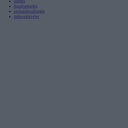
fizetés
fizetésemelés
pedagógusfizetés
státusztörvény