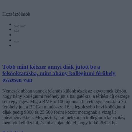
Hozzászólások
Több mint kétszer annyi diák jutott be a
felsőoktatásba, mint ahány kollégiumi férőhely
összesen van
Nemcsak abban vannak jelentős különbségek az egyetemek között,
hogy hány kollégiumi férőhely jut a hallgatókra, a térítési díj összege
sem egységes. Míg a BME-n 100 újonnan felvett egyetemistára 76
férőhely jut, a BGE-n mindössze 16, a legolcsóbb havi kollégiumi
díjak pedig 9300 és 25 500 forint között mozognak a vizsgált
intézményekben. Megnéztük, hol mekkora a kollégiumi kapacitás,
mennyit kell fizetni, és mi alapján dől el, hogy ki költözhet be.