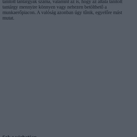
tanított tantárgyak száma, valamint az is, hogy az általa tanított
tantárgy mennyire könnyen vagy nehezen betölthető a
munkaerőpiacon. A valóság azonban úgy tűnik, egyelőre mást
mutat.