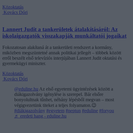
Közoktatás
Kovács Dóri
Lannert Judit a tankerületek átalakításáról: Az
iskolaigazgatók visszakapják munkáltatói jogaikat
Fokozatosan alakítaná át a tankerületi rendszert a kormány,
miközben megszüntetné annak politikai jellegét – többek között
erről beszélt első televíziós interjújában Lannert Judit oktatási és
gyermekügyi miniszter.
Közoktatás
Kovács Dóri
@eduline.hu
Az első egyetemi ügyintézések között a
diákigazolvány igénylése is szerepel. Bár elsőre
bonyolultnak tűnhet, néhány lépésből megvan – most
végigvezetünk titeket a teljes folyamaton.😉
#diákigazolvány
#egyetem
#neptun
#eduline
#foryou
♬ eredeti hang - eduline.hu