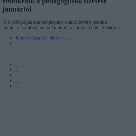
emelkedik a pedagógusok fizetése
januártól
Sok pedagógus már megkapta a státusztörvény szerinti
munkaszerződését, amiből kiderült mennyivel nőtt a fizetésük.
Kurucz-Gáspár Tünde