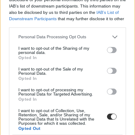
nyilatkoznia. Rendkívül fontos alaposan átolvasni, majd átgondolni
IAB’s list of downstream participants. This information may
a szerződést, mert hosszú időre ez fogja befolyásolni a
also be disclosed by us to third parties on the
IAB’s List of
munkafeltételeket, juttatásokat. Ha pedig valaki a szerződésében
Downstream Participants
that may further disclose it to other
problémás pontot talál, kérjen a helyi szakszervezettől segítséget.
third parties.
Personal Data Processing Opt Outs
I want to opt-out of the Sharing of my
personal data.
Opted In
I want to opt-out of the Sale of my
Personal Data.
Opted In
I want to opt-out of processing my
Personal Data for Targeted Advertising.
Opted In
I want to opt-out of Collection, Use,
Retention, Sale, and/or Sharing of my
Personal Data that Is Unrelated with the
Purposes for which it was collected.
Opted Out