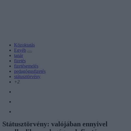
Közoktatás
Egyéb
tanár
fizetés
fizetésemelés
pedagógusfizetés
státusztörvény
+2
Státusztörvény: valójában ennyivel