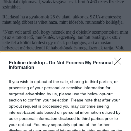
főiskolai diplomával, szakvizsgával csak bruttó 460 ezres fizetésre
számíthat.
Ráadásul ha a gyakornok 25 év alatti, akkor az SZJA-mentesség
miatt még többet is vihet haza, mint idősebb, rutinosabb kollégája.
"Nem volt arról szó, hogy néznek majd objektív szempontokat, mint
pl az eltöltött idő, minősülés, végzettség, tanított tantárgyak stb.?" -
tette fel a költői kérdést egy másik pedagógus, aki a mostani
helyzetet mérhetetlenül felháborítónak és megalázónak tartja. Volt,
aki úgy fogalmazott, nem a gyakornok fizetése magas, hanem a
többieké megalázóan kevés.
Eduline desktop -
Do Not Process My Personal
Information
Néhányan arra voltak kíváncsiak, ismer-e valaki olyan tanárt, aki
több mint bruttó 1 milliót visz majd haza, de ilyennel eddig a közel 8
ezer fős csoportban még senki sem találkozott.
If you wish to opt-out of the sale, sharing to third parties, or
processing of your personal or sensitive information for
Mit tegyen a pedagógus, ha megkapja az új munkaszerződését?
targeted advertising by us, please use the below opt-out
A
Pedagógusok Szakszervezete (PSZ) közösségi oldalán
néhány
section to confirm your selection. Please note that after your
pontban összefoglalta, mit érdemes tenni azoknak a tanároknak, akik
opt-out request is processed you may continue seeing
már megkapták az új munkaszerződésüket.
interest-based ads based on personal information utilized by
us or personal information disclosed to third parties prior to
Ezek közül az első, legfontosabb, hogy a tájékoztatás átvételén kívül
senki semmit ne írjon alá azonnal. Arról, hogy valaki elfogadja-e a
your opt-out. You may separately opt-out of the further
státusztörvény alapján írt szerződését, szeptember 29-ig kell
disclosure of your personal information by third parties on the