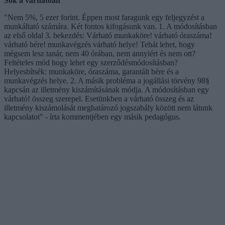
Sok a várhatóan
"Nem 5%, 5 ezer forint. Éppen most faragunk egy feljegyzést a
munkáltató számára. Két fontos kifogásunk van. 1. A módosításban
az első oldal 3. bekezdés: Várható munkaköre! várható óraszáma!
várható bére! munkavégzés várható helye! Tehát lehet, hogy
mégsem lesz tanár, nem 40 órában, nem annyiért és nem ott?
Feltételes mód hogy lehet egy szerződésmódosításban?
Helyesbítsék: munkaköre, óraszáma, garantált bére és a
munkavégzés helye. 2. A másik probléma a jogállási törvény 98§
kapcsán az illetmény kiszámításának módja. A módosításban egy
várható! összeg szerepel. Esetünkben a várható összeg és az
illetmény kiszámolását meghatározó jogszabály között nem látunk
kapcsolatot" - írta kommentjében egy másik pedagógus.