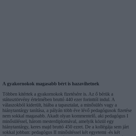
A gyakornokok magasabb bért is hazavihetnek
Többen kitértek a gyakornokok fizetésére is. Az ő bérük a
státusztörvény értelmében bruttó 440 ezer forinttól indul. A
válaszokból kiderült, hiába a tapasztalat, a minősülés vagy a
hiánytantárgy tanítása, a pályán több éve lévő pedagógusok fizetése
nem sokkal magasabb. Akadt olyan kommentelő, aki pedagógus I
minősüléssel, három mesterdiplomával, amelyik közül egy
hiánytantárgy, keres majd bruttó 450 ezret. De a kollégája sem járt
sokkal jobban: pedagógus II minősítéssel két egyetemi -és két