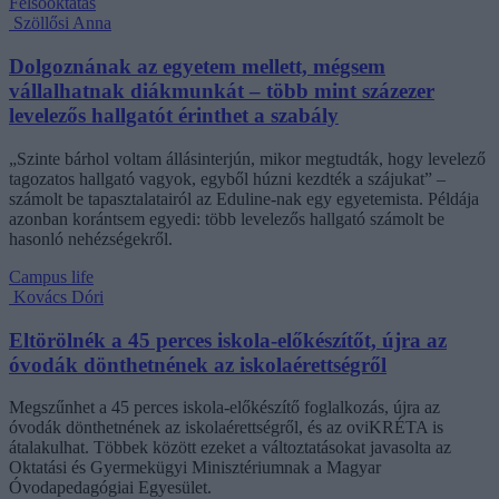
Felsőoktatás
Szöllősi Anna
Dolgoznának az egyetem mellett, mégsem
vállalhatnak diákmunkát – több mint százezer
levelezős hallgatót érinthet a szabály
„Szinte bárhol voltam állásinterjún, mikor megtudták, hogy levelező
tagozatos hallgató vagyok, egyből húzni kezdték a szájukat” –
számolt be tapasztalatairól az Eduline-nak egy egyetemista. Példája
azonban korántsem egyedi: több levelezős hallgató számolt be
hasonló nehézségekről.
Campus life
Kovács Dóri
Eltörölnék a 45 perces iskola-előkészítőt, újra az
óvodák dönthetnének az iskolaérettségről
Megszűnhet a 45 perces iskola-előkészítő foglalkozás, újra az
óvodák dönthetnének az iskolaérettségről, és az oviKRÉTA is
átalakulhat. Többek között ezeket a változtatásokat javasolta az
Oktatási és Gyermekügyi Minisztériumnak a Magyar
Óvodapedagógiai Egyesület.