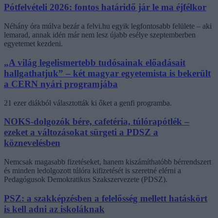
Pótfelvételi 2026: fontos határidő jár le ma éjfélkor
Néhány óra múlva bezár a felvi.hu egyik legfontosabb felülete – aki
lemarad, annak idén már nem lesz újabb esélye szeptemberben
egyetemet kezdeni.
„A világ legelismertebb tudósainak előadásait
hallgathatjuk” – két magyar egyetemista is bekerült
a CERN nyári programjába
21 ezer diákból választották ki őket a genfi programba.
NOKS-dolgozók bére, cafetéria, túlórapótlék –
ezeket a változásokat sürgeti a PDSZ a
köznevelésben
Nemcsak magasabb fizetéseket, hanem kiszámíthatóbb bérrendszert
és minden ledolgozott túlóra kifizetését is szeretné elérni a
Pedagógusok Demokratikus Szakszervezete (PDSZ).
PSZ: a szakképzésben a felelősség mellett hatáskört
is kell adni az iskoláknak