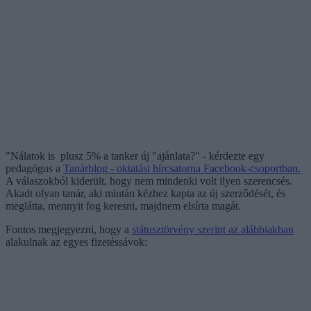
"Nálatok is plusz 5% a tanker új "ajánlata?" - kérdezte egy
pedagógus a
Tanárblog - oktatási hírcsatorna Facebook-csoportban.
A válaszokból kiderült, hogy nem mindenki volt ilyen szerencsés.
Akadt olyan tanár, aki miután kézhez kapta az új szerződését, és
meglátta, mennyit fog keresni, majdnem elsírta magát.
Fontos megjegyezni, hogy a
státusztörvény szerint az alábbiakban
alakulnak az egyes fizetéssávok: