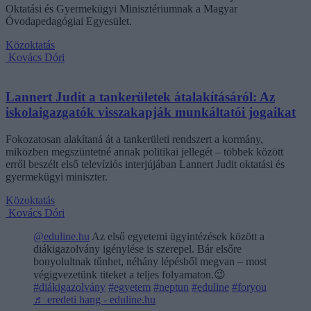
Oktatási és Gyermekügyi Minisztériumnak a Magyar
Óvodapedagógiai Egyesület.
Közoktatás
Kovács Dóri
Lannert Judit a tankerületek átalakításáról: Az
iskolaigazgatók visszakapják munkáltatói jogaikat
Fokozatosan alakítaná át a tankerületi rendszert a kormány,
miközben megszüntetné annak politikai jellegét – többek között
erről beszélt első televíziós interjújában Lannert Judit oktatási és
gyermekügyi miniszter.
Közoktatás
Kovács Dóri
@eduline.hu
Az első egyetemi ügyintézések között a
diákigazolvány igénylése is szerepel. Bár elsőre
bonyolultnak tűnhet, néhány lépésből megvan – most
végigvezetünk titeket a teljes folyamaton.😉
#diákigazolvány
#egyetem
#neptun
#eduline
#foryou
♬ eredeti hang - eduline.hu