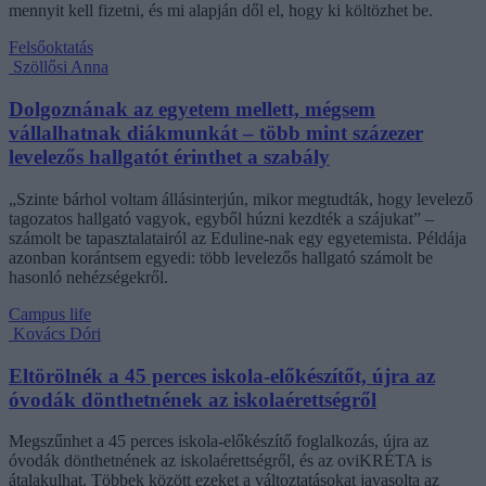
mennyit kell fizetni, és mi alapján dől el, hogy ki költözhet be.
Felsőoktatás
Szöllősi Anna
Dolgoznának az egyetem mellett, mégsem
vállalhatnak diákmunkát – több mint százezer
levelezős hallgatót érinthet a szabály
„Szinte bárhol voltam állásinterjún, mikor megtudták, hogy levelező
tagozatos hallgató vagyok, egyből húzni kezdték a szájukat” –
számolt be tapasztalatairól az Eduline-nak egy egyetemista. Példája
azonban korántsem egyedi: több levelezős hallgató számolt be
hasonló nehézségekről.
Campus life
Kovács Dóri
Eltörölnék a 45 perces iskola-előkészítőt, újra az
óvodák dönthetnének az iskolaérettségről
Megszűnhet a 45 perces iskola-előkészítő foglalkozás, újra az
óvodák dönthetnének az iskolaérettségről, és az oviKRÉTA is
átalakulhat. Többek között ezeket a változtatásokat javasolta az