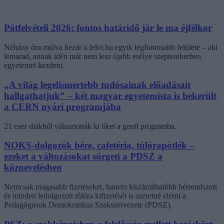
Pótfelvételi 2026: fontos határidő jár le ma éjfélkor
Néhány óra múlva bezár a felvi.hu egyik legfontosabb felülete – aki
lemarad, annak idén már nem lesz újabb esélye szeptemberben
egyetemet kezdeni.
„A világ legelismertebb tudósainak előadásait
hallgathatjuk” – két magyar egyetemista is bekerült
a CERN nyári programjába
21 ezer diákból választották ki őket a genfi programba.
NOKS-dolgozók bére, cafetéria, túlórapótlék –
ezeket a változásokat sürgeti a PDSZ a
köznevelésben
Nemcsak magasabb fizetéseket, hanem kiszámíthatóbb bérrendszert
és minden ledolgozott túlóra kifizetését is szeretné elérni a
Pedagógusok Demokratikus Szakszervezete (PDSZ).