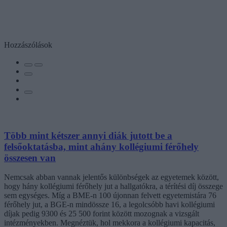
Hozzászólások
Több mint kétszer annyi diák jutott be a
felsőoktatásba, mint ahány kollégiumi férőhely
összesen van
Nemcsak abban vannak jelentős különbségek az egyetemek között,
hogy hány kollégiumi férőhely jut a hallgatókra, a térítési díj összege
sem egységes. Míg a BME-n 100 újonnan felvett egyetemistára 76
férőhely jut, a BGE-n mindössze 16, a legolcsóbb havi kollégiumi
díjak pedig 9300 és 25 500 forint között mozognak a vizsgált
intézményekben. Megnéztük, hol mekkora a kollégiumi kapacitás,