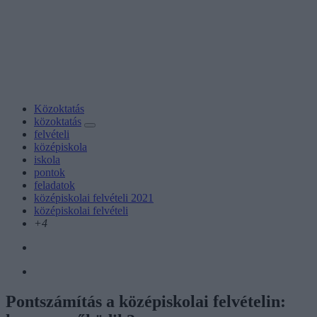
Közoktatás
közoktatás
felvételi
középiskola
iskola
pontok
feladatok
középiskolai felvételi 2021
középiskolai felvételi
+4
Pontszámítás a középiskolai felvételin: