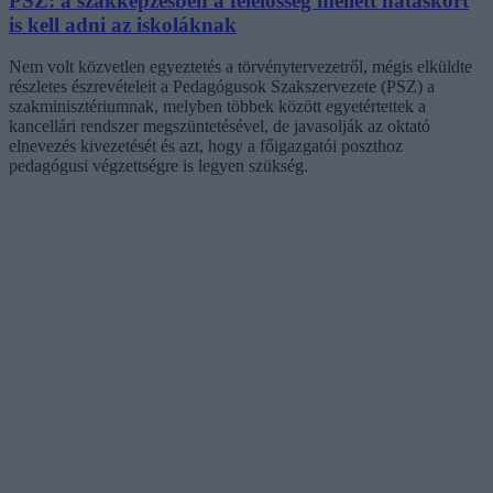
PSZ: a szakképzésben a felelősség mellett hatáskört
is kell adni az iskoláknak
Nem volt közvetlen egyeztetés a törvénytervezetről, mégis elküldte
részletes észrevételeit a Pedagógusok Szakszervezete (PSZ) a
szakminisztériumnak, melyben többek között egyetértettek a
kancellári rendszer megszüntetésével, de javasolják az oktató
elnevezés kivezetését és azt, hogy a főigazgatói poszthoz
pedagógusi végzettségre is legyen szükség.