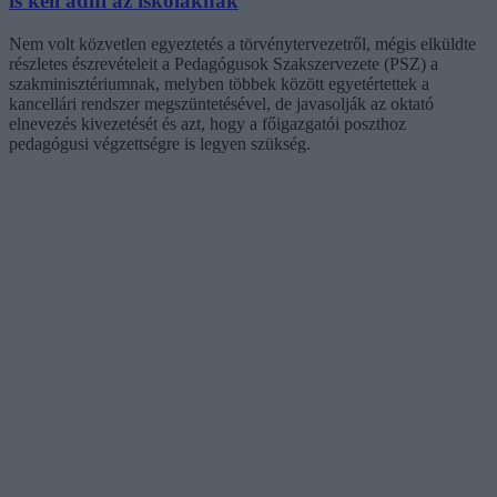
is kell adni az iskoláknak
Nem volt közvetlen egyeztetés a törvénytervezetről, mégis elküldte
részletes észrevételeit a Pedagógusok Szakszervezete (PSZ) a
szakminisztériumnak, melyben többek között egyetértettek a
kancellári rendszer megszüntetésével, de javasolják az oktató
elnevezés kivezetését és azt, hogy a főigazgatói poszthoz
pedagógusi végzettségre is legyen szükség.