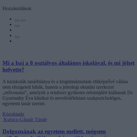
Hozzászólások
Mi a baj a 8 osztályos általános iskolával, és mi jöhet
helyette?
A kisiskolák tanárhiánya és a kisgimnáziumok elitképzővé válása
nem elszigetelt hibák, hanem a jelenlegi oktatási szerkezet
„erővonalai”, amelyek a rendszer gyökeres reformjáért kiáltanak Dr.
Gyarmathy Éva klinikai és neveléslélektani szakpszichológus,
egyetemi tanár szerint.
Közoktatás
Kurucz-Gáspár Tünde
Dolgoznának az egyetem mellett, mégsem