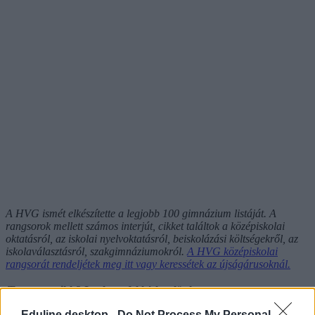
A HVG ismét elkészítette a legjobb 100 gimnázium listáját. A
rangsorok mellett számos interjút, cikket találtok a középiskolai
oktatásról, az iskolai nyelvoktatásról, beiskolázási költségekről, az
iskolaválasztásról, szakgimnáziumokról.
A HVG középiskolai
rangsorát rendeljétek meg itt vagy keressétek az újságárusoknál.
Tetszett a cikk? Iratkozz fel hírlevelünkre
Eduline desktop -
Do Not Process My Personal