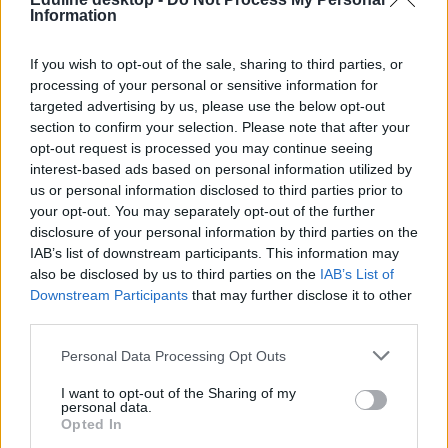
Ha szeretnéd megkapni legfrissebb cikkeinket az érettségiről, az
Information
egyetemi-főiskolai és a középiskolai felvételiről, ha érdekelnek a
felsőoktatás, a közoktatás, a nyelvoktatás és a felnőttképzés
legfontosabb változásai,
iratkozz fel hírleveleinkre
.
If you wish to opt-out of the sale, sharing to third parties, or
processing of your personal or sensitive information for
targeted advertising by us, please use the below opt-out
section to confirm your selection. Please note that after your
opt-out request is processed you may continue seeing
interest-based ads based on personal information utilized by
us or personal information disclosed to third parties prior to
your opt-out. You may separately opt-out of the further
disclosure of your personal information by third parties on the
IAB’s list of downstream participants. This information may
also be disclosed by us to third parties on the
IAB’s List of
Downstream Participants
that may further disclose it to other
third parties.
Personal Data Processing Opt Outs
I want to opt-out of the Sharing of my
personal data.
Opted In
legjobb vidéki gimnáziumok