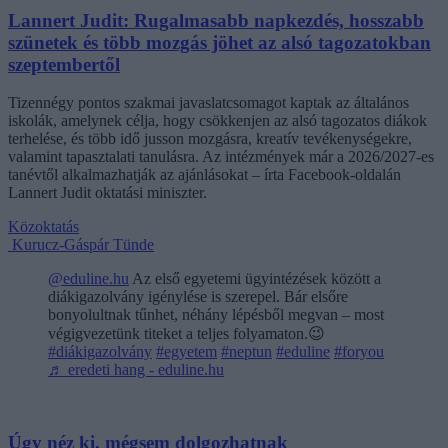
Lannert Judit: Rugalmasabb napkezdés, hosszabb
szünetek és több mozgás jöhet az alsó tagozatokban
szeptembertől
Tizennégy pontos szakmai javaslatcsomagot kaptak az általános
iskolák, amelynek célja, hogy csökkenjen az alsó tagozatos diákok
terhelése, és több idő jusson mozgásra, kreatív tevékenységekre,
valamint tapasztalati tanulásra. Az intézmények már a 2026/2027-es
tanévtől alkalmazhatják az ajánlásokat – írta Facebook-oldalán
Lannert Judit oktatási miniszter.
Közoktatás
Kurucz-Gáspár Tünde
@eduline.hu
Az első egyetemi ügyintézések között a
diákigazolvány igénylése is szerepel. Bár elsőre
bonyolultnak tűnhet, néhány lépésből megvan – most
végigvezetünk titeket a teljes folyamaton.😉
#diákigazolvány
#egyetem
#neptun
#eduline
#foryou
♬ eredeti hang - eduline.hu
Úgy néz ki, mégsem dolgozhatnak