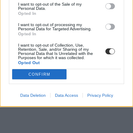
HVG középiskolai rangsor
I want to opt-out of the Sale of my
vidéki gimnáziumok
Personal Data.
HVG középiskolai rangsor 2020
Opted In
I want to opt-out of processing my
Personal Data for Targeted Advertising.
Opted In
I want to opt-out of Collection, Use,
Retention, Sale, and/or Sharing of my
Personal Data that Is Unrelated with the
Purposes for which it was collected.
Opted Out
CONFIRM
Data Deletion
Data Access
Privacy Policy