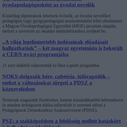
óvodapedagógusként az óvodai nevelők
Kizárólag diplomások lehetnek óvónők, az óvodai nevelőket
pedagógiai vagy gyógypedagógiai asszisztensként lehet alkalmazni
a Magyar Óvodapedagógiai Egyesület (MOE) javaslata alapján,
melyet a szervezet az oktatási minisztériumhoz nyújtott be.
„A világ legelismertebb tudósainak előadásait
hallgathatjuk” – két magyar egyetemista is bekerült
a CERN nyári programjába
21 ezer diákból választották ki őket a genfi programba.
NOKS-dolgozók bére, cafetéria, túlórapótlék –
ezeket a változásokat sürgeti a PDSZ a
köznevelésben
Nemcsak magasabb fizetéseket, hanem kiszámíthatóbb bérrendszert
és minden ledolgozott túlóra kifizetését is szeretné elérni a
Pedagógusok Demokratikus Szakszervezete (PDSZ).
PSZ: a szakképzésben a felelősség mellett hatáskört