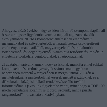
Ahogy az előző években, úgy az idén három fő szempont alapján áll
össze a rangsor: figyelembe vették a nappali tagozatos tizedik
évfolyamosok 2018-as kompetenciamérésének eredményeit
matematikából és szövegértésből, a nappali tagozatosok érettségi
eredményeit matematikából, magyar nyelvből és irodalomból,
történelemből és idegen nyelvből, valamint a felsőoktatási felvételin
egyetemre-főiskolára bejutott diákok átlagpontszámát.
„Tudatában vagyunk annak, hogy az iskolák munkája ennél sokkal
komplexebb, és eredményességük számos más – gyakran
nehezebben mérhető – tényezőben is megmutatkozik. Ezért a
megítélésüknél a rangsorbeli helyezések mellett a szülőknek és a
diákoknak a középiskolákról rendelkezésre álló további
információkat is javaslunk figyelembe venni, mint ahogy a TOP 100
iskola bemutatása során mi is többről szólunk, mint a puszta
rangsorokról” – olvasható a kiadványban.