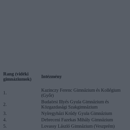
Rang (vidéki
Intézmény
gimnáziumok)
Kazinczy Ferenc Gimnázium és Kollégium
1.
(Győr)
Budaörsi Illyés Gyula Gimnázium és
2.
Közgazdasági Szakgimnázium
3.
Nyíregyházi Krúdy Gyula Gimnázium
4.
Debreceni Fazekas Mihály Gimnázium
5.
Lovassy László Gimnázium (Veszprém)