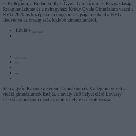
és Kollégium, a Budaörsi Illyés Gyula Gimnázium és Közgazdasági
Szakgimnáziuma és a nyíregyházi Krúdy Gyula Gimnázium vezeti a
HVG 2020-as középiskolai rangsorát. Újságárusoknál a HVG
kiadványa az ország száz legjobb gimnáziumáról.
Eduline
Idén a győri Kazinczy Ferenc Gimnázium és Kollégium vezeti a
vidéki gimnáziumok listáját, a tavaly első helyet elérő Lovassy
László Gimnázium most az ötödik helyre csúszott vissza.