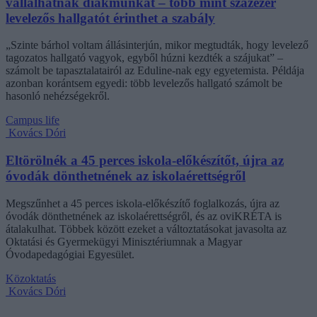
vállalhatnak diákmunkát – több mint százezer
levelezős hallgatót érinthet a szabály
„Szinte bárhol voltam állásinterjún, mikor megtudták, hogy levelező
tagozatos hallgató vagyok, egyből húzni kezdték a szájukat” –
számolt be tapasztalatairól az Eduline-nak egy egyetemista. Példája
azonban korántsem egyedi: több levelezős hallgató számolt be
hasonló nehézségekről.
Campus life
Kovács Dóri
Eltörölnék a 45 perces iskola-előkészítőt, újra az
óvodák dönthetnének az iskolaérettségről
Megszűnhet a 45 perces iskola-előkészítő foglalkozás, újra az
óvodák dönthetnének az iskolaérettségről, és az oviKRÉTA is
átalakulhat. Többek között ezeket a változtatásokat javasolta az
Oktatási és Gyermekügyi Minisztériumnak a Magyar
Óvodapedagógiai Egyesület.
Közoktatás
Kovács Dóri