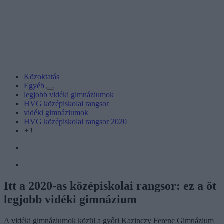
Közoktatás
Egyéb
legjobb vidéki gimnáziumok
HVG középiskolai rangsor
vidéki gimnáziumok
HVG középiskolai rangsor 2020
+1
Itt a 2020-as középiskolai rangsor: ez a öt
legjobb vidéki gimnázium
A vidéki gimnáziumok közül a győri Kazinczy Ferenc Gimnázium