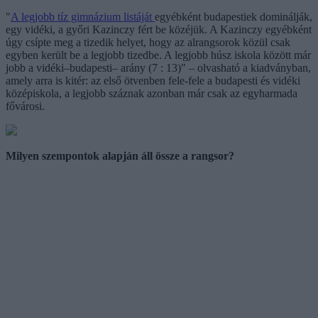
"
A legjobb tíz gimnázium listáját
egyébként budapestiek dominálják,
egy vidéki, a győri Kazinczy fért be közéjük. A Kazinczy egyébként
úgy csípte meg a tizedik helyet, hogy az alrangsorok közül csak
egyben került be a legjobb tizedbe. A legjobb húsz iskola között már
jobb a vidéki–budapesti– arány (7 : 13)" – olvasható a kiadványban,
amely arra is kitér: az első ötvenben fele-fele a budapesti és vidéki
középiskola, a legjobb száznak azonban már csak az egyharmada
fővárosi.
Milyen szempontok alapján áll össze a rangsor?