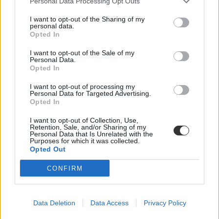
Personal Data Processing Opt Outs
orvosi egyetemek
orvosi egyetemek rangsora
I want to opt-out of the Sharing of my
SE
personal data.
nemzetközi rangsor
Opted In
belföld
debreceni egyetem
I want to opt-out of the Sale of my
Personal Data.
Hozzászólások
Opted In
I want to opt-out of processing my
Personal Data for Targeted Advertising.
Opted In
I want to opt-out of Collection, Use,
Retention, Sale, and/or Sharing of my
Personal Data that Is Unrelated with the
Purposes for which it was collected.
Több mint kétszer annyi diák jutott be a
Opted Out
felsőoktatásba, mint ahány kollégiumi férőhely
CONFIRM
összesen van
Nemcsak abban vannak jelentős különbségek az egyetemek között,
hogy hány kollégiumi férőhely jut a hallgatókra, a térítési díj összege
Data Deletion
Data Access
Privacy Policy
sem egységes. Míg a BME-n 100 újonnan felvett egyetemistára 76
férőhely jut, a BGE-n mindössze 16, a legolcsóbb havi kollégiumi