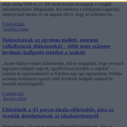
díjak pedig 9300 és 25 500 forint között mozognak a vizsgált
intézményekben. Megnéztük, hol mekkora a kollégiumi kapacitás,
mennyit kell fizetni, és mi alapján dől el, hogy ki költözhet be.
Felsőoktatás
Szöllősi Anna
Dolgoznának az egyetem mellett, mégsem
vállalhatnak diákmunkát – több mint százezer
levelezős hallgatót érinthet a szabály
„Szinte bárhol voltam állásinterjún, mikor megtudták, hogy levelező
tagozatos hallgató vagyok, egyből húzni kezdték a szájukat” –
számolt be tapasztalatairól az Eduline-nak egy egyetemista. Példája
azonban korántsem egyedi: több levelezős hallgató számolt be
hasonló nehézségekről.
Campus life
Kovács Dóri
Eltörölnék a 45 perces iskola-előkészítőt, újra az
óvodák dönthetnének az iskolaérettségről
Megszűnhet a 45 perces iskola-előkészítő foglalkozás, újra az