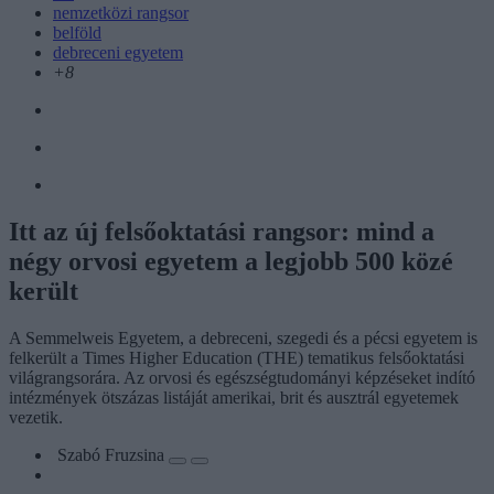
nemzetközi rangsor
belföld
debreceni egyetem
+8
Itt az új felsőoktatási rangsor: mind a
négy orvosi egyetem a legjobb 500 közé
került
A Semmelweis Egyetem, a debreceni, szegedi és a pécsi egyetem is
felkerült a Times Higher Education (THE) tematikus felsőoktatási
világrangsorára. Az orvosi és egészségtudományi képzéseket indító
intézmények ötszázas listáját amerikai, brit és ausztrál egyetemek
vezetik.
Szabó Fruzsina