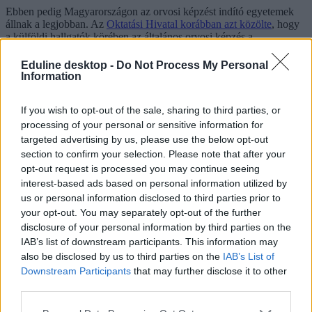
Ebben pedig Magyarországon az orvosi képzést indító egyetemek
állnak a legjobban. Az
Oktatási Hivatal korábban azt közölte
, hogy
a külföldi hallgatók körében az általános orvosi képzés a
legnépszerűbb, ezt a fogorvosi és az állatorvosi képzés követi. A
legtöbb külföldi hallgató a 2016/2017-es tanévben a Debreceni
Eduline desktop -
Do Not Process My Personal
Egyetemre érkezett, ahová 4321 külföldi hallgató iratkozott be, a
Information
második helyen a Semmelweis Egyetem áll 3470 fővel.
If you wish to opt-out of the sale, sharing to third parties, or
Itt az új egyetemi rangsor: nyolc magyar egyetem
processing of your personal or sensitive information for
került fel a listára, tarolnak az orosz intézmények
targeted advertising by us, please use the below opt-out
Újabb listát hozott nyilvánosságra a globális
section to confirm your selection. Please note that after your
felsőoktatási rangsorairól ismert brit Quacquarelli
opt-out request is processed you may continue seeing
Symonds (QS), ezúttal a feltörekvő európai országok és
interest-based ads based on personal information utilized by
a közép-ázsiai államok felsőoktatási intézményeit
us or personal information disclosed to third parties prior to
értékelték. Nyolc magyar egyetem került fel a listára, a
your opt-out. You may separately opt-out of the further
legjobb eredményt a Szegedi Tudományegyetem érte
disclosure of your personal information by third parties on the
el.
IAB’s list of downstream participants. This information may
felsőoktatási rangsor
also be disclosed by us to third parties on the
IAB’s List of
Times Higher Education
Downstream Participants
that may further disclose it to other
egyetemi rangsor
third parties.
THE rangsor
DE