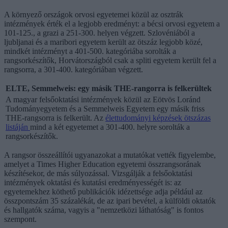
A környező országok orvosi egyetemei közül az osztrák
intézmények érték el a legjobb eredményt: a bécsi orvosi egyetem a
101-125., a grazi a 251-300. helyen végzett. Szlovéniából a
ljubljanai és a maribori egyetem került az ötszáz legjobb közé,
mindkét intézményt a 401-500. kategóriába sorolták a
rangsorkészítők, Horvátországból csak a spliti egyetem került fel a
rangsorra, a 301-400. kategóriában végzett.
ELTE, Semmelweis: egy másik THE-rangorra is felkerültek
A magyar felsőoktatási intézmények közül az Eötvös Loránd
Tudományegyetem és a Semmelweis Egyetem egy másik friss
THE-rangsorra is felkerült. Az
élettudományi képzések ötszázas
listáján
mind a két egyetemet a 301-400. helyre sorolták a
rangsorkészítők.
A rangsor összeállítói ugyanazokat a mutatókat vették figyelembe,
amelyet a Times Higher Education egyetemi összrangsorának
készítésekor, de más súlyozással. Vizsgálják a felsőoktatási
intézmények oktatási és kutatási eredményességét is: az
egyetemekhez köthető publikációk idézettsége adja például az
összpontszám 35 százalékát, de az ipari bevétel, a külföldi oktatók
és hallgatók száma, vagyis a "nemzetközi láthatóság" is fontos
szempont.