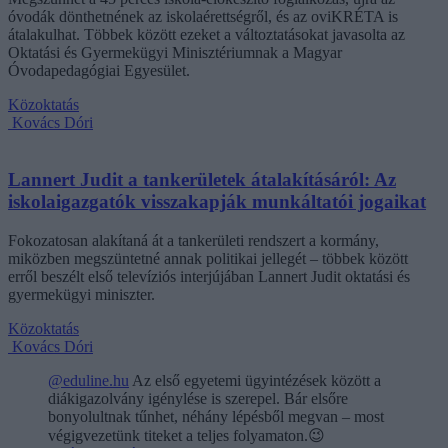
óvodák dönthetnének az iskolaérettségről, és az oviKRÉTA is
átalakulhat. Többek között ezeket a változtatásokat javasolta az
Oktatási és Gyermekügyi Minisztériumnak a Magyar
Óvodapedagógiai Egyesület.
Közoktatás
Kovács Dóri
Lannert Judit a tankerületek átalakításáról: Az
iskolaigazgatók visszakapják munkáltatói jogaikat
Fokozatosan alakítaná át a tankerületi rendszert a kormány,
miközben megszüntetné annak politikai jellegét – többek között
erről beszélt első televíziós interjújában Lannert Judit oktatási és
gyermekügyi miniszter.
Közoktatás
Kovács Dóri
@eduline.hu
Az első egyetemi ügyintézések között a
diákigazolvány igénylése is szerepel. Bár elsőre
bonyolultnak tűnhet, néhány lépésből megvan – most
végigvezetünk titeket a teljes folyamaton.😉