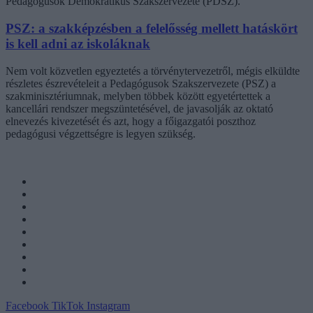
Pedagógusok Demokratikus Szakszervezete (PDSZ).
PSZ: a szakképzésben a felelősség mellett hatáskört
is kell adni az iskoláknak
Nem volt közvetlen egyeztetés a törvénytervezetről, mégis elküldte
részletes észrevételeit a Pedagógusok Szakszervezete (PSZ) a
szakminisztériumnak, melyben többek között egyetértettek a
kancellári rendszer megszüntetésével, de javasolják az oktató
elnevezés kivezetését és azt, hogy a főigazgatói poszthoz
pedagógusi végzettségre is legyen szükség.
Facebook
TikTok
Instagram