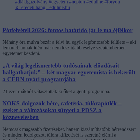
#diákigazolvány
#egyetem
#neptun
#eduline
#foryou
♬ eredeti hang - eduline.hu
Pótfelvételi 2026: fontos határidő jár le ma éjfélkor
Néhány óra múlva bezár a felvi.hu egyik legfontosabb felülete – aki
lemarad, annak idén már nem lesz újabb esélye szeptemberben
egyetemet kezdeni.
„A világ legelismertebb tudósainak előadásait
hallgathatjuk” – két magyar egyetemista is bekerült
a CERN nyári programjába
21 ezer diákból választották ki őket a genfi programba.
NOKS-dolgozók bére, cafetéria, túlórapótlék –
ezeket a változásokat sürgeti a PDSZ a
köznevelésben
Nemcsak magasabb fizetéseket, hanem kiszámíthatóbb bérrendszert
és minden ledolgozott túlóra kifizetését is szeretné elérni a