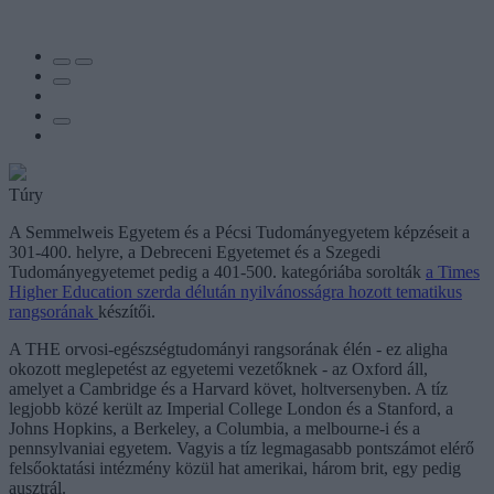
Túry
A Semmelweis Egyetem és a Pécsi Tudományegyetem képzéseit a
301-400. helyre, a Debreceni Egyetemet és a Szegedi
Tudományegyetemet pedig a 401-500. kategóriába sorolták
a Times
Higher Education szerda délután nyilvánosságra hozott tematikus
rangsorának
készítői.
A THE orvosi-egészségtudományi rangsorának élén - ez aligha
okozott meglepetést az egyetemi vezetőknek - az Oxford áll,
amelyet a Cambridge és a Harvard követ, holtversenyben. A tíz
legjobb közé került az Imperial College London és a Stanford, a
Johns Hopkins, a Berkeley, a Columbia, a melbourne-i és a
pennsylvaniai egyetem. Vagyis a tíz legmagasabb pontszámot elérő
felsőoktatási intézmény közül hat amerikai, három brit, egy pedig
ausztrál.