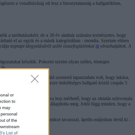
egészen a vonalhúzásig ott lesz a bizonytalanság a hallgatókban,
ók a taníttatásukért, de a 30 év alattiak számára természetes, hogy
árható el az egyik és a másik kategóriában - mondta. Szerinte ebben
ája tegnapi tárgyalásáról szóló összefoglalónkat
itt
olvashatjátok. A
lgozatukat készítik. Pokorni szerint olyan széles, tömeges
is.
vagyunk, és sok tízezer család szomorú tapasztalata volt, hogy lakása,
an, és ez az oka, hogy a 30 ezer önköltséges hallgató közül csupán 5
sonal or
z azonban négy-öt év múlva lesz mérhető, hogy az oktatás színvonala
ection to
t érdemes törni magunkat - állapította meg. Attól függ minden, hogy a
ou may
 personal
 milliárd forint. Ez valamikor tavasszal, április-májusban derül ki -
out of the
 downstream
B’s List of