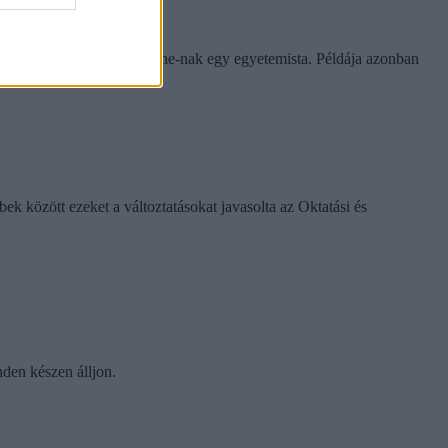
rinthet a szabály
e tapasztalatairól az Eduline-nak egy egyetemista. Példája azonban
k között ezeket a változtatásokat javasolta az Oktatási és
nden készen álljon.