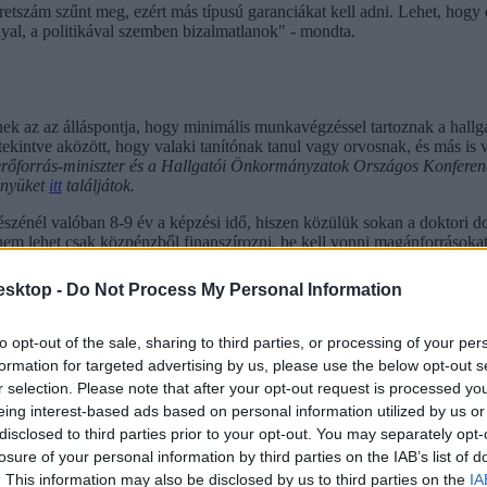
etszám szűnt meg, ezért más típusú garanciákat kell adni. Lehet, hogy 
yal, a politikával szemben bizalmatlanok" - mondta.
ek az az álláspontja, hogy minimális munkavégzéssel tartoznak a hallgat
ekintve aközött, hogy valaki tanítónak tanul vagy orvosnak, és más is v
rőforrás-miniszter és a Hallgatói Önkormányzatok Országos Konferenci
ényüket
itt
találjátok.
szénél valóban 8-9 év a képzési idő, hiszen közülük sokan a doktori do
em lehet csak közpénzből finanszírozni, be kell vonni magánforrásokat 
íz éve, amikor a diákhitel meggyőző, új, "friss" volt. Hitelválság után 
esktop -
Do Not Process My Personal Information
rszággyűlés oktatási bizottságának elnöke szerint hitelellenes hangulat v
to opt-out of the sale, sharing to third parties, or processing of your per
lván rengeteg nehézség tapasztalható, de ezek megoldható problémák, a
formation for targeted advertising by us, please use the below opt-out s
ehet, hogy egységes lesz, de alacsony színvonalú, és akkor ezért nem vol
r selection. Please note that after your opt-out request is processed y
an tudják ellátni - tette hozzá.
eing interest-based ads based on personal information utilized by us or
 bíznak abban, hogy rendelkezésre áll majd a bevezetéshez szükséges 70
disclosed to third parties prior to your opt-out. You may separately opt-
gógusok óraszámát, hogy ehhez nem rendelnek hozzá pluszbért.
losure of your personal information by third parties on the IAB’s list of
. This information may also be disclosed by us to third parties on the
IA