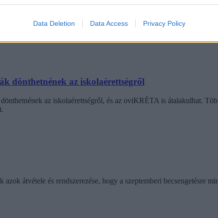
diákmunkát – több mint százezer levelezős hallgatót é
Data Deletion
Data Access
Privacy Policy
agozatos hallgató vagyok, egyből húzni kezdték a szájukat” – számolt b
gekről.
dák dönthetnének az iskolaérettségről
dönthetnének az iskolaérettségről, és az oviKRÉTA is átalakulhat. Többe
.
ik azok átvétele és rendszerezése, hogy a szeptemberi becsengetésre mi