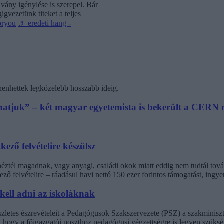
vány igénylése is szerepel. Bár
gvezetünk titeket a teljes
oryou
♬ eredeti hang -
henhettek legközelebb hosszabb ideig.
athatjuk” – két magyar egyetemista is bekerült a CER
kező felvételire készülsz
inéztél magadnak, vagy anyagi, családi okok miatt eddig nem tudtál t
ező felvételire – ráadásul havi nettó 150 ezer forintos támogatást, ingy
 kell adni az iskoláknak
észletes észrevételeit a Pedagógusok Szakszervezete (PSZ) a szakminisz
t, hogy a főigazgatói poszthoz pedagógusi végzettségre is legyen szüksé