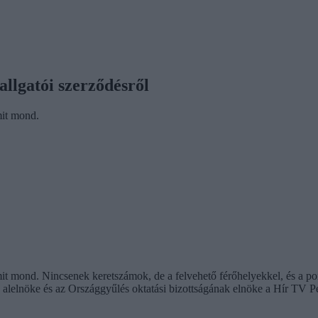
llgatói szerződésről
mit mond.
t mond. Nincsenek keretszámok, de a felvehető férőhelyekkel, és a pon
z alelnöke és
az Országgyűlés oktatási bizottságának elnöke
a Hír TV Pé