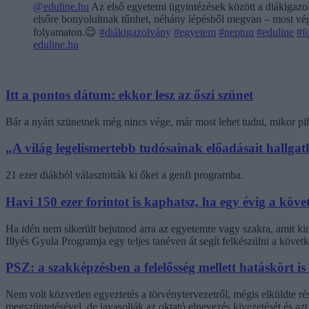
@eduline.hu
Az első egyetemi ügyintézések között a diákigazol
elsőre bonyolultnak tűnhet, néhány lépésből megvan – most végi
folyamaton.😉
#diákigazolvány
#egyetem
#neptun
#eduline
#f
eduline.hu
Itt a pontos dátum: ekkor lesz az őszi szünet
Bár a nyári szünetnek még nincs vége, már most lehet tudni, mikor pi
„A világ legelismertebb tudósainak előadásait hallg
21 ezer diákból választották ki őket a genfi programba.
Havi 150 ezer forintot is kaphatsz, ha egy évig a követ
Ha idén nem sikerült bejutnod arra az egyetemre vagy szakra, amit k
Illyés Gyula Programja egy teljes tanéven át segít felkészülni a követk
PSZ: a szakképzésben a felelősség mellett hatáskört is
Nem volt közvetlen egyeztetés a törvénytervezetről, mégis elküldte r
megszüntetésével, de javasolják az oktató elnevezés kivezetését és az