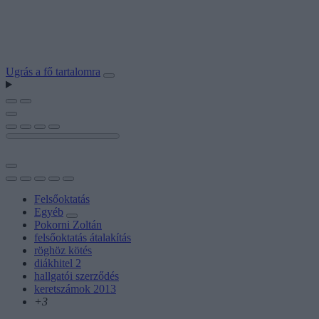
Ugrás a fő tartalomra
Felsőoktatás
Egyéb
Pokorni Zoltán
felsőoktatás átalakítás
röghöz kötés
diákhitel 2
hallgatói szerződés
keretszámok 2013
+3