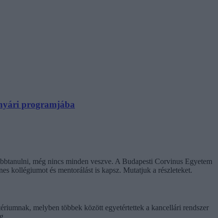
N nyári programjába
ovábbtanulni, még nincs minden veszve. A Budapesti Corvinus Egyetem
enes kollégiumot és mentorálást is kapsz. Mutatjuk a részleteket.
tériumnak, melyben többek között egyetértettek a kancellári rendszer
g.