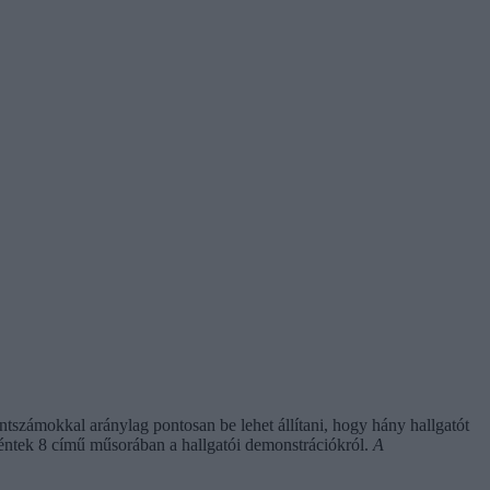
tszámokkal aránylag pontosan be lehet állítani, hogy hány hallgatót
ntek 8 című műsorában a hallgatói demonstrációkról.
A