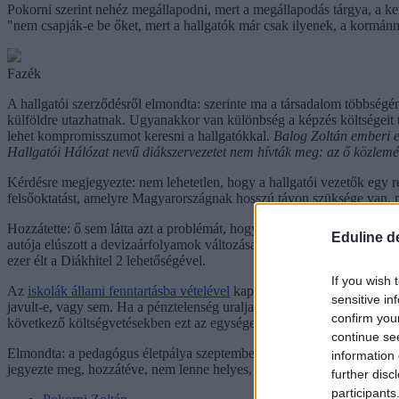
Pokorni szerint nehéz megállapodni, mert a megállapodás tárgya, a ker
"nem csapják-e be őket, mert a hallgatók már csak ilyenek, a kormánn
Fazék
A hallgatói szerződésről elmondta: szerinte ma a társadalom többségén
külföldre utazhatnak. Ugyanakkor van különbség a képzés költségeit t
lehet kompromisszumot keresni a hallgatókkal.
Balog Zoltán emberi e
Hallgatói Hálózat nevű diákszervezetet nem hívták meg: az ő közlem
Kérdésre megjegyezte: nem lehetetlen, hogy a hallgatói vezetők egy ré
felsőoktatást, amelyre Magyarországnak hosszú távon szüksége van, n
Hozzátette: ő sem látta azt a problémát, hogy ma más világ van, mint t
Eduline d
autója elúszott a devizaárfolyamok változása miatt - fejtette ki. Az O
ezer élt a Diákhitel 2 lehetőségével.
If you wish 
Az
iskolák állami fenntartásba vételével
kapcsolatban azt mondta: nyi
sensitive in
javult-e, vagy sem. Ha a pénztelenség uralja az új rendszert, akkor l
confirm you
következő költségvetésekben ezt az egységes rendszert forrásokkal hogy
continue se
Elmondta: a pedagógus életpálya szeptemberi indítása még kétséges, de
information 
jegyezte meg, hozzátéve, nem lenne helyes, ha úgy növelnék a peda
further disc
participants