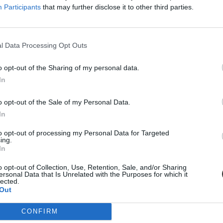
Participants
that may further disclose it to other third parties.
l Data Processing Opt Outs
o opt-out of the Sharing of my personal data.
In
o opt-out of the Sale of my Personal Data.
In
to opt-out of processing my Personal Data for Targeted
ing.
In
tatásról szóló közbeszédnek”
o opt-out of Collection, Use, Retention, Sale, and/or Sharing
l kezdte meg működését. Az egyes minisztériumok szintjére kiterjesztet
ersonal Data that Is Unrelated with the Purposes for which it
ktatás. Ám pontosan ez a lendület az, ami egy újabb megkerülhetetlen ki
lected.
stressznek a kezeléséhez igyekszem az alábbiakban szempontokat adni
Out
CONFIRM