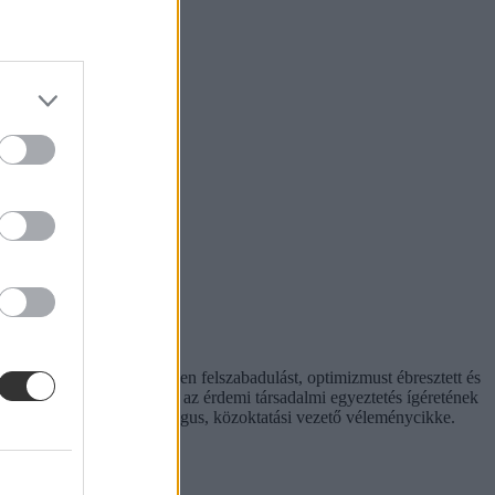
t hiperaktivitás érezhetően felszabadulást, optimizmust ébresztett és
hívást is előtérbe rántott: az érdemi társadalmi egyeztetés ígéretének
. Hana György humánökológus, közoktatási vezető véleménycikke.