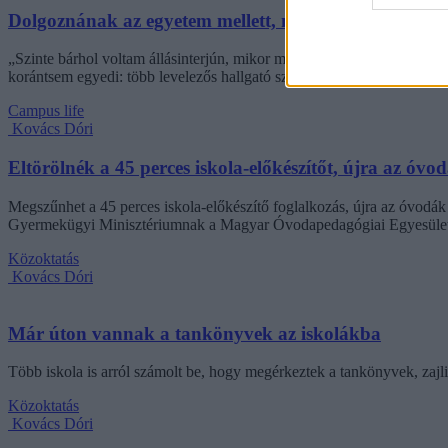
Dolgoznának az egyetem mellett, mégsem vállalhatnak 
„Szinte bárhol voltam állásinterjún, mikor megtudták, hogy levelező t
korántsem egyedi: több levelezős hallgató számolt be hasonló nehézsé
Campus life
Kovács Dóri
Eltörölnék a 45 perces iskola-előkészítőt, újra az óvo
Megszűnhet a 45 perces iskola-előkészítő foglalkozás, újra az óvodák 
Gyermekügyi Minisztériumnak a Magyar Óvodapedagógiai Egyesület
Közoktatás
Kovács Dóri
Már úton vannak a tankönyvek az iskolákba
Több iskola is arról számolt be, hogy megérkeztek a tankönyvek, zajl
Közoktatás
Kovács Dóri