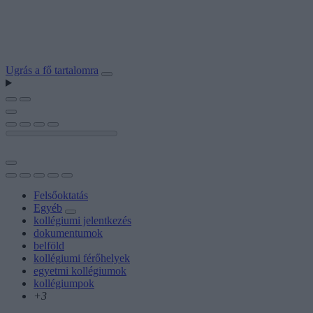
Ugrás a fő tartalomra
Felsőoktatás
Egyéb
kollégiumi jelentkezés
dokumentumok
belföld
kollégiumi férőhelyek
egyetmi kollégiumok
kollégiumpok
+3