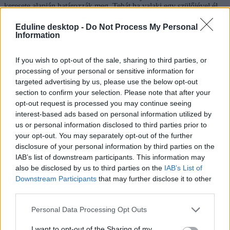
keresete alapján határozzák meg. Tehát ha valaki egy szülőjével él,
aki minimálbért kap, nagyobb eséllyel kap helyet, mint az, akinek
mindkét szülője kereső, és egy háztartásban él.
Eduline desktop -
Do Not Process My Personal
Information
A konkrét példa kedvéért
itt találjátok az ELTE
, itt pedig a
BME
kollégiumi felvételi szabályzatát
, melyben minden tényezőt
If you wish to opt-out of the sale, sharing to third parties, or
részletesen leírnak. Az idei szabályokat és listákat keressétek az
egytemek honlapján!
processing of your personal or sensitive information for
targeted advertising by us, please use the below opt-out
kollégiumi jelentkezés
section to confirm your selection. Please note that after your
dokumentumok
opt-out request is processed you may continue seeing
belföld
interest-based ads based on personal information utilized by
kollégiumi férőhelyek
egyetmi kollégiumok
us or personal information disclosed to third parties prior to
kollégiumpok
your opt-out. You may separately opt-out of the further
disclosure of your personal information by third parties on the
Hozzászólások
IAB’s list of downstream participants. This information may
also be disclosed by us to third parties on the
IAB’s List of
Downstream Participants
that may further disclose it to other
third parties.
Personal Data Processing Opt Outs
I want to opt-out of the Sharing of my