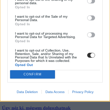
personal data.
Mikor pihenhettek még 2026-ban? Itt van az összes
Opted In
hosszú hétvége és tanítási szünet
I want to opt-out of the Sale of my
Personal Data.
Még három hosszabb pihenő vár rátok idén: mutatjuk a dátumokat.
Opted In
Campus life
I want to opt-out of processing my
Kovács Dóri
Personal Data for Targeted Advertising.
Opted In
Lannert Judit: Rugalmasabb napkezdés, hosszabb
szünetek és több mozgás jöhet az alsó tagozatokban
I want to opt-out of Collection, Use,
szeptembertől
Retention, Sale, and/or Sharing of my
Personal Data that Is Unrelated with the
Purposes for which it was collected.
Tizennégy pontos szakmai javaslatcsomagot kaptak az általános
Opted Out
iskolák, amelynek célja, hogy csökkenjen az alsó tagozatos diákok
terhelése, és több idő jusson mozgásra, kreatív tevékenységekre,
CONFIRM
valamint tapasztalati tanulásra. Az intézmények már a 2026/2027-es
tanévtől alkalmazhatják az ajánlásokat – írta Facebook-oldalán
Lannert Judit oktatási miniszter.
Data Deletion
Data Access
Privacy Policy
Közoktatás
Kurucz-Gáspár Tünde
Úgy néz ki, mégsem dolgozhatnak