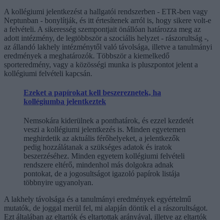
A kollégiumi jelentkezést a hallgatói rendszerben - ETR-ben vagy
Neptunban - bonylítják, és itt értesítenek arról is, hogy sikere volt-e
a felvételi. A sikeresség szempontjait önállóan határozza meg az
adott intézmény, de legtöbbször a szociális helyzet - rászorultság -,
az állandó lakhely intézménytől való távolsága, illetve a tanulmányi
eredmények a meghatározók. Többször a kiemelkedő
sporteredmény, vagy a közösségi munka is pluszpontot jelent a
kollégiumi felvételi kapcsán.
Ezeket a papírokat kell beszereznetek, ha
kollégiumba jelentkeztek
Nemsokára kiderülnek a ponthatárok, és ezzel kezdetét
veszi a kollégiumi jelentkezés is. Minden egyetemen
meghirdetik az aktuális férőhelyeket, a jelentkezők
pedig hozzálátanak a szükséges adatok és iratok
beszerzéséhez. Minden egyetem kollégiumi felvételi
rendszere eltérő, mindenhol más dolgokra adnak
pontokat, de a jogosultságot igazoló papírok listája
többnyire ugyanolyan.
A lakhely távolsága és a tanulmányi eredmények egyértelmű
mutatók, de joggal merül fel, mi alapján döntik el a rászorultságot.
Ezt általában az eltartók és eltartottak arányával, illetve az eltartók