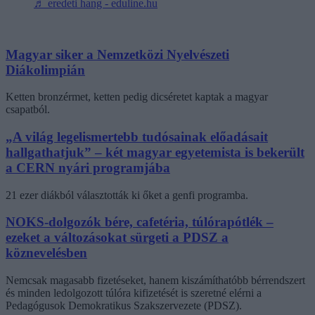
♬ eredeti hang - eduline.hu
Magyar siker a Nemzetközi Nyelvészeti
Diákolimpián
Ketten bronzérmet, ketten pedig dicséretet kaptak a magyar
csapatból.
„A világ legelismertebb tudósainak előadásait
hallgathatjuk” – két magyar egyetemista is bekerült
a CERN nyári programjába
21 ezer diákból választották ki őket a genfi programba.
NOKS-dolgozók bére, cafetéria, túlórapótlék –
ezeket a változásokat sürgeti a PDSZ a
köznevelésben
Nemcsak magasabb fizetéseket, hanem kiszámíthatóbb bérrendszert
és minden ledolgozott túlóra kifizetését is szeretné elérni a
Pedagógusok Demokratikus Szakszervezete (PDSZ).