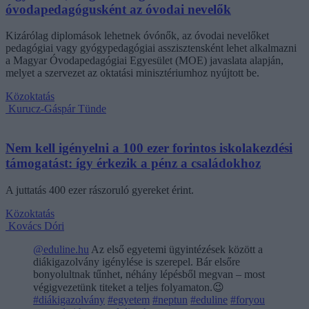
óvodapedagógusként az óvodai nevelők
Kizárólag diplomások lehetnek óvónők, az óvodai nevelőket
pedagógiai vagy gyógypedagógiai asszisztensként lehet alkalmazni
a Magyar Óvodapedagógiai Egyesület (MOE) javaslata alapján,
melyet a szervezet az oktatási minisztériumhoz nyújtott be.
Közoktatás
Kurucz-Gáspár Tünde
Nem kell igényelni a 100 ezer forintos iskolakezdési
támogatást: így érkezik a pénz a családokhoz
A juttatás 400 ezer rászoruló gyereket érint.
Közoktatás
Kovács Dóri
@eduline.hu
Az első egyetemi ügyintézések között a
diákigazolvány igénylése is szerepel. Bár elsőre
bonyolultnak tűnhet, néhány lépésből megvan – most
végigvezetünk titeket a teljes folyamaton.😉
#diákigazolvány
#egyetem
#neptun
#eduline
#foryou