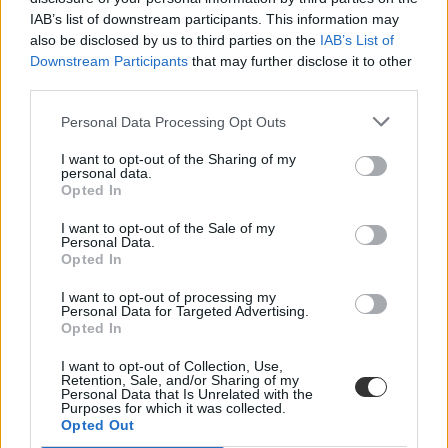
"egyszerűen megkeverték a kártyákat". Hiller István szerint a
IAB’s list of downstream participants. This information may
bejelentett 24 milliárd forint a 10 ezer új férőhely finanszírozását
also be disclosed by us to third parties on the
IAB’s List of
szolgálja.
Downstream Participants
that may further disclose it to other
felvételi ponthatárok
third parties.
Hiller István
felvételi keretszámok 2013
Personal Data Processing Opt Outs
keretszámok 2013
I want to opt-out of the Sharing of my
Hozzászólások
personal data.
Opted In
I want to opt-out of the Sale of my
Personal Data.
Opted In
I want to opt-out of processing my
Personal Data for Targeted Advertising.
Opted In
Mikor pihenhettek még 2026-ban? Itt van az összes
I want to opt-out of Collection, Use,
hosszú hétvége és tanítási szünet
Retention, Sale, and/or Sharing of my
Personal Data that Is Unrelated with the
Még három hosszabb pihenő vár rátok idén: mutatjuk a dátumokat.
Purposes for which it was collected.
Opted Out
Campus life