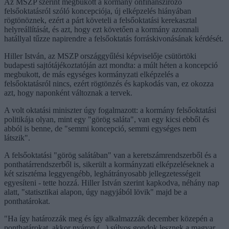
Az MSZP szerint megbukott a kormány önfinanszírozó
felsőoktatásról szóló koncepciója, új elképzelés hiányában
rögtönöznek, ezért a párt követeli a felsőoktatási kerekasztal
helyreállítását, és azt, hogy ezt követően a kormány azonnali
hatállyal tűzze napirendre a felsőoktatás forráskivonásának kérdését.
Hiller István, az MSZP országgyűlési képviselője csütörtöki
budapesti sajtótájékoztatóján azt mondta: a múlt héten a koncepció
megbukott, de más egységes kormányzati elképzelés a
felsőoktatásról nincs, ezért rögtönzés és kapkodás van, ez okozza
azt, hogy naponként változnak a tervek.
A volt oktatási miniszter úgy fogalmazott: a kormány felsőoktatási
politikája olyan, mint egy "görög saláta", van egy kicsi ebből és
abból is benne, de "semmi koncepció, semmi egységes nem
látszik".
A felsőoktatási "görög salátában" van a keretszámrendszerből és a
ponthatárrendszerből is, sikerült a kormányzati elképzeléseknek a
két szisztéma leggyengébb, leghátrányosabb jellegzetességeit
egyesíteni - tette hozzá. Hiller István szerint kapkodva, néhány nap
alatt, "statisztikai alapon, úgy nagyjából lövik" majd be a
ponthatárokat.
"Ha így határozzák meg és így alkalmazzák december közepén a
ponthatárokat, akkor nyáron (...) súlyos gondok lesznek a magyar