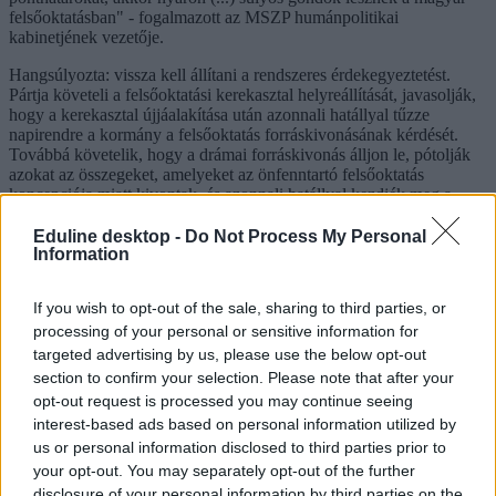
felsőoktatásban" - fogalmazott az MSZP humánpolitikai
kabinetjének vezetője.
Hangsúlyozta: vissza kell állítani a rendszeres érdekegyeztetést.
Pártja követeli a felsőoktatási kerekasztal helyreállítását, javasolják,
hogy a kerekasztal újjáalakítása után azonnali hatállyal tűzze
napirendre a kormány a felsőoktatás forráskivonásának kérdését.
Továbbá követelik, hogy a drámai forráskivonás álljon le, pótolják
azokat az összegeket, amelyeket az önfenntartó felsőoktatás
koncepciója miatt kivontak, és azonnali hatállyal kezdjék meg a
tárgyalásokat a hallgatói szerződések eltörléséről.
Eduline desktop -
Do Not Process My Personal
Hiller István közölte: szó sincs arról, hogy az eddigi 10 500
Information
férőhelyet emelték volna 45 ezerrel, és így jött volna ki az 55 ezres
szám. Kifejtette: a kormány korábban 10 500-ban határozta meg a
If you wish to opt-out of the sale, sharing to third parties, or
teljesen finanszírozott hallgatói férőhelyek számát, ugyanakkor
megszabott 39 ezer részösztöndíjas férőhelyet. Két részösztöndíjas
processing of your personal or sensitive information for
hely tesz ki egy teljes egészében finanszírozott férőhelyet, tehát a
targeted advertising by us, please use the below opt-out
részösztöndíjas hely pénzéből "minden új döntés nélkül" 19 500
section to confirm your selection. Please note that after your
teljes finanszírozású helyet hoztak létre.
opt-out request is processed you may continue seeing
interest-based ads based on personal information utilized by
Továbbá ez a rendszer magában foglalja a mesterképzés férőhelyeit,
us or personal information disclosed to third parties prior to
ami 14 700 helyet jelent, és erről semmilyen cáfolat nem hangzott el.
Ennek a három tételnek az összege 44 700, tehát valójában 10 ezer
your opt-out. You may separately opt-out of the further
új férőhelyet tettek hozzá - mondta az ellenzéki politikus, aki szerint
disclosure of your personal information by third parties on the