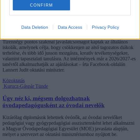
Kovács Dóri
CONFIRM
Lannert Judit: Rugalmasabb napkezdés, hosszabb
szünetek és több mozgás jöhet az alsó tagozatokban
Data Deletion
Data Access
Privacy Policy
szeptembertől
Tizennégy pontos szakmai javaslatcsomagot kaptak az általános
iskolák, amelynek célja, hogy csökkenjen az alsó tagozatos diákok
terhelése, és több idő jusson mozgásra, kreatív tevékenységekre,
valamint tapasztalati tanulásra. Az intézmények már a 2026/2027-es
tanévtől alkalmazhatják az ajánlásokat – írta Facebook-oldalán
Lannert Judit oktatási miniszter.
Közoktatás
Kurucz-Gáspár Tünde
Úgy néz ki, mégsem dolgozhatnak
óvodapedagógusként az óvodai nevelők
Kizárólag diplomások lehetnek óvónők, az óvodai nevelőket
pedagógiai vagy gyógypedagógiai asszisztensként lehet alkalmazni
a Magyar Óvodapedagógiai Egyesület (MOE) javaslata alapján,
melyet a szervezet az oktatási minisztériumhoz nyújtott be.