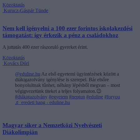
Közoktatás
Kurucz-Gáspár Tünde
Nem kell igényelni a 100 ezer forintos iskolakezdési
támogatást: így érkezik a pénz a családokhoz
A juttatás 400 ezer rászoruló gyereket érint.
Közoktatás
Kovács Dóri
@eduline.hu
Az első egyetemi ügyintézések között a
diákigazolvány igénylése is szerepel. Bár elsőre
bonyolultnak tűnhet, néhány lépésből megvan – most
végigvezetünk titeket a teljes folyamaton.😉
#diákigazolvány
#egyetem
#neptun
#eduline
#foryou
♬ eredeti hang - eduline.hu
Magyar siker a Nemzetközi Nyelvészeti
Diákolimpián