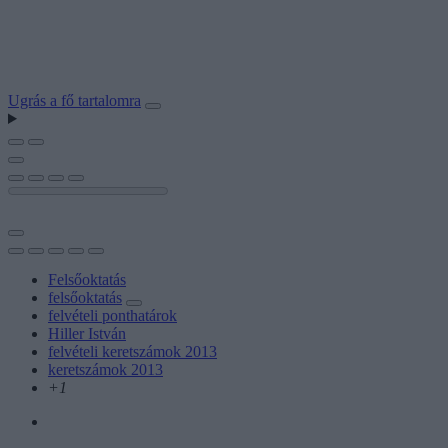
Ugrás a fő tartalomra
Felsőoktatás
felsőoktatás
felvételi ponthatárok
Hiller István
felvételi keretszámok 2013
keretszámok 2013
+1