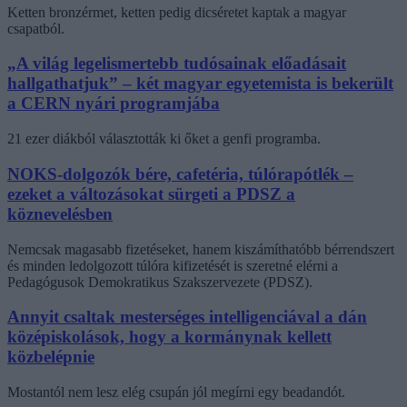
Ketten bronzérmet, ketten pedig dicséretet kaptak a magyar
csapatból.
„A világ legelismertebb tudósainak előadásait
hallgathatjuk” – két magyar egyetemista is bekerült
a CERN nyári programjába
21 ezer diákból választották ki őket a genfi programba.
NOKS-dolgozók bére, cafetéria, túlórapótlék –
ezeket a változásokat sürgeti a PDSZ a
köznevelésben
Nemcsak magasabb fizetéseket, hanem kiszámíthatóbb bérrendszert
és minden ledolgozott túlóra kifizetését is szeretné elérni a
Pedagógusok Demokratikus Szakszervezete (PDSZ).
Annyit csaltak mesterséges intelligenciával a dán
középiskolások, hogy a kormánynak kellett
közbelépnie
Mostantól nem lesz elég csupán jól megírni egy beadandót.