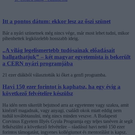
Itt a pontos dátum: ekkor lesz az őszi szünet
Bár a nyári szünetnek még nincs vége, már most lehet tudni, mikor
pihenhettek legközelebb hosszabb ideig.
„A világ legelismertebb tudósainak előadásait
hallgathatjuk” – két magyar egyetemista is bekerült
a CERN nyári programjába
21 ezer diákból választották ki őket a genfi programba.
Havi 150 ezer forintot is kaphatsz, ha egy évig a
következő felvételire készülsz
Ha idén nem sikerült bejutnod arra az egyetemre vagy szakra, amit
kinéztél magadnak, vagy anyagi, családi okok miatt eddig nem
tudtál továbbtanulni, még nincs minden veszve. A Budapesti
Corvinus Egyetem Illyés Gyula Programja egy teljes tanéven át segít
felkészülni a következő felvételire – ráadásul havi nettó 150 ezer
forintos támogatást, ingyenes kollégiumot és mentorálást is kapsz.