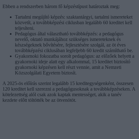
Ebben a rendszerben három fő képzéstípust határoztak meg:
Tartalmi megújító képzés: szaktantárgyi, tartalmi ismereteket
közvetít, a továbbképzési ciklusban legalább 60 kreditet kell
teljesíteni.
Pedagógus által választható továbbképzés: a pedagógus
nevelő, oktató munkájához szükséges ismereteknek és
készségeknek bővítésére, fejlesztésére szolgál, az öt éves
továbbképzési ciklusában legfeljebb 60 kredit számítható be.
Gyakornoki fokozatba sorolt pedagógus: az előzőek helyett a
gyakornoki ideje alatt egy alkalommal, 15 kreditet biztosító
gyakornoki képzésen kell részt vennie, amit a Nemzeti
Közszolgálati Egyetem biztosít.
A 2025-ös előírás szerint legalább 15 kreditegységenként, összesen
120 kreditet kell szerezni a pedagógusoknak a továbbképzéseken. A
kötelezettség alól csak azok kaptak mentességet, akik a tanév
kezdete előtt töltötték be az ötvenötöt.