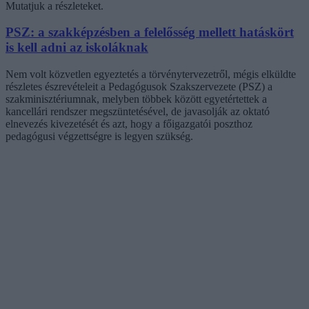
Mutatjuk a részleteket.
PSZ: a szakképzésben a felelősség mellett hatáskört
is kell adni az iskoláknak
Nem volt közvetlen egyeztetés a törvénytervezetről, mégis elküldte
részletes észrevételeit a Pedagógusok Szakszervezete (PSZ) a
szakminisztériumnak, melyben többek között egyetértettek a
kancellári rendszer megszüntetésével, de javasolják az oktató
elnevezés kivezetését és azt, hogy a főigazgatói poszthoz
pedagógusi végzettségre is legyen szükség.