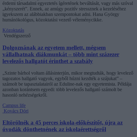
érdemi társadalmi egyeztetés ígéretének beváltását, vagy más szóval
„kényszerét”. Ennek, az amúgy pozitív stressznek a kezeléséhez
igyekszem az alábbiakban szempontokat adni. Hana György
humánökológus, közoktatási vezető véleménycikke.
Közoktatás
Vendégszerző
Dolgoznának az egyetem mellett, mégsem
vállalhatnak diákmunkát – több mint százezer
levelezős hallgatót érinthet a szabály
„Szinte bárhol voltam állásinterjún, mikor megtudták, hogy levelező
tagozatos hallgató vagyok, egyből húzni kezdték a szájukat” –
számolt be tapasztalatairól az Eduline-nak egy egyetemista. Példája
azonban korántsem egyedi: több levelezős hallgató számolt be
hasonló nehézségekről.
Campus life
Kovács Dóri
Eltörölnék a 45 perces iskola-előkészítőt, újra az
óvodák dönthetnének az iskolaérettségről