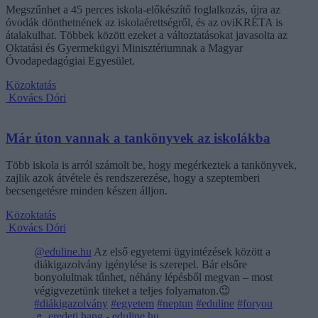
Megszűnhet a 45 perces iskola-előkészítő foglalkozás, újra az
óvodák dönthetnének az iskolaérettségről, és az oviKRÉTA is
átalakulhat. Többek között ezeket a változtatásokat javasolta az
Oktatási és Gyermekügyi Minisztériumnak a Magyar
Óvodapedagógiai Egyesület.
Közoktatás
Kovács Dóri
Már úton vannak a tankönyvek az iskolákba
Több iskola is arról számolt be, hogy megérkeztek a tankönyvek,
zajlik azok átvétele és rendszerezése, hogy a szeptemberi
becsengetésre minden készen álljon.
Közoktatás
Kovács Dóri
@eduline.hu
Az első egyetemi ügyintézések között a
diákigazolvány igénylése is szerepel. Bár elsőre
bonyolultnak tűnhet, néhány lépésből megvan – most
végigvezetünk titeket a teljes folyamaton.😉
#diákigazolvány
#egyetem
#neptun
#eduline
#foryou
♬ eredeti hang - eduline.hu