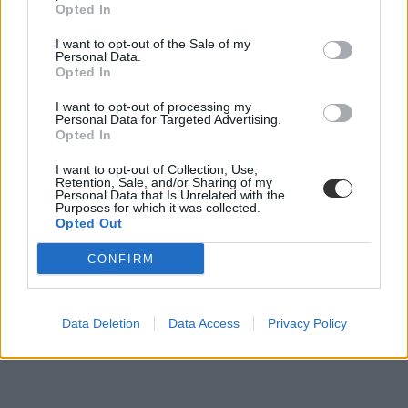
Opted In
I want to opt-out of the Sale of my
Personal Data.
Nemzeti Közszolgálati Egyetem
Opted In
pedagógusok továbbképzése
matekérettségi
I want to opt-out of processing my
matematika érettségi
Personal Data for Targeted Advertising.
Opted In
I want to opt-out of Collection, Use,
Retention, Sale, and/or Sharing of my
Personal Data that Is Unrelated with the
Purposes for which it was collected.
Opted Out
CONFIRM
Data Deletion
Data Access
Privacy Policy