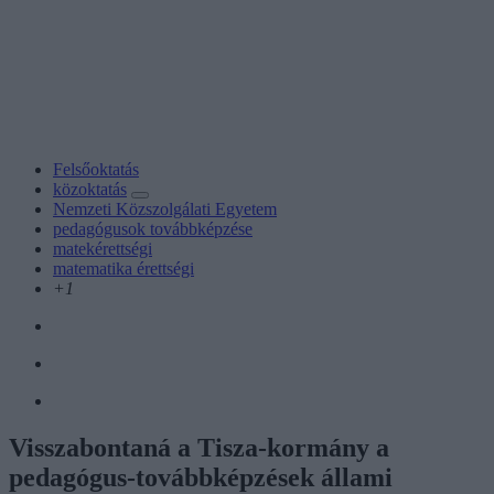
Felsőoktatás
közoktatás
Nemzeti Közszolgálati Egyetem
pedagógusok továbbképzése
matekérettségi
matematika érettségi
+1
Visszabontaná a Tisza-kormány a
pedagógus-továbbképzések állami