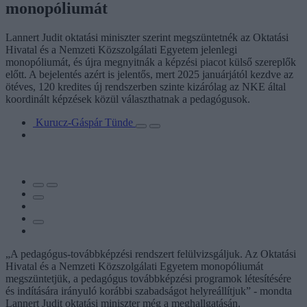
monopóliumát
Lannert Judit oktatási miniszter szerint megszüntetnék az Oktatási
Hivatal és a Nemzeti Közszolgálati Egyetem jelenlegi
monopóliumát, és újra megnyitnák a képzési piacot külső szereplők
előtt. A bejelentés azért is jelentős, mert 2025 januárjától kezdve az
ötéves, 120 kredites új rendszerben szinte kizárólag az NKE által
koordinált képzések közül választhatnak a pedagógusok.
Kurucz-Gáspár Tünde
„A pedagógus-továbbképzési rendszert felülvizsgáljuk. Az Oktatási
Hivatal és a Nemzeti Közszolgálati Egyetem monopóliumát
megszüntetjük, a pedagógus továbbképzési programok létesítésére
és indítására irányuló korábbi szabadságot helyreállítjuk” - mondta
Lannert Judit oktatási miniszter még a meghallgatásán.