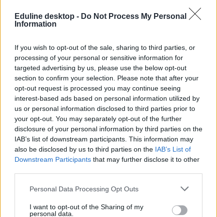
Eduline desktop -
Do Not Process My Personal
Vétójoga is lesz Lannert Juditnak: megjelent a
Information
rendelet a feladatairól és jogköreiről
If you wish to opt-out of the sale, sharing to third parties, or
Az oktatás szinte teljes területéért Lannert Judit felel majd a frissen
processing of your personal or sensitive information for
megjelent kormányrendelet alapján. A közneveléstől a
targeted advertising by us, please use the below opt-out
felsőoktatáson és a felnőttképzésen át rálátása lesz a szakképzésre,
valamint a gyermek- és ifjúságpolitikára is.
section to confirm your selection. Please note that after your
opt-out request is processed you may continue seeing
interest-based ads based on personal information utilized by
us or personal information disclosed to third parties prior to
your opt-out. You may separately opt-out of the further
disclosure of your personal information by third parties on the
IAB’s list of downstream participants. This information may
also be disclosed by us to third parties on the
IAB’s List of
Downstream Participants
that may further disclose it to other
third parties.
Personal Data Processing Opt Outs
I want to opt-out of the Sharing of my
personal data.