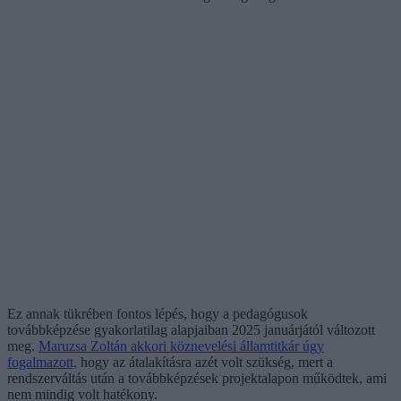
Ez annak tükrében fontos lépés, hogy a pedagógusok
továbbképzése gyakorlatilag alapjaiban 2025 januárjától változott
meg.
Maruzsa Zoltán akkori köznevelési államtitkár úgy
fogalmazott,
hogy az átalakításra azét volt szükség, mert a
rendszerváltás után a továbbképzések projektalapon működtek, ami
nem mindig volt hatékony.