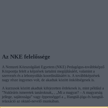
Az NKE felelőssége
A Nemzeti Közszolgálati Egyetem (NKE) Pedagógus-továbbképző
Központja felelt a képzések tartalmi megújításáért, valamint a
szervezés és a lebonyolítás koordinálásáért is. A továbbképzések
nagy része ingyenes volt, de akadtak között önköltségesek is.
A kurzusok között akadtak kifejezetten érdekesek is, mint például a
”Nukleáris ismeretek tanároknak„ , „Mi a magyar? – A magyarság
jellege, sajátossága” vagy éppenséggel a „ Hangtál-jóga és hangtál-
relaxáció az oktató-nevelő munkában.