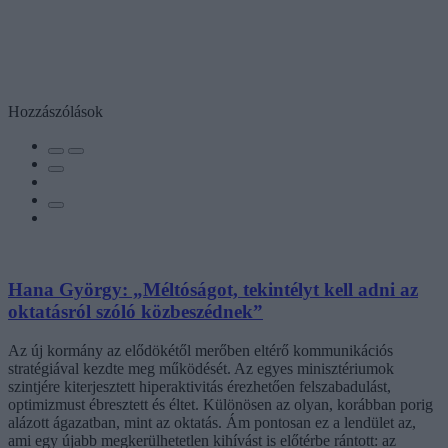
Hozzászólások
Hana György: „Méltóságot, tekintélyt kell adni az
oktatásról szóló közbeszédnek”
Az új kormány az elődökétől merőben eltérő kommunikációs
stratégiával kezdte meg működését. Az egyes minisztériumok
szintjére kiterjesztett hiperaktivitás érezhetően felszabadulást,
optimizmust ébresztett és éltet. Különösen az olyan, korábban porig
alázott ágazatban, mint az oktatás. Ám pontosan ez a lendület az,
ami egy újabb megkerülhetetlen kihívást is előtérbe rántott: az