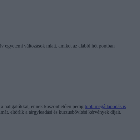
ív egyetemi változások miatt, amiket az alábbi hét pontban
ól a hallgatókkal, ennek köszönhetően pedig
több megállapodás is
amát, eltörlik a tárgyleadási és kurzusbővítési kérvények díjait.