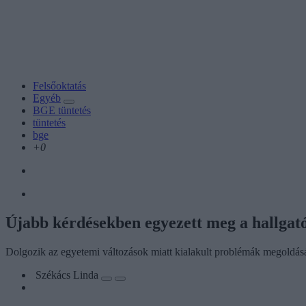
Felsőoktatás
Egyéb
BGE tüntetés
tüntetés
bge
+0
Újabb kérdésekben egyezett meg a hallga
Dolgozik az egyetemi változások miatt kialakult problémák megoldás
Székács Linda