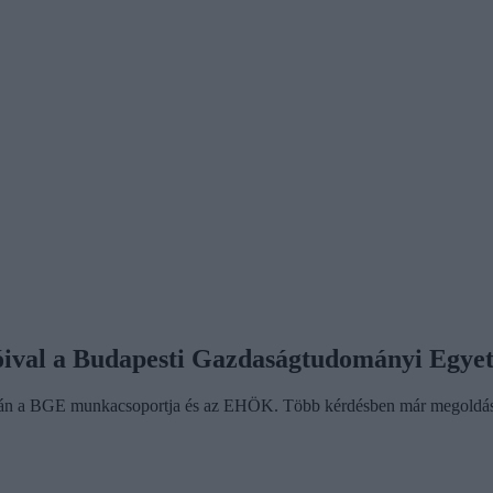
tóival a Budapesti Gazdaságtudományi Egye
án a BGE munkacsoportja és az EHÖK. Több kérdésben már megoldási ja