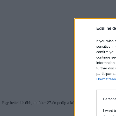
Eduline d
If you wish 
sensitive in
confirm you
continue se
information 
further disc
participants
Downstream 
Persona
Egy héttel később, október 27-én pedig a közösségi oldalán az egye
I want t