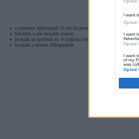
Opted 
I want t
Opted 
a szünetek időtartamát 15-ről 20 percre növeljék,
bővítsék a női mosdók számát,
I want 
Advertis
javítsák az épületek ki- és bejárási rendszerét,
Opted 
kizárják a termek túlfoglalását.
I want t
of my P
was col
Opted 