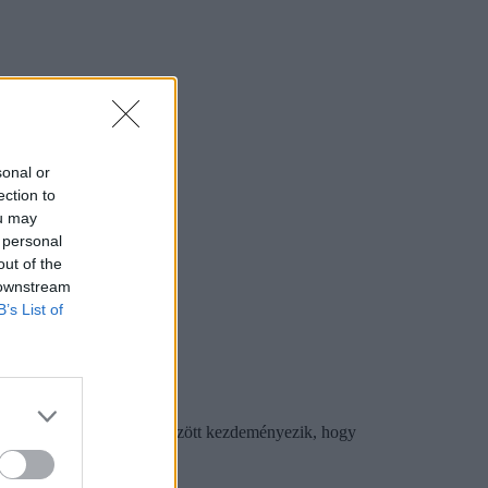
sonal or
ection to
ou may
 personal
out of the
 downstream
B’s List of
sra az EHÖK-kel. Többek között kezdeményezik, hogy