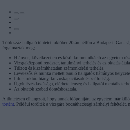
Több száz hallgató tüntetett október 20-án hétfőn a Budapesti Gadasá
fogalmaztak meg;
Hiányos, következetlen és késői kommunikáció az egyetem rész
Vizsgaközponti rendszer, tanulmányi terhelés és az oktatás átala
Túlzott és kiszámíthatatlan számonkérési terhelés.
Levelezős és munka mellett tanuló hallgatók hátrányos helyzete
Infrastruktúrahiány, kurzuskapacitások és zsúfoltság.
Ügyintézés lassúsága, elérhetetlenség és hallgatói mentális terhe
Az oktatók szabad döntéshozatala.
A tüntetésen elhangzott, hogy annak időpontjára az egyetem már külön
történt
. Például törölték a vizsgára bocsáthatósági zárthelyi feltételét,