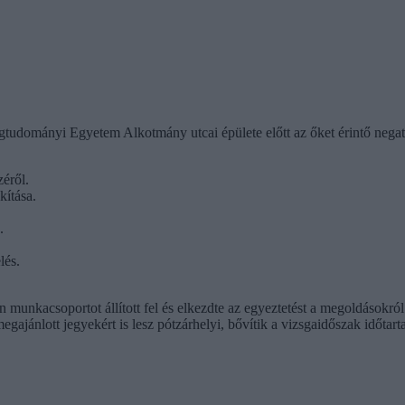
gtudományi Egyetem Alkotmány utcai épülete előtt az őket érintő negat
éről.
kítása.
.
lés.
 munkacsoportot állított fel és elkezdte az egyeztetést a megoldásokr
 megajánlott jegyekért is lesz pótzárhelyi, bővítik a vizsgaidőszak időtart