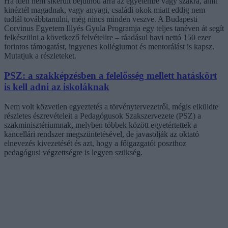
Ha idén nem sikerült bejutnod arra az egyetemre vagy szakra, amit
kinéztél magadnak, vagy anyagi, családi okok miatt eddig nem
tudtál továbbtanulni, még nincs minden veszve. A Budapesti
Corvinus Egyetem Illyés Gyula Programja egy teljes tanéven át segít
felkészülni a következő felvételire – ráadásul havi nettó 150 ezer
forintos támogatást, ingyenes kollégiumot és mentorálást is kapsz.
Mutatjuk a részleteket.
PSZ: a szakképzésben a felelősség mellett hatáskört
is kell adni az iskoláknak
Nem volt közvetlen egyeztetés a törvénytervezetről, mégis elküldte
részletes észrevételeit a Pedagógusok Szakszervezete (PSZ) a
szakminisztériumnak, melyben többek között egyetértettek a
kancellári rendszer megszüntetésével, de javasolják az oktató
elnevezés kivezetését és azt, hogy a főigazgatói poszthoz
pedagógusi végzettségre is legyen szükség.