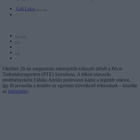
Gál Luca
Október 20-án megtartotta rektorjelölt-választó ülését a Pécsi
Tudományegyetem (PTE) Szenátusa. A titkos szavazás
eredményeként Fábián Adrián professzor kapta a legtöbb voksot,
így őt javasolja a testület az egyetem következő rektorának – közölte
az
intézmény
.