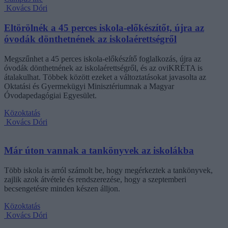
Kovács Dóri
Eltörölnék a 45 perces iskola-előkészítőt, újra az
óvodák dönthetnének az iskolaérettségről
Megszűnhet a 45 perces iskola-előkészítő foglalkozás, újra az
óvodák dönthetnének az iskolaérettségről, és az oviKRÉTA is
átalakulhat. Többek között ezeket a változtatásokat javasolta az
Oktatási és Gyermekügyi Minisztériumnak a Magyar
Óvodapedagógiai Egyesület.
Közoktatás
Kovács Dóri
Már úton vannak a tankönyvek az iskolákba
Több iskola is arról számolt be, hogy megérkeztek a tankönyvek,
zajlik azok átvétele és rendszerezése, hogy a szeptemberi
becsengetésre minden készen álljon.
Közoktatás
Kovács Dóri