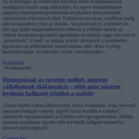
Az új kormány az elődökétől merőben eltérő kommunikációs
stratégiával kezdte meg működését. Az egyes minisztériumok
szintjére kiterjesztett hiperaktivitás érezhetően felszabadulást,
optimizmust ébresztett és éltet. Különösen az olyan, korábban porig
alázott ágazatban, mint az oktatás. Ám pontosan ez a lendület az,
ami egy újabb megkerülhetetlen kihívást is előtérbe rántott: az
érdemi társadalmi egyeztetés ígéretének beváltását, vagy más szóval
„kényszerét”. Ennek, az amúgy pozitív stressznek a kezeléséhez
igyekszem az alábbiakban szempontokat adni. Hana György
humánökológus, közoktatási vezető véleménycikke.
Közoktatás
Vendégszerző
Dolgoznának az egyetem mellett, mégsem
vállalhatnak diákmunkát – több mint százezer
levelezős hallgatót érinthet a szabály
„Szinte bárhol voltam állásinterjún, mikor megtudták, hogy levelező
tagozatos hallgató vagyok, egyből húzni kezdték a szájukat” –
számolt be tapasztalatairól az Eduline-nak egy egyetemista. Példája
azonban korántsem egyedi: több levelezős hallgató számolt be
hasonló nehézségekről.
Campus life