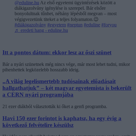
@eduline.hu
Az első egyetemi ügyintézések között a
diákigazolvány igénylése is szerepel. Bár elsőre
bonyolultnak tűnhet, néhány lépésből megvan – most
végigvezetünk titeket a teljes folyamaton.😉
#diákigazolvány
#egyetem
#neptun
#eduline
#foryou
♬ eredeti hang - eduline.hu
Itt a pontos dátum: ekkor lesz az őszi szünet
Bár a nyári szünetnek még nincs vége, már most lehet tudni, mikor
pihenhettek legközelebb hosszabb ideig.
„A világ legelismertebb tudósainak előadásait
hallgathatjuk” – két magyar egyetemista is bekerült
a CERN nyári programjába
21 ezer diákból választották ki őket a genfi programba.
Havi 150 ezer forintot is kaphatsz, ha egy évig a
következő felvételire készülsz