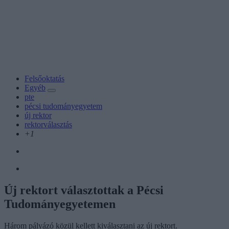
Felsőoktatás
Egyéb
pte
pécsi tudományegyetem
új rektor
rektorválasztás
+1
Új rektort választottak a Pécsi
Tudományegyetemen
Három pályázó közül kellett kiválasztani az új rektort.