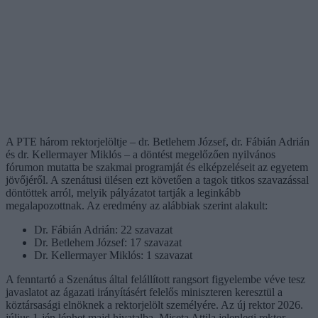
A PTE három rektorjelöltje – dr. Betlehem József, dr. Fábián Adrián
és dr. Kellermayer Miklós – a döntést megelőzően nyilvános
fórumon mutatta be szakmai programját és elképzeléseit az egyetem
jövőjéről. A szenátusi ülésen ezt követően a tagok titkos szavazással
döntöttek arról, melyik pályázatot tartják a leginkább
megalapozottnak. Az eredmény az alábbiak szerint alakult:
Dr. Fábián Adrián: 22 szavazat
Dr. Betlehem József: 17 szavazat
Dr. Kellermayer Miklós: 1 szavazat
A fenntartó a Szenátus által felállított rangsort figyelembe véve tesz
javaslatot az ágazati irányításért felelős miniszteren keresztül a
köztársasági elnöknek a rektorjelölt személyére. Az új rektor 2026.
július 1-jén léphet majd hivatalba, Miseta Attila jelenlegi rektor