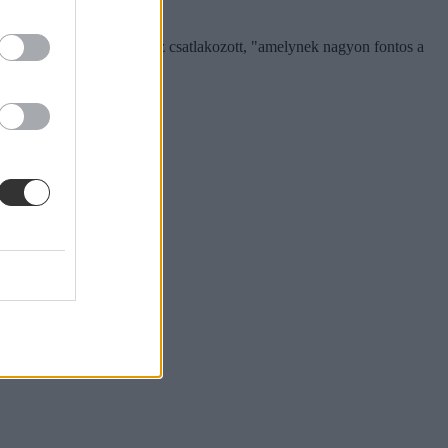
gy olyan kiváló közösséghez csatlakozott, "amelynek nagyon fontos a