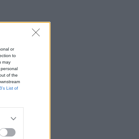
sonal or
ection to
ou may
 personal
out of the
 downstream
B’s List of