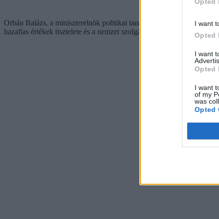
Opted 
Orbán Balázs, a miniszterelnök politikai tanácsadója a közösségi olda
I want t
hazafias értékek tisztelete és a nemzet szolgálata!"
Opted 
I want 
Advertis
Opted 
I want t
of my P
was col
Opted 