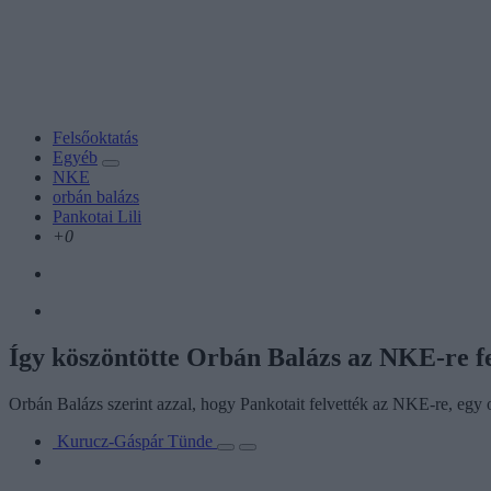
Felsőoktatás
Egyéb
NKE
orbán balázs
Pankotai Lili
+0
Így köszöntötte Orbán Balázs az NKE-re fe
Orbán Balázs szerint azzal, hogy Pankotait felvették az NKE-re, egy o
Kurucz-Gáspár Tünde