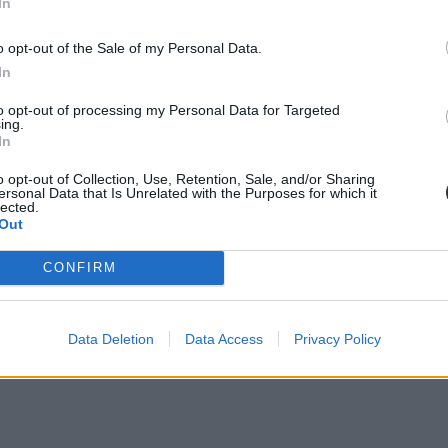
In
lán külön köszöntette a diáklányt, majd kitért arra is, hogy Pankotai e
o opt-out of the Sale of my Personal Data.
In
to opt-out of processing my Personal Data for Targeted
ing.
In
o opt-out of Collection, Use, Retention, Sale, and/or Sharing
ersonal Data that Is Unrelated with the Purposes for which it
lected.
Out
CONFIRM
Data Deletion
Data Access
Privacy Policy