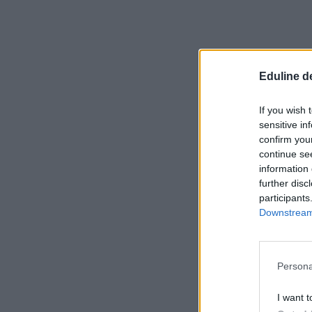
Eduline d
If you wish 
sensitive in
confirm you
continue se
information 
further disc
participants
Downstream 
Persona
I want t