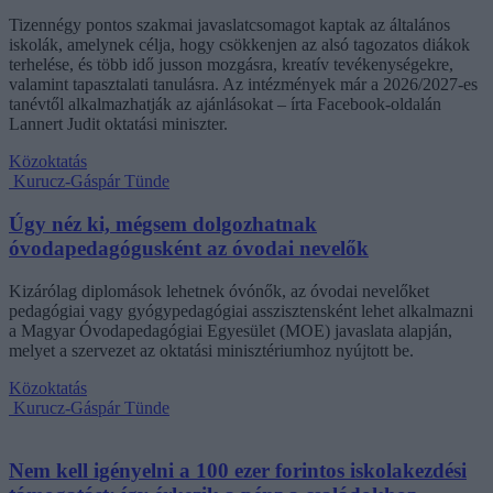
Tizennégy pontos szakmai javaslatcsomagot kaptak az általános
iskolák, amelynek célja, hogy csökkenjen az alsó tagozatos diákok
terhelése, és több idő jusson mozgásra, kreatív tevékenységekre,
valamint tapasztalati tanulásra. Az intézmények már a 2026/2027-es
tanévtől alkalmazhatják az ajánlásokat – írta Facebook-oldalán
Lannert Judit oktatási miniszter.
Közoktatás
Kurucz-Gáspár Tünde
Úgy néz ki, mégsem dolgozhatnak
óvodapedagógusként az óvodai nevelők
Kizárólag diplomások lehetnek óvónők, az óvodai nevelőket
pedagógiai vagy gyógypedagógiai asszisztensként lehet alkalmazni
a Magyar Óvodapedagógiai Egyesület (MOE) javaslata alapján,
melyet a szervezet az oktatási minisztériumhoz nyújtott be.
Közoktatás
Kurucz-Gáspár Tünde
Nem kell igényelni a 100 ezer forintos iskolakezdési