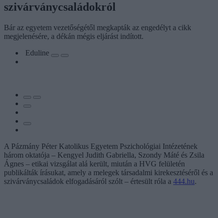
szivárványcsaládokról
Bár az egyetem vezetőségétől megkapták az engedélyt a cikk
megjelenésére, a dékán mégis eljárást indított.
Eduline
A Pázmány Péter Katolikus Egyetem Pszichológiai Intézetének
három oktatója – Kengyel Judith Gabriella, Szondy Máté és Zsila
Ágnes – etikai vizsgálat alá került, miután a HVG felületén
publikálták írásukat, amely a melegek társadalmi kirekesztéséről és a
szivárványcsaládok elfogadásáról szólt – értesült róla a
444.hu
.