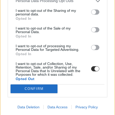
Personal Data Processing Opt Outs
dékán
Pázmány Péter Katolikus Egyetem
I want to opt-out of the Sharing of my
eljárás
personal data.
szivárvány
Opted In
I want to opt-out of the Sale of my
Personal Data.
Opted In
I want to opt-out of processing my
Personal Data for Targeted Advertising.
Opted In
I want to opt-out of Collection, Use,
Retention, Sale, and/or Sharing of my
Personal Data that Is Unrelated with the
Purposes for which it was collected.
Opted Out
CONFIRM
Data Deletion
Data Access
Privacy Policy