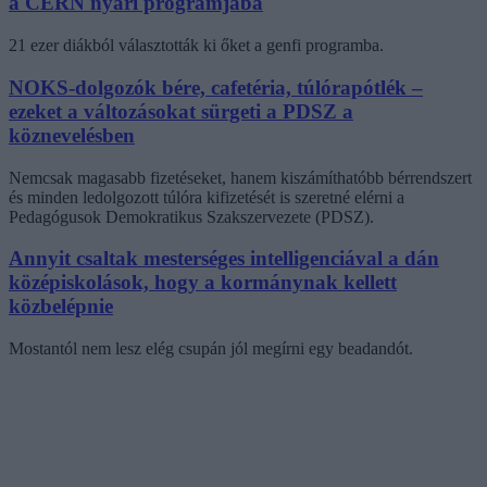
a CERN nyári programjába
21 ezer diákból választották ki őket a genfi programba.
NOKS-dolgozók bére, cafetéria, túlórapótlék –
ezeket a változásokat sürgeti a PDSZ a
köznevelésben
Nemcsak magasabb fizetéseket, hanem kiszámíthatóbb bérrendszert
és minden ledolgozott túlóra kifizetését is szeretné elérni a
Pedagógusok Demokratikus Szakszervezete (PDSZ).
Annyit csaltak mesterséges intelligenciával a dán
középiskolások, hogy a kormánynak kellett
közbelépnie
Mostantól nem lesz elég csupán jól megírni egy beadandót.