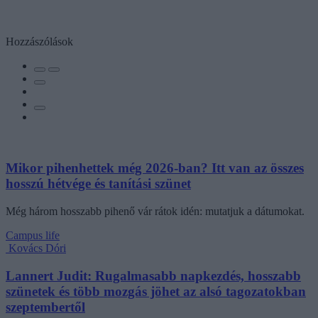
Hozzászólások
Mikor pihenhettek még 2026-ban? Itt van az összes
hosszú hétvége és tanítási szünet
Még három hosszabb pihenő vár rátok idén: mutatjuk a dátumokat.
Campus life
Kovács Dóri
Lannert Judit: Rugalmasabb napkezdés, hosszabb
szünetek és több mozgás jöhet az alsó tagozatokban
szeptembertől