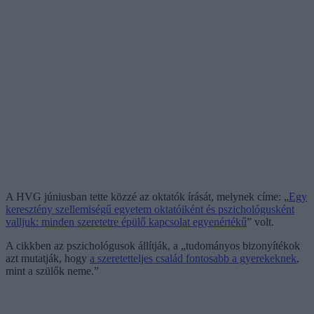
A HVG júniusban tette közzé az oktatók írását, melynek címe: „
Egy
keresztény szellemiségű egyetem oktatóiként és pszichológusként
valljuk: minden szeretetre épülő kapcsolat egyenértékű
” volt.
A cikkben az pszichológusok állítják, a „tudományos bizonyítékok
azt mutatják, hogy
a szeretetteljes család fontosabb a gyerekeknek
,
mint a szülők neme.”