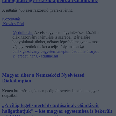
támogatást: így érkezik a pénz a családokhoz
A juttatás 400 ezer rászoruló gyereket érint.
Közoktatás
Kovács Dóri
@eduline.hu
Az első egyetemi ügyintézések között a
diákigazolvány igénylése is szerepel. Bár elsőre
bonyolultnak tűnhet, néhány lépésből megvan – most
végigvezetünk titeket a teljes folyamaton.😉
#diákigazolvány
#egyetem
#neptun
#eduline
#foryou
♬ eredeti hang - eduline.hu
Magyar siker a Nemzetközi Nyelvészeti
Diákolimpián
Ketten bronzérmet, ketten pedig dicséretet kaptak a magyar
csapatból.
„A világ legelismertebb tudósainak előadásait
hallgathatjuk” – két magyar egyetemista is bekerült