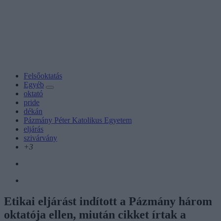
Felsőoktatás
Egyéb
oktató
pride
dékán
Pázmány Péter Katolikus Egyetem
eljárás
szivárvány
+3
Etikai eljárást indított a Pázmány három
oktatója ellen, miután cikket írtak a