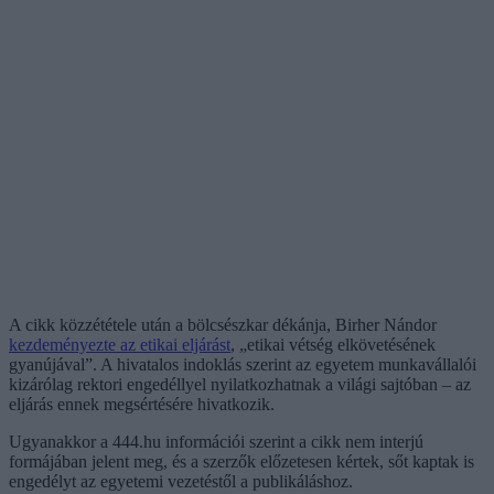
A cikk közzététele után a bölcsészkar dékánja, Birher Nándor
kezdeményezte az etikai eljárást
, „etikai vétség elkövetésének
gyanújával”. A hivatalos indoklás szerint az egyetem munkavállalói
kizárólag rektori engedéllyel nyilatkozhatnak a világi sajtóban – az
eljárás ennek megsértésére hivatkozik.
Ugyanakkor a 444.hu információi szerint a cikk nem interjú
formájában jelent meg, és a szerzők előzetesen kértek, sőt kaptak is
engedélyt az egyetemi vezetéstől a publikáláshoz.