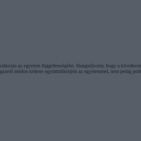
eavatkozás az egyetem függetlenségébe. Hangsúlyozta, hogy a következ
jogszerű módon kellene együttműködjön az egyetemmel, nem pedig politik