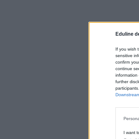
Eduline d
If you wish 
sensitive in
confirm you
continue se
information 
further disc
participants
Downstream 
Persona
I want t