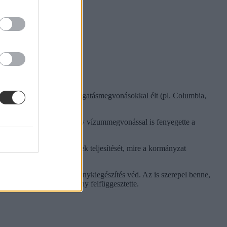
 esetében is hasonló támogatásmegvonásokkal élt (pl. Columbia,
tételeit. Emellett a kormány vízummegvonással is fenyegette a
 megtagadta a követelések teljesítését, mire a kormányzat
ellett leállítania.
k, amelyet az első alkotmánykiegészítés véd. Az is szerepel benne,
ynek támogatását a kormány felfüggesztette.