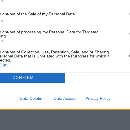
In
o opt-out of the Sale of my Personal Data.
In
to opt-out of processing my Personal Data for Targeted
ing.
In
o opt-out of Collection, Use, Retention, Sale, and/or Sharing
lja befolyásolni az
akadémiai döntéseket Harvardon
, és más egyetemek
ersonal Data that Is Unrelated with the Purposes for which it
lected.
Out
m alapjog, hanem kiváltság”, és a Harvard nem teljesíti a támogatás fel
alkoztunk.)
CONFIRM
Közegészségügyi Iskoláját. Mivel az egyetem április 14-én hivatalosan
tt tuberkulózissal, ALS-szel és sugárfertőzéssel kapcsolatos kutatásait k
Data Deletion
Data Access
Privacy Policy
úlyozva, hogy az osztályterem egy olyan hely, ahol az ötletek születne
ális kapcsolatuk nincs azzal az orvosi és tudományos kutatással, amel