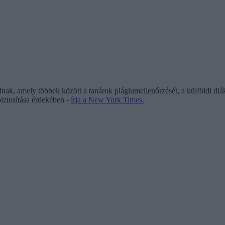
k, amely többek között a tanárok plágiumellenőrzését, a külföldi diáko
biztosítása érdekében -
írja a New York Times.