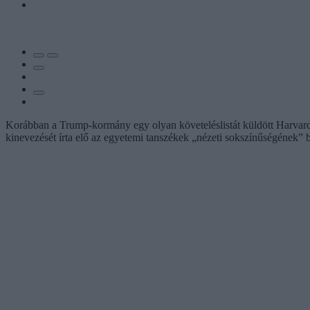
Korábban a Trump-kormány egy olyan követeléslistát küldött Harvardna
kinevezését írta elő az egyetemi tanszékek „nézeti sokszínűségének” 