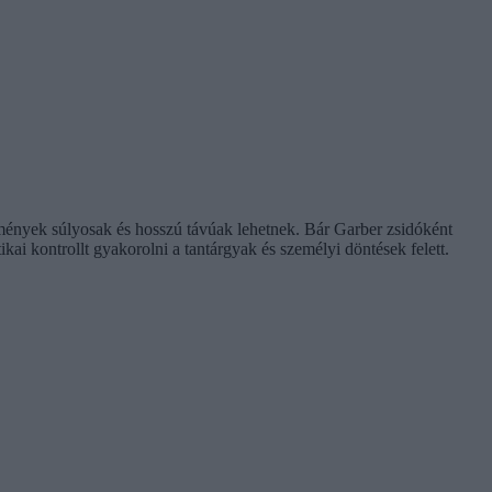
mények súlyosak és hosszú távúak lehetnek. Bár Garber zsidóként
ai kontrollt gyakorolni a tantárgyak és személyi döntések felett.