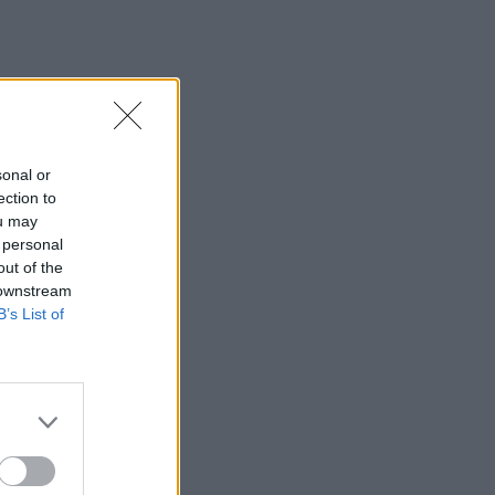
sonal or
ection to
ou may
 personal
out of the
 downstream
B’s List of