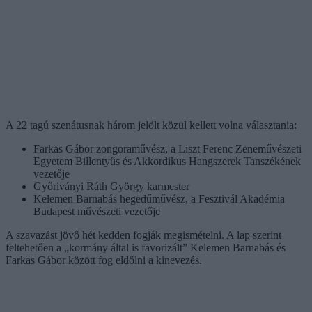
A 22 tagú szenátusnak három jelölt közül kellett volna választania:
Farkas Gábor zongoraművész, a Liszt Ferenc Zeneművészeti
Egyetem Billentyűs és Akkordikus Hangszerek Tanszékének
vezetője
Győriványi Ráth György karmester
Kelemen Barnabás hegedűművész, a Fesztivál Akadémia
Budapest művészeti vezetője
A szavazást jövő hét kedden fogják megismételni. A lap szerint
feltehetően a „kormány által is favorizált” Kelemen Barnabás és
Farkas Gábor között fog eldőlni a kinevezés.