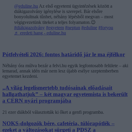
@eduline.hu
Az első egyetemi ügyintézések között a
diákigazolvány igénylése is szerepel. Bár elsőre
bonyolultnak tűnhet, néhány lépésből megvan – most
végigvezetünk titeket a teljes folyamaton.😉
#diákigazolvány
#egyetem
#neptun
#eduline
#foryou
♬ eredeti hang - eduline.hu
Pótfelvételi 2026: fontos határidő jár le ma éjfélkor
Néhány óra múlva bezár a felvi.hu egyik legfontosabb felülete – aki
lemarad, annak idén már nem lesz újabb esélye szeptemberben
egyetemet kezdeni.
„A világ legelismertebb tudósainak előadásait
hallgathatjuk” – két magyar egyetemista is bekerült
a CERN nyári programjába
21 ezer diákból választották ki őket a genfi programba.
NOKS-dolgozók bére, cafetéria, túlórapótlék –
ezeket a változásokat sürgeti a PDSZ a