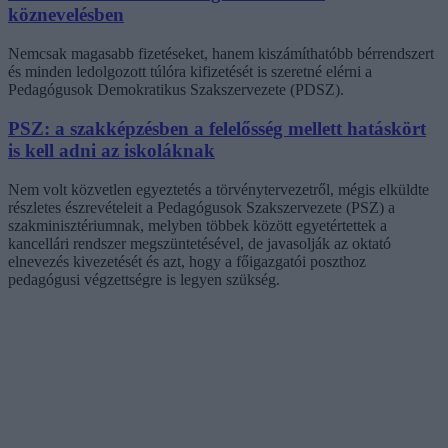
köznevelésben
Nemcsak magasabb fizetéseket, hanem kiszámíthatóbb bérrendszert
és minden ledolgozott túlóra kifizetését is szeretné elérni a
Pedagógusok Demokratikus Szakszervezete (PDSZ).
PSZ: a szakképzésben a felelősség mellett hatáskört
is kell adni az iskoláknak
Nem volt közvetlen egyeztetés a törvénytervezetről, mégis elküldte
részletes észrevételeit a Pedagógusok Szakszervezete (PSZ) a
szakminisztériumnak, melyben többek között egyetértettek a
kancellári rendszer megszüntetésével, de javasolják az oktató
elnevezés kivezetését és azt, hogy a főigazgatói poszthoz
pedagógusi végzettségre is legyen szükség.