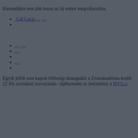
Harmadjára sem jött össze az új rektor megválasztása.
Gál Luca
Egyik jelölt sem kapott többségi támogatást a Zeneakadémia keddi
22 fős szenátusi szavazásán– tájékoztatta az intézmény a
HVG-t
.