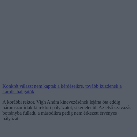
Konkrét választ nem kaptak a kérdéseikre, tovább küzdenek a
károlis hallgatók
A korábbi rektor, Vigh Andra kinevezésének lejárta óta eddig
háromszor írtak ki rektori pályázatot, sikertelenül. Az első szavazás
botrányba fulladt, a másodikra pedig nem érkezett érvényes
pályázat.