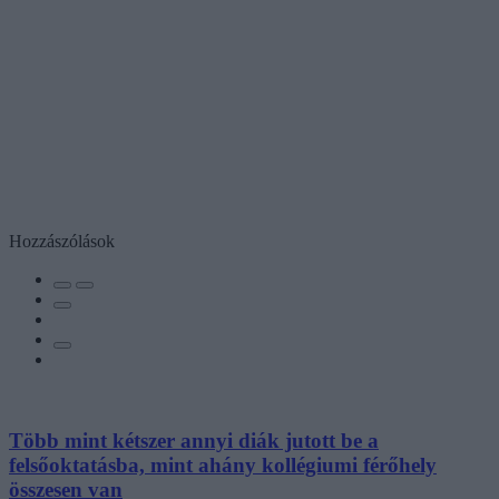
Hozzászólások
Több mint kétszer annyi diák jutott be a
felsőoktatásba, mint ahány kollégiumi férőhely
összesen van