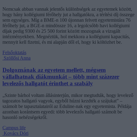
Nemcsak abban vannak jelentős különbségek az egyetemek között,
hogy hány kollégiumi férőhely jut a hallgatókra, a térítési díj összege
sem egységes. Míg a BME-n 100 újonnan felvett egyetemistára 76
férőhely jut, a BGE-n mindössze 16, a legolcsóbb havi kollégiumi
díjak pedig 9300 és 25 500 forint között mozognak a vizsgált
intézményekben. Megnéztük, hol mekkora a kollégiumi kapacitás,
mennyit kell fizetni, és mi alapján dől el, hogy ki költözhet be.
Felsőoktatás
Szöllősi Anna
Dolgoznának az egyetem mellett, mégsem
vállalhatnak diákmunkát – több mint százezer
levelezős hallgatót érinthet a szabály
„Szinte bárhol voltam állásinterjún, mikor megtudták, hogy levelező
tagozatos hallgató vagyok, egyből húzni kezdték a szájukat” –
számolt be tapasztalatairól az Eduline-nak egy egyetemista. Példája
azonban korántsem egyedi: több levelezős hallgató számolt be
hasonló nehézségekről.
Campus life
Kovács Dóri