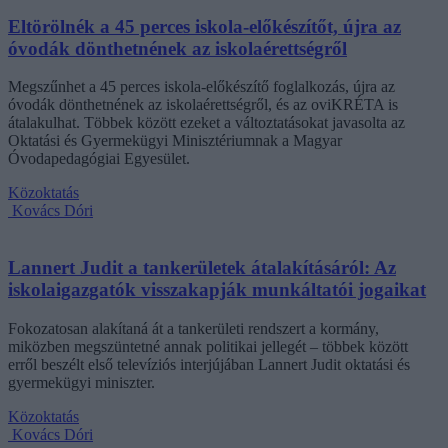
Eltörölnék a 45 perces iskola-előkészítőt, újra az
óvodák dönthetnének az iskolaérettségről
Megszűnhet a 45 perces iskola-előkészítő foglalkozás, újra az
óvodák dönthetnének az iskolaérettségről, és az oviKRÉTA is
átalakulhat. Többek között ezeket a változtatásokat javasolta az
Oktatási és Gyermekügyi Minisztériumnak a Magyar
Óvodapedagógiai Egyesület.
Közoktatás
Kovács Dóri
Lannert Judit a tankerületek átalakításáról: Az
iskolaigazgatók visszakapják munkáltatói jogaikat
Fokozatosan alakítaná át a tankerületi rendszert a kormány,
miközben megszüntetné annak politikai jellegét – többek között
erről beszélt első televíziós interjújában Lannert Judit oktatási és
gyermekügyi miniszter.
Közoktatás
Kovács Dóri