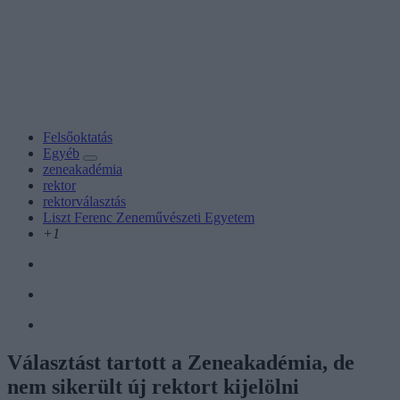
Felsőoktatás
Egyéb
zeneakadémia
rektor
rektorválasztás
Liszt Ferenc Zeneművészeti Egyetem
+1
Választást tartott a Zeneakadémia, de
nem sikerült új rektort kijelölni