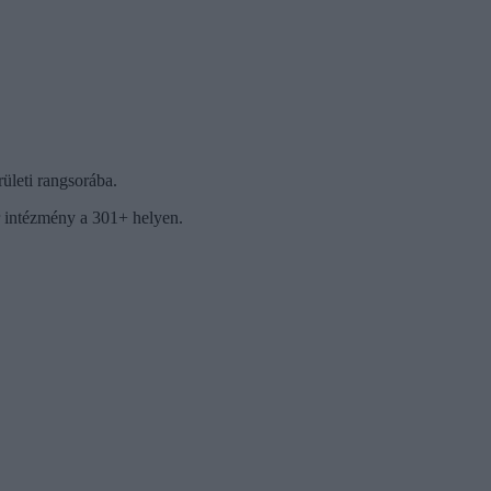
leti rangsorába.
r intézmény a 301+ helyen.