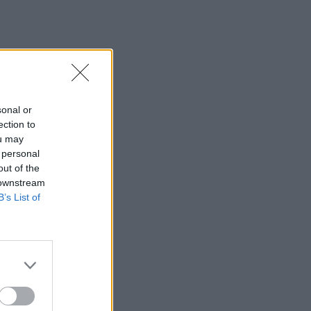
sonal or
ection to
ou may
 personal
out of the
 downstream
B’s List of