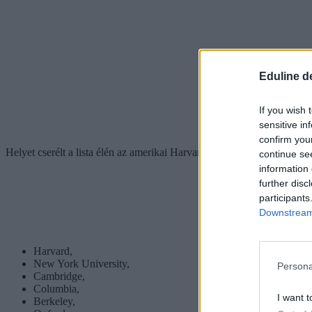
Eduline d
If you wish 
sensitive in
confirm you
Helyet cserélt a lista élén az amerikai Harvard és Stanford. 2025-ben a
continue se
information 
further disc
participants
Downstream 
Harvard,
New York University,
Persona
Cambridge,
Columbia,
I want t
Berkeley,