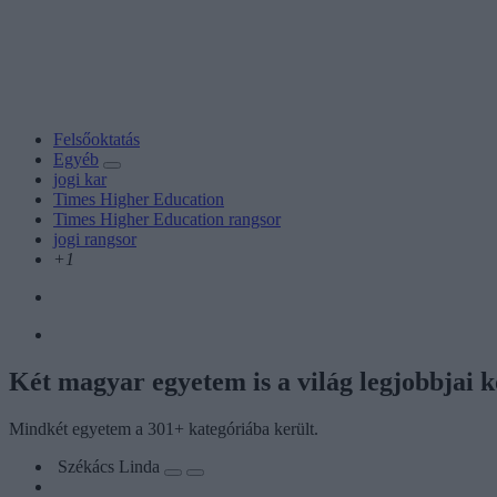
Felsőoktatás
Egyéb
jogi kar
Times Higher Education
Times Higher Education rangsor
jogi rangsor
+1
Két magyar egyetem is a világ legjobbjai 
Mindkét egyetem a 301+ kategóriába került.
Székács Linda