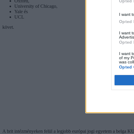
Oxford,
Opted 
University of Chicago,
Yale és
I want t
UCL
Opted 
követ.
I want 
Advertis
Opted 
I want t
of my P
was col
Opted 
A brit intézményeken felül a legjobb európai jogi egyetem a belga KU 