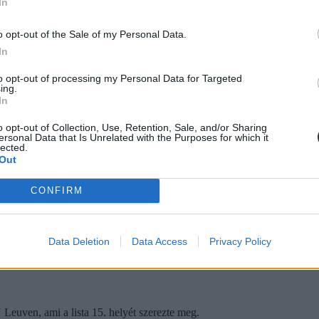
In
o opt-out of the Sale of my Personal Data.
In
to opt-out of processing my Personal Data for Targeted
ing.
In
o opt-out of Collection, Use, Retention, Sale, and/or Sharing
ersonal Data that Is Unrelated with the Purposes for which it
lected.
Out
CONFIRM
Data Deletion
Data Access
Privacy Policy
Leuven, ami a lista 15. helyét szerezte meg.