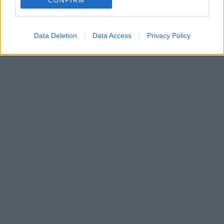
CONFIRM
Fudan Egyetem
diákváros
kormányinfó
Data Deletion
Data Access
Privacy Policy