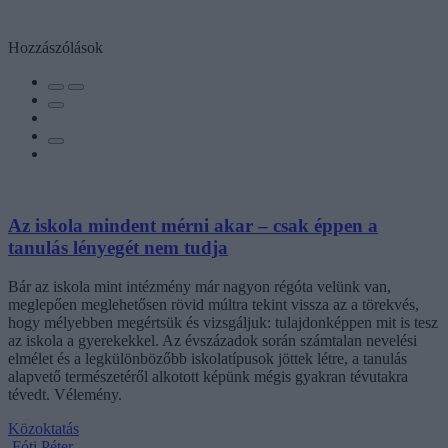
Hozzászólások
Az iskola mindent mérni akar – csak éppen a
tanulás lényegét nem tudja
Bár az iskola mint intézmény már nagyon régóta velünk van,
meglepően meglehetősen rövid múltra tekint vissza az a törekvés,
hogy mélyebben megértsük és vizsgáljuk: tulajdonképpen mit is tesz
az iskola a gyerekekkel. Az évszázadok során számtalan nevelési
elmélet és a legkülönbözőbb iskolatípusok jöttek létre, a tanulás
alapvető természetéről alkotott képünk mégis gyakran tévutakra
tévedt. Vélemény.
Közoktatás
Fóti Péter