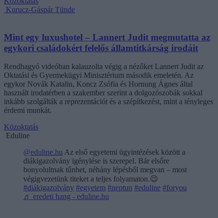
Közoktatás
Kurucz-Gáspár Tünde
Mint egy luxushotel – Lannert Judit megmutatta az
egykori családokért felelős államtitkárság irodáit
Rendhagyó videóban kalauzolta végig a nézőket Lannert Judit az
Oktatási és Gyermekügyi Minisztérium második emeletén. Az
egykor Novák Katalin, Koncz Zsófia és Hornung Ágnes által
használt irodatérben a szakember szerint a dolgozószobák sokkal
inkább szolgálták a reprezentációt és a szépítkezést, mint a tényleges
érdemi munkát.
Közoktatás
Eduline
@eduline.hu
Az első egyetemi ügyintézések között a
diákigazolvány igénylése is szerepel. Bár elsőre
bonyolultnak tűnhet, néhány lépésből megvan – most
végigvezetünk titeket a teljes folyamaton.😉
#diákigazolvány
#egyetem
#neptun
#eduline
#foryou
♬ eredeti hang - eduline.hu