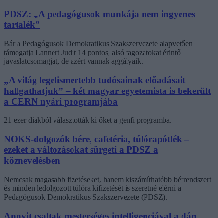
PDSZ: „A pedagógusok munkája nem ingyenes
tartalék”
Bár a Pedagógusok Demokratikus Szakszervezete alapvetően
támogatja Lannert Judit 14 pontos, alsó tagozatokat érintő
javaslatcsomagját, de azért vannak aggályaik.
„A világ legelismertebb tudósainak előadásait
hallgathatjuk” – két magyar egyetemista is bekerült
a CERN nyári programjába
21 ezer diákból választották ki őket a genfi programba.
NOKS-dolgozók bére, cafetéria, túlórapótlék –
ezeket a változásokat sürgeti a PDSZ a
köznevelésben
Nemcsak magasabb fizetéseket, hanem kiszámíthatóbb bérrendszert
és minden ledolgozott túlóra kifizetését is szeretné elérni a
Pedagógusok Demokratikus Szakszervezete (PDSZ).
Annyit csaltak mesterséges intelligenciával a dán