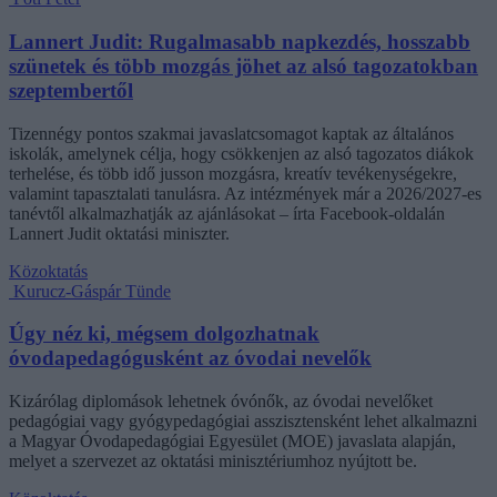
Lannert Judit: Rugalmasabb napkezdés, hosszabb
szünetek és több mozgás jöhet az alsó tagozatokban
szeptembertől
Tizennégy pontos szakmai javaslatcsomagot kaptak az általános
iskolák, amelynek célja, hogy csökkenjen az alsó tagozatos diákok
terhelése, és több idő jusson mozgásra, kreatív tevékenységekre,
valamint tapasztalati tanulásra. Az intézmények már a 2026/2027-es
tanévtől alkalmazhatják az ajánlásokat – írta Facebook-oldalán
Lannert Judit oktatási miniszter.
Közoktatás
Kurucz-Gáspár Tünde
Úgy néz ki, mégsem dolgozhatnak
óvodapedagógusként az óvodai nevelők
Kizárólag diplomások lehetnek óvónők, az óvodai nevelőket
pedagógiai vagy gyógypedagógiai asszisztensként lehet alkalmazni
a Magyar Óvodapedagógiai Egyesület (MOE) javaslata alapján,
melyet a szervezet az oktatási minisztériumhoz nyújtott be.