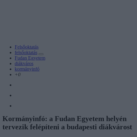
Felsőoktatás
felsőoktatás
Fudan Egyetem
diákváros
kormányinfó
+0
Kormányinfó: a Fudan Egyetem helyén
tervezik felépíteni a budapesti diákvárost