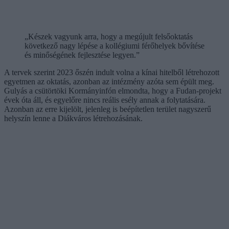
„Készek vagyunk arra, hogy a megújult felsőoktatás
következő nagy lépése a kollégiumi férőhelyek bővítése
és minőségének fejlesztése legyen.”
A tervek szerint 2023 őszén indult volna a kínai hitelből létrehozott
egyetmen az oktatás, azonban az intézmény azóta sem épült meg.
Gulyás a csütörtöki Kormányinfón elmondta, hogy a Fudan-projekt
évek óta áll, és egyelőre nincs reális esély annak a folytatására.
Azonban az erre kijelölt, jelenleg is beépítetlen terület nagyszerű
helyszín lenne a Diákváros létrehozásának.