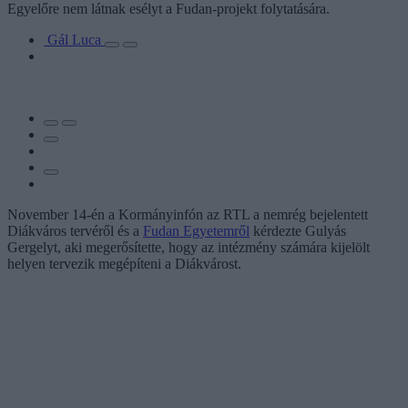
Egyelőre nem látnak esélyt a Fudan-projekt folytatására.
Gál Luca
November 14-én a Kormányinfón az RTL a nemrég bejelentett
Diákváros tervéről és a
Fudan Egyetemről
kérdezte Gulyás
Gergelyt, aki megerősítette, hogy az intézmény számára kijelölt
helyen tervezik megépíteni a Diákvárost.