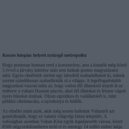
Koszos húspiac helyett nyüzsgő metropolisz
Hogy pontosan honnan ered a koronavírus, arra a kutatók még közel
5 évvel a járvány kitörése után sem tudnak pontos magyarázatot
adni. Egyes elméletek szerint egy laborból szabadulhatott ki, mások
szerint szándékosan szabadították rá a világra. A legelfogadottabb
magyarázat viszont talán az, hogy vadon élő állatokról terjedt át az
emberre a vuhani Huanan piacon, ahol élő állatokat és frissen vágott
nyers húsokat árulnak. Olyan egzotikus és vadállatokét is, mint
például cibetmacska, a nyestkutya és hüllők.
Az elmélet miatt azok, akik még sosem hallottak Vuhanról azt
gondolhatják, hogy ez valami világvégi falusi település. A
valóságban azonban Vuhan Kína egyik legnépesebb városa, közel
8500 négyzetkilométeren terül el és mintegy 14 millió ember lakja.