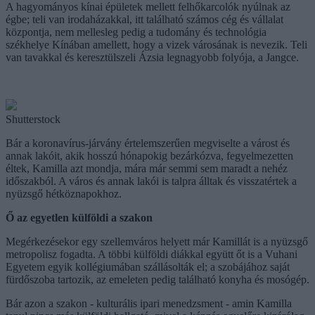
A hagyományos kínai épületek mellett felhőkarcolók nyúlnak az
égbe; teli van irodaházakkal, itt található számos cég és vállalat
központja, nem mellesleg pedig a tudomány és technológia
székhelye Kínában amellett, hogy a vizek városának is nevezik. Teli
van tavakkal és keresztülszeli Ázsia legnagyobb folyója, a Jangce.
Shutterstock
Bár a koronavírus-járvány értelemszerűen megviselte a várost és
annak lakóit, akik hosszú hónapokig bezárkózva, fegyelmezetten
éltek, Kamilla azt mondja, mára már semmi sem maradt a nehéz
időszakból. A város és annak lakói is talpra álltak és visszatértek a
nyüzsgő hétköznapokhoz.
Ő az egyetlen külföldi a szakon
Megérkezésekor egy szellemváros helyett már Kamillát is a nyüzsgő
metropolisz fogadta. A többi külföldi diákkal együtt őt is a Vuhani
Egyetem egyik kollégiumában szállásolták el; a szobájához saját
fürdőszoba tartozik, az emeleten pedig található konyha és mosógép.
Bár azon a szakon - kulturális ipari menedzsment - amin Kamilla