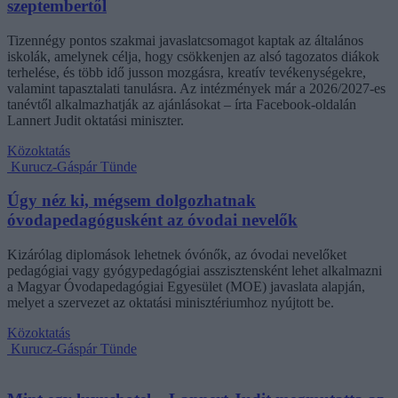
szeptembertől
Tizennégy pontos szakmai javaslatcsomagot kaptak az általános
iskolák, amelynek célja, hogy csökkenjen az alsó tagozatos diákok
terhelése, és több idő jusson mozgásra, kreatív tevékenységekre,
valamint tapasztalati tanulásra. Az intézmények már a 2026/2027-es
tanévtől alkalmazhatják az ajánlásokat – írta Facebook-oldalán
Lannert Judit oktatási miniszter.
Közoktatás
Kurucz-Gáspár Tünde
Úgy néz ki, mégsem dolgozhatnak
óvodapedagógusként az óvodai nevelők
Kizárólag diplomások lehetnek óvónők, az óvodai nevelőket
pedagógiai vagy gyógypedagógiai asszisztensként lehet alkalmazni
a Magyar Óvodapedagógiai Egyesület (MOE) javaslata alapján,
melyet a szervezet az oktatási minisztériumhoz nyújtott be.
Közoktatás
Kurucz-Gáspár Tünde