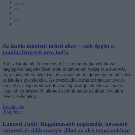
Az iskola mindent mérni akar – csak éppen a
tanulás lényegét nem tudja
Bár az iskola mint intézmény már nagyon régóta velünk van,
meglepően meglehetősen rövid múltra tekint vissza az a törekvés,
hogy mélyebben megértsük és vizsgáljuk: tulajdonképpen mit is tesz
az iskola a gyerekekkel. Az évszázadok során számtalan nevelési
elmélet és a legkülönbözőbb iskolatípusok jöttek létre, a tanulás
alapvető természetéről alkotott képünk mégis gyakran tévutakra
tévedt. Vélemény.
Közoktatás
Fóti Péter
Lannert Judit: Rugalmasabb napkezdés, hosszabb
szünetek és több mozgás jöhet az alsó tagozatokban