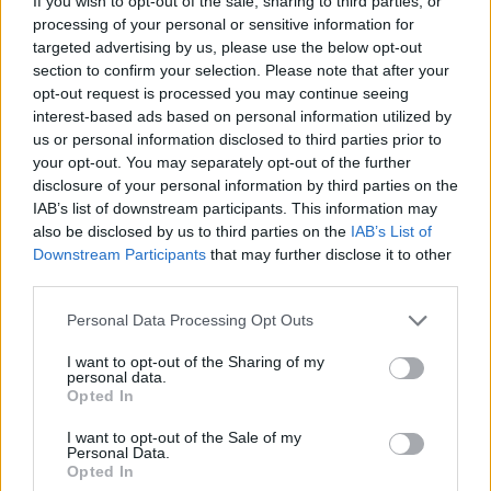
If you wish to opt-out of the sale, sharing to third parties, or
Spanyolország, Olaszország) hasonlóan itt is szieszta "szakítja
processing of your personal or sensitive information for
meg"; déltől kettőig a vendéglátóhelyek kivételével minden bezár, az
emberek pedig - az egyetemistákat is beleértve - elvonulnak pihenni.
targeted advertising by us, please use the below opt-out
section to confirm your selection. Please note that after your
TikTokon osztja meg az élményeit
opt-out request is processed you may continue seeing
interest-based ads based on personal information utilized by
Bár a nemzetközi médiumok nem elérhetőek Kínában, Kamilla azt
us or personal information disclosed to third parties prior to
mondja; az emberek többsége VPN-nel rácsatlakozik a világhálóra.
Ezen keresztül éri el ő is a közösségi oldalait, többek között például
your opt-out. You may separately opt-out of the further
a TikTokot is, ahol minivideók formátumában dokumentálja az
disclosure of your personal information by third parties on the
élményeit és készít videókat a kínai szokásokról, ételekről, vagy
IAB’s list of downstream participants. This information may
éppen arról, ahogy magyar szokásokat ismertet meg a kínai
also be disclosed by us to third parties on the
IAB’s List of
barátaival.
Downstream Participants
that may further disclose it to other
Azt mondja, ezzel részben az a célja, hogy az emberek olyannak
third parties.
lássák az országot, amilyen valójában, ne pedig egy a média által
kialakított kép alapján ítéljék meg.
Personal Data Processing Opt Outs
Szabadidejében a videózáson kívül egyébként a magyar egyetemista
I want to opt-out of the Sharing of my
szívesen utazik is az óriási országban, néha azonban egyelőre még
personal data.
bátortalan, hiszen Kína déli és északi része között olyan nyelvi
Opted In
különbségek vannak, amik miatt még az anyanyelvi beszélők sem
értik meg egymást. Ezt viszont igyekszik leküzdeni és minél több
I want to opt-out of the Sale of my
helyre ellátogatni.
Personal Data.
Opted In