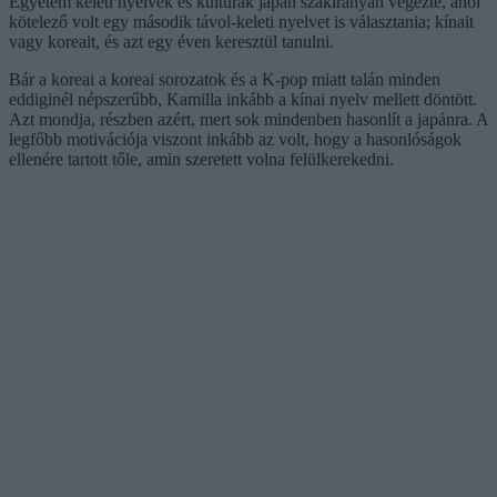
Egyetem keleti nyelvek és kultúrák japán szakirányán végezte, ahol
kötelező volt egy második távol-keleti nyelvet is választania; kínait
vagy koreait, és azt egy éven keresztül tanulni.
Bár a koreai a koreai sorozatok és a K-pop miatt talán minden
eddiginél népszerűbb, Kamilla inkább a kínai nyelv mellett döntött.
Azt mondja, részben azért, mert sok mindenben hasonlít a japánra. A
legfőbb motivációja viszont inkább az volt, hogy a hasonlóságok
ellenére tartott tőle, amin szeretett volna felülkerekedni.