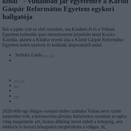
kínai" - Vuhanban jár egyetemre a Károli
Gáspár Református Egyetem egykori
hallgatója
Bár a japán volt az első szerelme, ma Kínában él és a Vuhani
Egyetem kulturális ipari menedzsment képzésén tanul Kozics
Kamilla, akinek a Kínába vezető útja a Károli Gáspár Református
Egyetem keleti nyelvek és kultúrák alapszakáról indul.
Székács Linda
2020 előtt egy átlagos európai ember számára Vuhan neve szinte
ismeretlen volt, a koronavírus-járvány kitörésekor azonban az egész
világ megismerte azt, hiszen állítólag innen indult a betegség, ami
többször is hosszú hónapokra megbénította a világot. Itt,