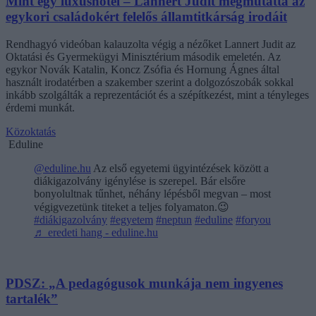
Mint egy luxushotel – Lannert Judit megmutatta az
egykori családokért felelős államtitkárság irodáit
Rendhagyó videóban kalauzolta végig a nézőket Lannert Judit az
Oktatási és Gyermekügyi Minisztérium második emeletén. Az
egykor Novák Katalin, Koncz Zsófia és Hornung Ágnes által
használt irodatérben a szakember szerint a dolgozószobák sokkal
inkább szolgálták a reprezentációt és a szépítkezést, mint a tényleges
érdemi munkát.
Közoktatás
Eduline
@eduline.hu
Az első egyetemi ügyintézések között a
diákigazolvány igénylése is szerepel. Bár elsőre
bonyolultnak tűnhet, néhány lépésből megvan – most
végigvezetünk titeket a teljes folyamaton.😉
#diákigazolvány
#egyetem
#neptun
#eduline
#foryou
♬ eredeti hang - eduline.hu
PDSZ: „A pedagógusok munkája nem ingyenes
tartalék”