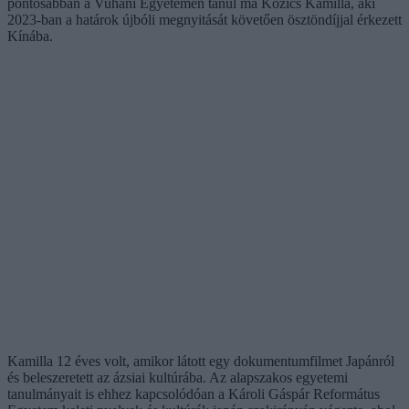
pontosabban a Vuhani Egyetemen tanul ma Kozics Kamilla, aki
2023-ban a határok újbóli megnyitását követően ösztöndíjjal érkezett
Kínába.
Kamilla 12 éves volt, amikor látott egy dokumentumfilmet Japánról
és beleszeretett az ázsiai kultúrába. Az alapszakos egyetemi
tanulmányait is ehhez kapcsolódóan a Károli Gáspár Református