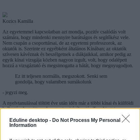
Kozics Kamilla
Az egyetemmel kapcsolatban azt mondja, pozitív csalódás volt
számára, hogy mindenki mennyire barátságos és segítőkész vele.
Nem csupán a csoporttársai, de az egyetemi professzorok, az
oktatók is. Szerinte ez egyébként általános Kínában; az oktatók
szívesen kávéznak és beszélgetnek a diákjaikkal, amikor pedig az
egyik kínai vizsgája közben nagyon izgult, volt, hogy odalépett
hozzá a vizsgáztató és megsimogatta a hátát, hogy megnyugodjon.
Ez itt teljesen normális, megszokott. Senki sem
gondolja, hogy valamiben sumákolunk
- jegyzi meg.
A nyelvtanulással töltött éve után idén már a többi kínai és külföldi
hallgatóval együtt rendes egyetemi órákra jár. Tanul jogot,
gazdaságot és politológiát is, de beletartozik a tanrendjébe a kínai
történelem, földrajz és kultúra is.
Eduline desktop -
Do Not Process My Personal
Information
Az első órája általában 9-kor kezdődik, az utolsó pedig délután 5-
kor ér véget. A napokat ugyanakkor a dél-európai országokhoz (pl: