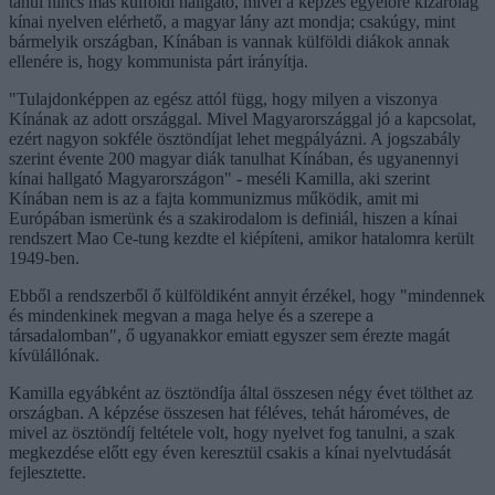
tanul nincs más külföldi hallgató, mivel a képzés egyelőre kizárólag
kínai nyelven elérhető, a magyar lány azt mondja; csakúgy, mint
bármelyik országban, Kínában is vannak külföldi diákok annak
ellenére is, hogy kommunista párt irányítja.
"Tulajdonképpen az egész attól függ, hogy milyen a viszonya
Kínának az adott országgal. Mivel Magyarországgal jó a kapcsolat,
ezért nagyon sokféle ösztöndíjat lehet megpályázni. A jogszabály
szerint évente 200 magyar diák tanulhat Kínában, és ugyanennyi
kínai hallgató Magyarországon" - meséli Kamilla, aki szerint
Kínában nem is az a fajta kommunizmus működik, amit mi
Európában ismerünk és a szakirodalom is definiál, hiszen a kínai
rendszert Mao Ce-tung kezdte el kiépíteni, amikor hatalomra került
1949-ben.
Ebből a rendszerből ő külföldiként annyit érzékel, hogy "mindennek
és mindenkinek megvan a maga helye és a szerepe a
társadalomban", ő ugyanakkor emiatt egyszer sem érezte magát
kívülállónak.
Kamilla egyábként az ösztöndíja által összesen négy évet tölthet az
országban. A képzése összesen hat féléves, tehát hároméves, de
mivel az ösztöndíj feltétele volt, hogy nyelvet fog tanulni, a szak
megkezdése előtt egy éven keresztül csakis a kínai nyelvtudását
fejlesztette.