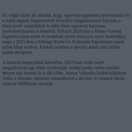
Ez végül olyan jól sikerült, hogy egyévnyi egyetemi nyelvtanulást és
a stabil alapok megszerzését követően magántanárnál folytatta a
kínai nyelv elsajátítását és több kínai egyetemi kurzusra,
nyelvtanfolyamra is bekerült. Először 2020-ban a Hebei Normal
Egyetem kínai nyelv és irodalom nyelvi kurzusra nyert ösztöndíjat,
majd a 2021-ben a Pekingi Nyelvi és Kulturális Egyetemen tanult
üzleti kínai nyelvet. Ezeket azonban a járvány miatt csak online
tudott elvégezni.
A határok megnyitását követően, 2023-ban aztán ismét
megpályázott egy kínai ösztöndíjat, ezúttal pedig online tanulás
helyett egy hosszú út is állt előtte, hiszen Vuhanba kellett költöznie.
Abba a városba, ahonnan elindulhatott a járvány, és aminek lakóit
azóta is túlélőknek nevezik.