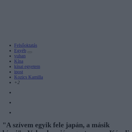
Felsőoktatás
Egyéb
vuhan
Kína
kínai egyetem
ipost
Kozics Kamilla
+2
"A szívem egyik fele japán, a másik