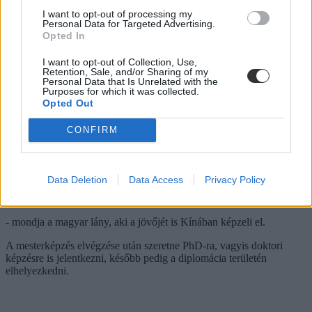
I want to opt-out of processing my
@kamcseszinchina
Personal Data for Targeted Advertising.
Opted In
Mozgalmasra sikerült az első Holdújév amit Kínában
töltöttem������������ 龙年快乐
I want to opt-out of Collection, Use,
Retention, Sale, and/or Sharing of my
������
#magyarlánykínában
#kína
#wuhan
Personal Data that Is Unrelated with the
#kínaiholdújév
Purposes for which it was collected.
Opted Out
♬ Kpop Korean guitar(962076) - MATSU-BEAT
CONFIRM
Mindemellett pedig a japánról sem feledkezett el. Továbbra is
gyakorolja a nyelvet, beszélget a Kínában élő japánokkal vagy
animéket néz, és tudta folytatni az itthon elkezdett hobbiját, a
tradicionális japán íjászatot, vagyis a Kyudo-t is.
Data Deletion
Data Access
Privacy Policy
A szívem egyik fele japán, a másik kínai
- mondja a magyar lány, aki a jövőjét is Kínában képzeli el.
A mesterképzés elvégzése után szeretne PhD-ra, vagyis doktori
képzésre is jelentkezni, később pedig a diplomácia területén
elhelyezkedni.