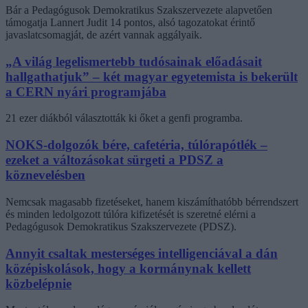
Bár a Pedagógusok Demokratikus Szakszervezete alapvetően
támogatja Lannert Judit 14 pontos, alsó tagozatokat érintő
javaslatcsomagját, de azért vannak aggályaik.
„A világ legelismertebb tudósainak előadásait
hallgathatjuk” – két magyar egyetemista is bekerült
a CERN nyári programjába
21 ezer diákból választották ki őket a genfi programba.
NOKS-dolgozók bére, cafetéria, túlórapótlék –
ezeket a változásokat sürgeti a PDSZ a
köznevelésben
Nemcsak magasabb fizetéseket, hanem kiszámíthatóbb bérrendszert
és minden ledolgozott túlóra kifizetését is szeretné elérni a
Pedagógusok Demokratikus Szakszervezete (PDSZ).
Annyit csaltak mesterséges intelligenciával a dán
középiskolások, hogy a kormánynak kellett
közbelépnie