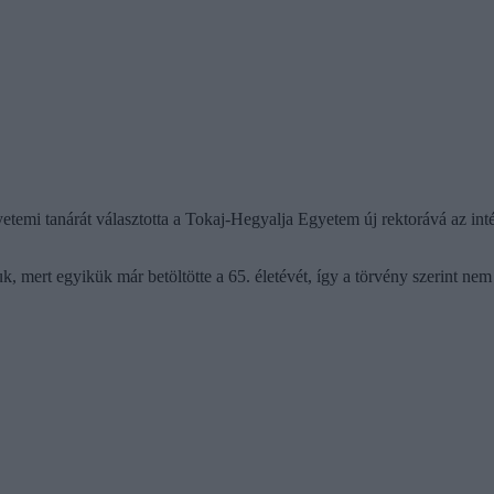
emi tanárát választotta a Tokaj-Hegyalja Egyetem új rektorává az int
iuk, mert egyikük már betöltötte a 65. életévét, így a törvény szerint n