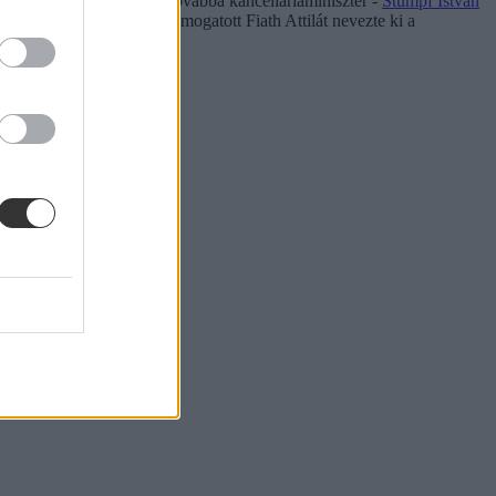
nylő kuratóriumi elnök - továbbá kancelláriaminiszter -
Stumpf István
st, nem pedig az általa támogatott Fiath Attilát nevezte ki a