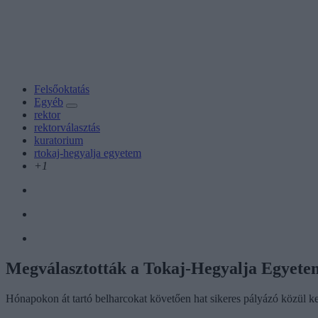
Felsőoktatás
Egyéb
rektor
rektorválasztás
kuratorium
rtokaj-hegyalja egyetem
+1
Megválasztották a Tokaj-Hegyalja Egyetem
Hónapokon át tartó belharcokat követően hat sikeres pályázó közül kerü