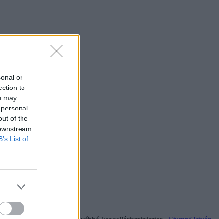
sonal or
ection to
ou may
 personal
out of the
 downstream
B’s List of