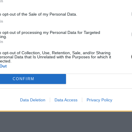
órium. Emögött az álhatott, hogy az intézmény modellváltását is levezé
In
éről, mert a testület az ő és a szenátus akaratával szemben Horváth Ágne
o opt-out of the Sale of my Personal Data.
In
to opt-out of processing my Personal Data for Targeted
ing.
In
o opt-out of Collection, Use, Retention, Sale, and/or Sharing
ersonal Data that Is Unrelated with the Purposes for which it
lected.
Out
CONFIRM
Data Deletion
Data Access
Privacy Policy