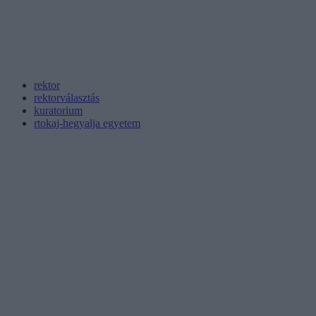
rektor
rektorválasztás
kuratorium
rtokaj-hegyalja egyetem