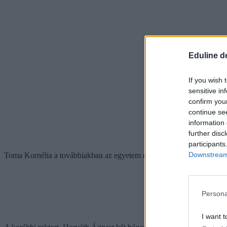
Eduline d
If you wish 
sensitive in
confirm you
continue se
information 
further disc
participants
Downstream 
Toma Kornélia a továbbiakban az egyetem rektorhelyettese lesz.
Persona
I want t