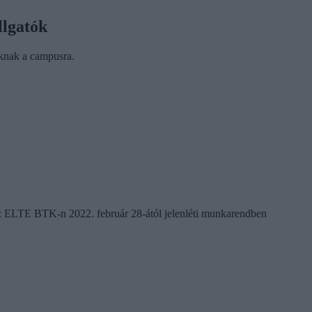
llgatók
óknak a campusra.
az ELTE BTK-n 2022. február 28-ától jelenléti munkarendben