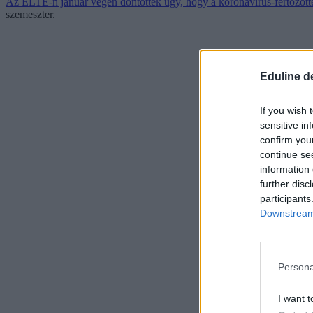
Az ELTE-n január végén döntöttek úgy, hogy a koronavírus-fertőzött
szemeszter.
Eduline d
If you wish 
sensitive in
confirm you
continue se
information 
further disc
participants
Downstream 
Persona
I want t