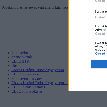
Opted 
A dékáni utasítás egyébként arra is kitér, hogy a kar épületeiben tová
I want t
Opted 
I want 
Advertis
Opted 
I want t
of my P
was col
koronavírus
Opted 
online oktatás
ELTE BTK
elte
Eötvös Loránd Tudományegyetem
ELTE bölcsészkar
koronavírus-járvány
Eötvös Loránd Tudományegyetem bölcsészkar
ELTE jelenléti oktatás
ELTE online oktatás