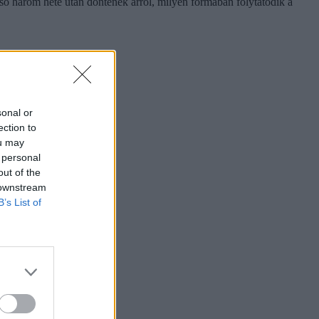
lső három hete után döntenek arról, milyen formában folytatódik a
sonal or
ection to
ou may
 personal
out of the
 downstream
B’s List of