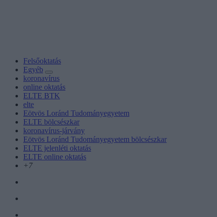
Felsőoktatás
Egyéb
koronavírus
online oktatás
ELTE BTK
elte
Eötvös Loránd Tudományegyetem
ELTE bölcsészkar
koronavírus-járvány
Eötvös Loránd Tudományegyetem bölcsészkar
ELTE jelenléti oktatás
ELTE online oktatás
+7