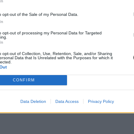
In
bbra is kötelező a maszk használata.
o opt-out of the Sale of my Personal Data.
In
to opt-out of processing my Personal Data for Targeted
ing.
In
o opt-out of Collection, Use, Retention, Sale, and/or Sharing
ersonal Data that Is Unrelated with the Purposes for which it
lected.
Out
CONFIRM
Data Deletion
Data Access
Privacy Policy