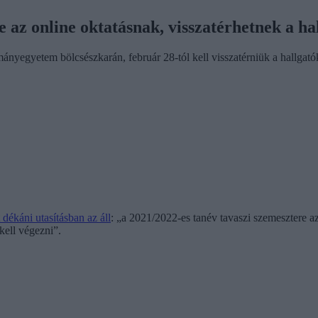
az online oktatásnak, visszatérhetnek a ha
mányegyetem bölcsészkarán, február 28-tól kell visszatérniük a hallgat
dékáni utasításban az áll
: „a 2021/2022-es tanév tavaszi szemesztere 
kell végezni”.