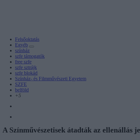
Felsőoktatás
Egyéb
színház
szfe támogatók
free szfe
szfe sztrájk
szfe blokád
Színház- és Filmművészeti Egyetem
SZFE
belföld
+5
A Színművészetisek átadták az ellenállás j