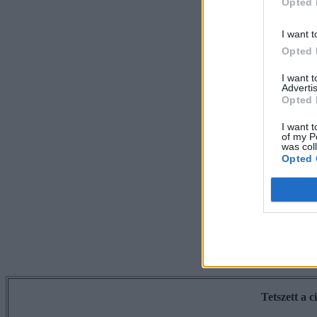
Opted 
I want t
Opted 
I want 
Advertis
Opted 
I want t
of my P
was col
Opted 
Tetszett a 