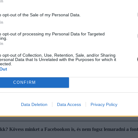
In
o opt-out of the Sale of my Personal Data.
In
to opt-out of processing my Personal Data for Targeted
ing.
In
o opt-out of Collection, Use, Retention, Sale, and/or Sharing
ersonal Data that Is Unrelated with the Purposes for which it
lected.
Out
CONFIRM
Data Deletion
Data Access
Privacy Policy
cikk? Kövess minket a Facebookon is, és nem fogsz lemaradni a font