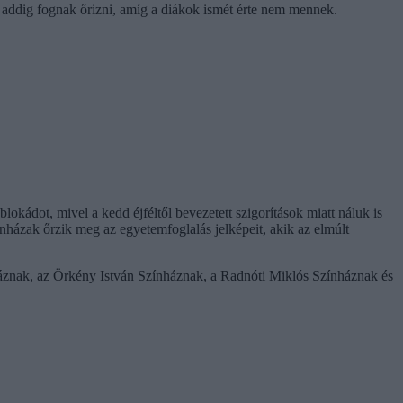
 addig fognak őrizni, amíg a diákok ismét érte nem mennek.
okádot, mivel a kedd éjféltől bevezetett szigorítások miatt náluk is
színházak őrzik meg az egyetemfoglalás jelképeit, akik az elmúlt
nháznak, az Örkény István Színháznak, a Radnóti Miklós Színháznak és