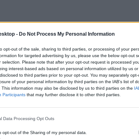
esktop -
Do Not Process My Personal Information
to opt-out of the sale, sharing to third parties, or processing of your per
formation for targeted advertising by us, please use the below opt-out s
r selection. Please note that after your opt-out request is processed y
ak egy sajtótájékoztatót az egyetem épülete előtt, ahol elmondták, mive
eing interest-based ads based on personal information utilized by us or
lokádot nem feladják, hanem magunkkal visszük
a távoktatás idejére
. A 
disclosed to third parties prior to your opt-out. You may separately opt-
losure of your personal information by third parties on the IAB’s list of
. This information may also be disclosed by us to third parties on the
IA
gnap este átvettük a zászlót megőrzésre. #freeSzFE
Participants
that may further disclose it to other third parties.
dd
l Data Processing Opt Outs
o opt-out of the Sharing of my personal data.