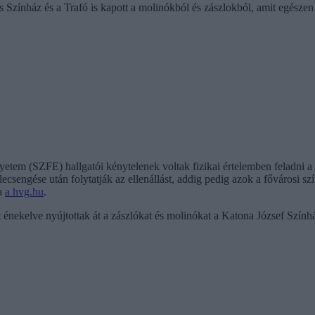
 Színház és a Trafó is kapott a molinókból és zászlokból, amit egészen
tem (SZFE) hallgatói kénytelenek voltak fizikai értelemben feladni a bl
y lecsengése után folytatják az ellenállást, addig pedig azok a fővárosi 
la
a hvg.hu
.
t énekelve nyújtottak át a zászlókat és molinókat a Katona József Szí