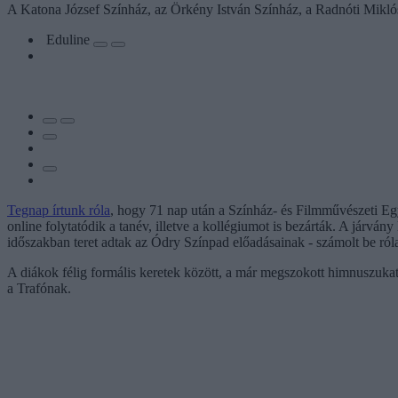
A Katona József Színház, az Örkény István Színház, a Radnóti Miklós
Eduline
Tegnap írtunk róla
, hogy 71 nap után a Színház- és Filmművészeti Egye
online folytatódik a tanév, illetve a kollégiumot is bezárták. A járván
időszakban teret adtak az Ódry Színpad előadásainak - számolt be ró
A diákok félig formális keretek között, a már megszokott himnuszuka
a Trafónak.