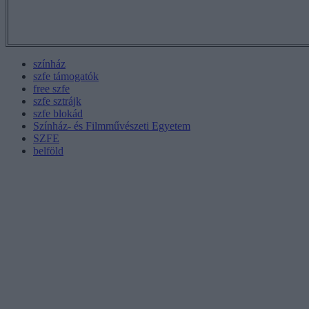
színház
szfe támogatók
free szfe
szfe sztrájk
szfe blokád
Színház- és Filmművészeti Egyetem
SZFE
belföld