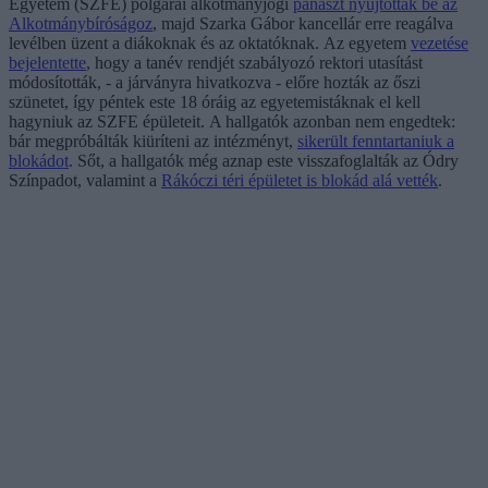
Egyetem (SZFE) polgárai alkotmányjogi
panaszt nyújtottak be az
Alkotmánybíróságoz
, majd Szarka Gábor kancellár erre reagálva
levélben üzent a diákoknak és az oktatóknak. Az egyetem
vezetése
bejelentette
, hogy a tanév rendjét szabályozó rektori utasítást
módosították, - a járványra hivatkozva - előre hozták az őszi
szünetet, így péntek este 18 óráig az egyetemistáknak el kell
hagyniuk az SZFE épületeit. A hallgatók azonban nem engedtek:
bár megpróbálták kiüríteni az intézményt,
sikerült fenntartaniuk a
blokádot
. Sőt, a hallgatók még aznap este visszafoglalták az Ódry
Színpadot, valamint a
Rákóczi téri épületet is blokád alá vették
.