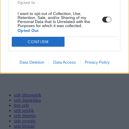
Opted In
I want to opt-out of Collection, Use,
Retention, Sale, and/or Sharing of my
Personal Data that Is Unrelated with the
Purposes for which it was collected.
Opted Out
CONFIRM
Data Deletion
Data Access
Privacy Policy
szfe támogatók
szfe átalakítása
free szfe
szfe sztrájk
szfe tüntetés
szfe vezetés
szfe blokád