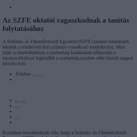
Az SZFE oktatói ragaszkodnak a tanítás
folytatásához
A Színház- és Filmművészeti Egyetem (SZFE) tanárai semmisnek
tekintik a rendkívüli őszi szünetre vonatkozó rendelkezést. Mint
írják: a munkáltatónak a szabadság kiadásának időpontját a
munkavállalóval legkésőbb a szabadság kezdete előtt tizenöt nappal
közölni kell.
Eduline
Korábban beszámoltunk róla, hogy a Színház- és Filmművészeti