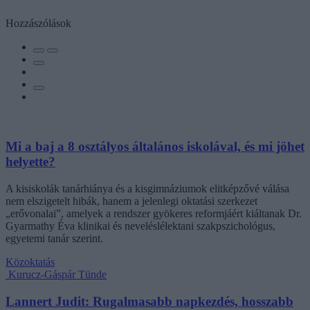
Hozzászólások
Mi a baj a 8 osztályos általános iskolával, és mi jöhet
helyette?
A kisiskolák tanárhiánya és a kisgimnáziumok elitképzővé válása
nem elszigetelt hibák, hanem a jelenlegi oktatási szerkezet
„erővonalai”, amelyek a rendszer gyökeres reformjáért kiáltanak Dr.
Gyarmathy Éva klinikai és neveléslélektani szakpszichológus,
egyetemi tanár szerint.
Közoktatás
Kurucz-Gáspár Tünde
Lannert Judit: Rugalmasabb napkezdés, hosszabb