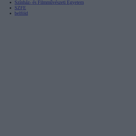
Színház- és Filmművészeti Egyetem
SZFE
belföld