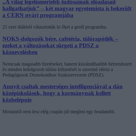
„A világ legelismertebb tudósainak előadásait
hallgathatjuk” – két magyar egyetemista is bekerült
a CERN nyári programjába
21 ezer diákból választották ki őket a genfi programba.
NOKS-dolgozók bére, cafetéria, túlórapótlék –
ezeket a változásokat sürgeti a PDSZ a
köznevelésben
Nemcsak magasabb fizetéseket, hanem kiszámíthatóbb bérrendszert
és minden ledolgozott túlóra kifizetését is szeretné elérni a
Pedagógusok Demokratikus Szakszervezete (PDSZ).
Annyit csaltak mesterséges intelligenciával a dán
középiskolások, hogy a kormánynak kellett
közbelépnie
Mostantól nem lesz elég csupán jól megírni egy beadandót.