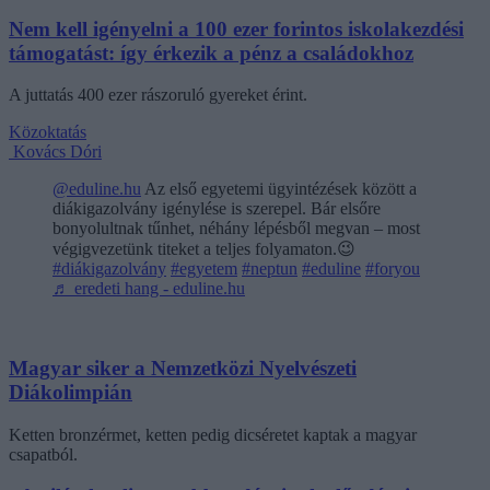
Nem kell igényelni a 100 ezer forintos iskolakezdési
támogatást: így érkezik a pénz a családokhoz
A juttatás 400 ezer rászoruló gyereket érint.
Közoktatás
Kovács Dóri
@eduline.hu
Az első egyetemi ügyintézések között a
diákigazolvány igénylése is szerepel. Bár elsőre
bonyolultnak tűnhet, néhány lépésből megvan – most
végigvezetünk titeket a teljes folyamaton.😉
#diákigazolvány
#egyetem
#neptun
#eduline
#foryou
♬ eredeti hang - eduline.hu
Magyar siker a Nemzetközi Nyelvészeti
Diákolimpián
Ketten bronzérmet, ketten pedig dicséretet kaptak a magyar
csapatból.