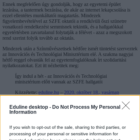
Ennek megfelelően úgy gondolják, hogy az egyetemi épület
lezárása, a tantermek bezárása, de akár az internet lekapcsolása is
ezzel ellentétes munkáltatói magatartás. Mindezek
figyelembevételével az SZFE oktatói a rendkívüli őszi szünetre
vonatkozó rendelkezést semmisnek tekintik, és a hallgatókkal
egyetértésben zavartalanul folytatják a félévet - azaz a megszokott
rend szerint folyik tovább az oktatás.
Mindezek után a Színművészetisek hétfőre ismét tüntetést szerveztek
az Innovációs és Technológiai Minisztérium elé. A szakma nagyjai
hétfő reggel olvasták fel az egyetemfoglalóknak írt szolidaritási
nyilatkozatokat. Ezt itt nézhetitek meg:
Így indul a hét - az Innovációs és Technológiai
minisztérium előtt vannak az SZFE hallgatói
Közzétette:
eduline.hu
–
2020. október 18., vasárnap
Eduline desktop -
Do Not Process My Personal
Information
If you wish to opt-out of the sale, sharing to third parties, or
processing of your personal or sensitive information for