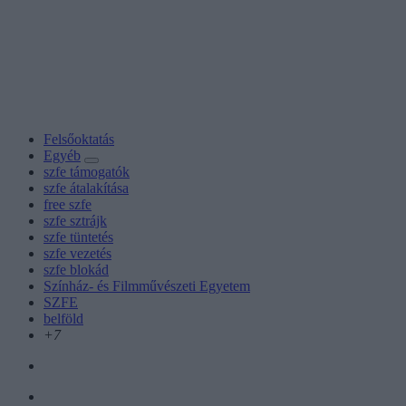
Felsőoktatás
Egyéb
szfe támogatók
szfe átalakítása
free szfe
szfe sztrájk
szfe tüntetés
szfe vezetés
szfe blokád
Színház- és Filmművészeti Egyetem
SZFE
belföld
+7