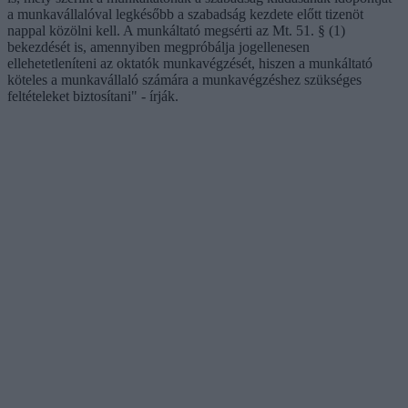
a munkavállalóval legkésőbb a szabadság kezdete előtt tizenöt
nappal közölni kell. A munkáltató megsérti az Mt. 51. § (1)
bekezdését is, amennyiben megpróbálja jogellenesen
ellehetetleníteni az oktatók munkavégzését, hiszen a munkáltató
köteles a munkavállaló számára a munkavégzéshez szükséges
feltételeket biztosítani" - írják.