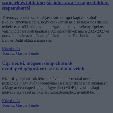
szünetek és több mozgás jöhet az alsó tagozatokban
szeptembertől
Tizennégy pontos szakmai javaslatcsomagot kaptak az általános
iskolák, amelynek célja, hogy csökkenjen az alsó tagozatos diákok
terhelése, és több idő jusson mozgásra, kreatív tevékenységekre,
valamint tapasztalati tanulásra. Az intézmények már a 2026/2027-es
tanévtől alkalmazhatják az ajánlásokat – írta Facebook-oldalán
Lannert Judit oktatási miniszter.
Közoktatás
Kurucz-Gáspár Tünde
Úgy néz ki, mégsem dolgozhatnak
óvodapedagógusként az óvodai nevelők
Kizárólag diplomások lehetnek óvónők, az óvodai nevelőket
pedagógiai vagy gyógypedagógiai asszisztensként lehet alkalmazni
a Magyar Óvodapedagógiai Egyesület (MOE) javaslata alapján,
melyet a szervezet az oktatási minisztériumhoz nyújtott be.
Közoktatás
Kurucz-Gáspár Tünde