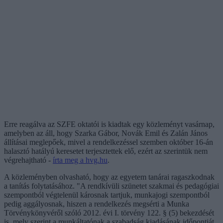
Erre reagálva az SZFE oktatói is kiadtak egy közleményt vasárnap,
amelyben az áll, hogy Szarka Gábor, Novák Emil és Zalán János
állításai meglepőek, mivel a rendelkezéssel szemben október 16-án
halasztó hatályú keresetet terjesztettek elő, ezért az szerintük nem
végrehajtható -
írta meg a hvg.hu
.
A közleményben olvasható, hogy az egyetem tanárai ragaszkodnak
a tanítás folytatásához. "A rendkívüli szünetet szakmai és pedagógiai
szempontból végtelenül károsnak tartjuk, munkajogi szempontból
pedig aggályosnak, hiszen a rendelkezés megsérti a Munka
Törvénykönyvéről szóló 2012. évi I. törvény 122. § (5) bekezdését
is, mely szerint a munkáltatónak a szabadság kiadásának időpontját