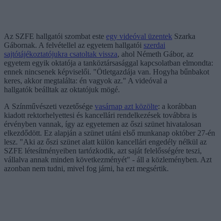
Az SZFE hallgatói szombat este
egy videóval üzentek
Szarka
Gábornak. A felvétellel az egyetem hallgatói
szerdai
sajtótájékoztatójukra csatoltak vissza
, ahol Németh Gábor, az
egyetem egyik oktatója a tanköztársasággal kapcsolatban elmondta:
ennek nincsenek képviselői. "Ötletgazdája van. Hogyha bűnbakot
keres, akkor megtalálta: én vagyok az." A videóval a
hallgatók beálltak az oktatójuk mögé.
A Színművészeti vezetősége
vasárnap azt közölte
: a korábban
kiadott rektorhelyettesi és kancellári rendelkezések továbbra is
érvényben vannak, így az egyetemen az őszi szünet hivatalosan
elkezdődött. Ez alapján a szünet utáni első munkanap október 27-én
lesz. "Aki az őszi szünet alatt külön kancellári engedély nélkül az
SZFE létesítményeiben tartózkodik, azt saját felelősségére teszi,
vállalva annak minden következményét" - áll a közleményben. Azt
azonban nem tudni, mivel fog járni, ha ezt megsértik.