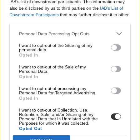
IAB’s list of downstream participants. This information may
also be disclosed by us to third parties on the
IAB’s List of
Downstream Participants
that may further disclose it to other
third parties.
Personal Data Processing Opt Outs
külföldi egyetemi kurzusok
I want to opt-out of the Sharing of my
szte
personal data.
szegedi tudományegyetem
Opted In
online kurzus
online tanulás
I want to opt-out of the Sale of my
ingyenes képzés
Personal Data.
Coursera
Opted In
tanulásmódszertan
ingyenes kurzusok
I want to opt-out of processing my
Personal Data for Targeted Advertising.
Opted In
I want to opt-out of Collection, Use,
Retention, Sale, and/or Sharing of my
Personal Data that Is Unrelated with the
Purposes for which it was collected.
Opted Out