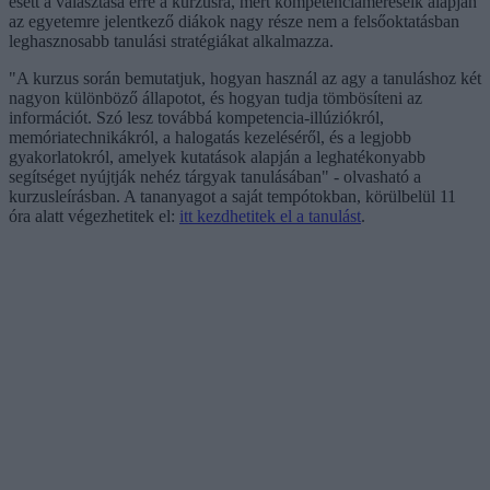
esett a választása erre a kurzusra, mert kompetenciaméréseik alapján
az egyetemre jelentkező diákok nagy része nem a felsőoktatásban
leghasznosabb tanulási stratégiákat alkalmazza.
"A kurzus során bemutatjuk, hogyan használ az agy a tanuláshoz két
nagyon különböző állapotot, és hogyan tudja tömbösíteni az
információt. Szó lesz továbbá kompetencia-illúziókról,
memóriatechnikákról, a halogatás kezeléséről, és a legjobb
gyakorlatokról, amelyek kutatások alapján a leghatékonyabb
segítséget nyújtják nehéz tárgyak tanulásában" - olvasható a
kurzusleírásban. A tananyagot a saját tempótokban, körülbelül 11
óra alatt végezhetitek el:
itt kezdhetitek el a tanulást
.