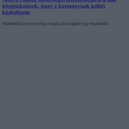
középiskolások, hogy a kormánynak kellett
közbelépnie
Mostantól nem lesz elég csupán jól megírni egy beadandót.