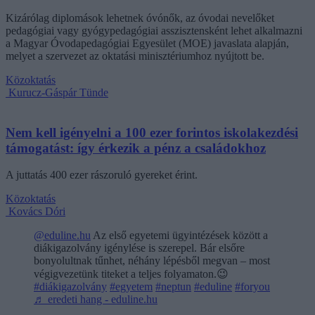
Kizárólag diplomások lehetnek óvónők, az óvodai nevelőket
pedagógiai vagy gyógypedagógiai asszisztensként lehet alkalmazni
a Magyar Óvodapedagógiai Egyesület (MOE) javaslata alapján,
melyet a szervezet az oktatási minisztériumhoz nyújtott be.
Közoktatás
Kurucz-Gáspár Tünde
Nem kell igényelni a 100 ezer forintos iskolakezdési
támogatást: így érkezik a pénz a családokhoz
A juttatás 400 ezer rászoruló gyereket érint.
Közoktatás
Kovács Dóri
@eduline.hu
Az első egyetemi ügyintézések között a
diákigazolvány igénylése is szerepel. Bár elsőre
bonyolultnak tűnhet, néhány lépésből megvan – most
végigvezetünk titeket a teljes folyamaton.😉
#diákigazolvány
#egyetem
#neptun
#eduline
#foryou
♬ eredeti hang - eduline.hu