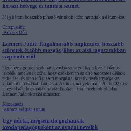
hosszú hétvége és tanítási szünet
Még három hosszabb pihenő vár rátok idén: mutatjuk a dátumokat.
Campus life
Kovács Dóri
Lannert Judit: Rugalmasabb napkezdés, hosszabb
szünetek és több mozgás jöhet az alsó tagozatokban
szeptembertől
Tizennégy pontos szakmai javaslatcsomagot kaptak az általános
iskolák, amelynek célja, hogy csökkenjen az alsó tagozatos diákok
terhelése, és több idő jusson mozgásra, kreatív tevékenységekre,
valamint tapasztalati tanulásra. Az intézmények már a 2026/2027-es
tanévtől alkalmazhatják az ajánlásokat – írta Facebook-oldalán
Lannert Judit oktatási miniszter.
Közoktatás
Kurucz-Gáspár Tünde
Úgy néz ki, mégsem dolgozhatnak
óvodapedagógusként az óvodai nevelők