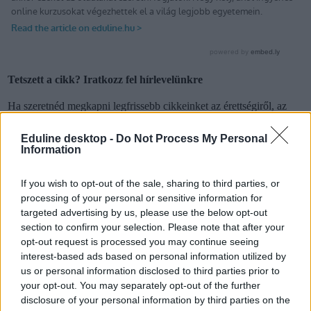
Tetszett a cikk? Iratkozz fel hírlevelünkre
Ha szeretnéd megkapni legfrissebb cikkeinket az érettségiről, az
egyetemi-főiskolai és a középiskolai felvételiről, ha érdekelnek a
felsőoktatás, a közoktatás, a nyelvoktatás és a felnőttképzés
Eduline desktop -
Do Not Process My Personal
legfontosabb változásai,
iratkozz fel hírleveleinkre
.
Information
If you wish to opt-out of the sale, sharing to third parties, or
processing of your personal or sensitive information for
targeted advertising by us, please use the below opt-out
section to confirm your selection. Please note that after your
opt-out request is processed you may continue seeing
interest-based ads based on personal information utilized by
us or personal information disclosed to third parties prior to
your opt-out. You may separately opt-out of the further
disclosure of your personal information by third parties on the