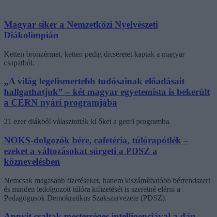
Magyar siker a Nemzetközi Nyelvészeti
Diákolimpián
Ketten bronzérmet, ketten pedig dicséretet kaptak a magyar
csapatból.
„A világ legelismertebb tudósainak előadásait
hallgathatjuk” – két magyar egyetemista is bekerült
a CERN nyári programjába
21 ezer diákból választották ki őket a genfi programba.
NOKS-dolgozók bére, cafetéria, túlórapótlék –
ezeket a változásokat sürgeti a PDSZ a
köznevelésben
Nemcsak magasabb fizetéseket, hanem kiszámíthatóbb bérrendszert
és minden ledolgozott túlóra kifizetését is szeretné elérni a
Pedagógusok Demokratikus Szakszervezete (PDSZ).
Annyit csaltak mesterséges intelligenciával a dán