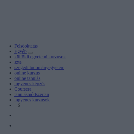
Felsőoktatás
Egyéb
külföldi egyetemi kurzusok
szte
szegedi tudományegyetem
online kurzus
online tanulás
ingyenes képzés
Coursera
tanulásmódszertan
ingyenes kurzusok
+6