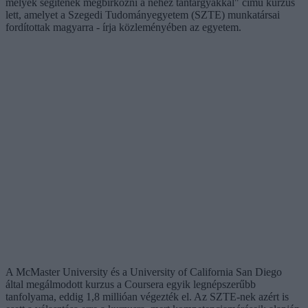
melyek segítenek megbirkózni a nehéz tantárgyakkal" című kurzus
lett, amelyet a Szegedi Tudományegyetem (SZTE) munkatársai
fordítottak magyarra - írja közleményében az egyetem.
A McMaster University és a University of California San Diego
által megálmodott kurzus a Coursera egyik legnépszerűbb
tanfolyama, eddig 1,8 millióan végezték el. Az SZTE-nek azért is