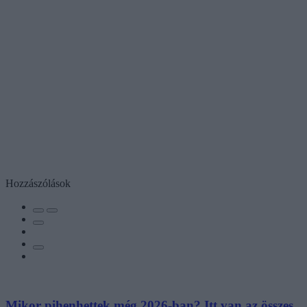
Hozzászólások
Mikor pihenhettek még 2026-ban? Itt van az összes