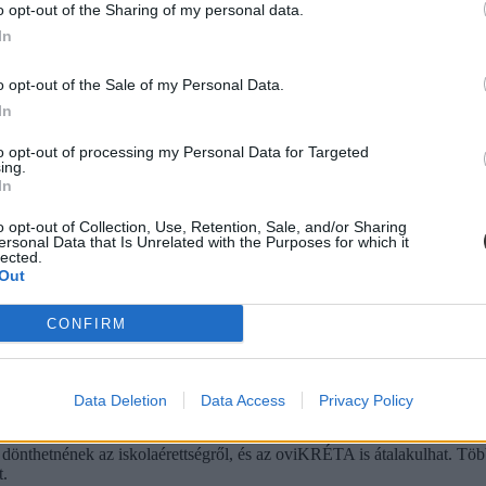
o opt-out of the Sharing of my personal data.
In
ba, mint ahány kollégiumi férőhely összesen van
o opt-out of the Sale of my Personal Data.
In
 hány kollégiumi férőhely jut a hallgatókra, a térítési díj összege s
jak pedig 9300 és 25 500 forint között mozognak a vizsgált intézménye
to opt-out of processing my Personal Data for Targeted
ing.
In
o opt-out of Collection, Use, Retention, Sale, and/or Sharing
ersonal Data that Is Unrelated with the Purposes for which it
diákmunkát – több mint százezer levelezős hallgatót é
lected.
Out
agozatos hallgató vagyok, egyből húzni kezdték a szájukat” – számolt b
gekről.
CONFIRM
Data Deletion
Data Access
Privacy Policy
dák dönthetnének az iskolaérettségről
dönthetnének az iskolaérettségről, és az oviKRÉTA is átalakulhat. Többe
.