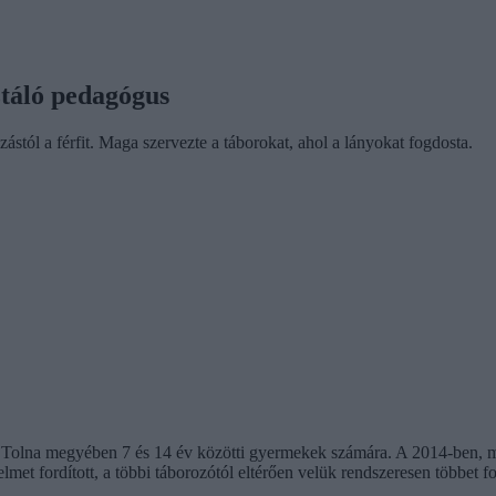
ztáló pedagógus
ástól a férfit. Maga szervezte a táborokat, ahol a lányokat fogdosta.
és Tolna megyében 7 és 14 év közötti gyermekek számára. A 2014-ben, 
yelmet fordított, a többi táborozótól eltérően velük rendszeresen többet f