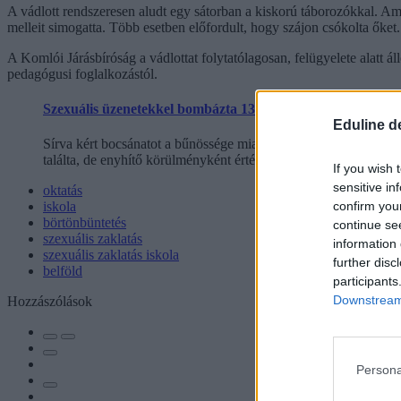
A vádlott rendszeresen aludt egy sátorban a kiskorú táborozókkal. Amik
melleit simogatta. Több esetben előfordult, hogy szájon csókolta őket.
A Komlói Járásbíróság a vádlottat folytatólagosan, felügyelete alatt áll
pedagógusi foglalkozástól.
Szexuális üzenetekkel bombázta 13 éves diákját a történele
Eduline d
Sírva kért bocsánatot a bűnössége miatt a Pesti Központi Kerüle
találta, de enyhítő körülményként értékelte, hogy két kiskorú gy
If you wish 
sensitive in
oktatás
confirm you
iskola
börtönbüntetés
continue se
szexuális zaklatás
information 
szexuális zaklatás iskola
further disc
belföld
participants
Downstream 
Hozzászólások
Persona