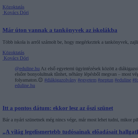
Közoktatás
Kovács Dóri
Már úton vannak a tankönyvek az iskolákba
Több iskola is arról számolt be, hogy megérkeztek a tankönyvek, zajl
Közoktatás
Kovács Dóri
@eduline.hu
Az első egyetemi ügyintézések között a diákigazol
elsőre bonyolultnak tűnhet, néhány lépésből megvan – most végi
folyamaton.😉
#diákigazolvány
#egyetem
#neptun
#eduline
#f
eduline.hu
Itt a pontos dátum: ekkor lesz az őszi szünet
Bár a nyári szünetnek még nincs vége, már most lehet tudni, mikor pi
„A világ legelismertebb tudósainak előadásait hallg