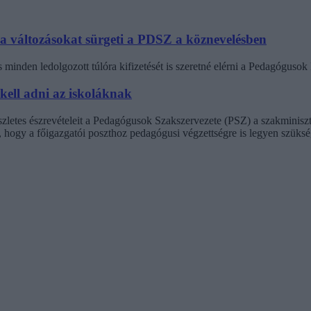
 a változásokat sürgeti a PDSZ a köznevelésben
minden ledolgozott túlóra kifizetését is szeretné elérni a Pedagógus
 kell adni az iskoláknak
észletes észrevételeit a Pedagógusok Szakszervezete (PSZ) a szakminisz
t, hogy a főigazgatói poszthoz pedagógusi végzettségre is legyen szüksé