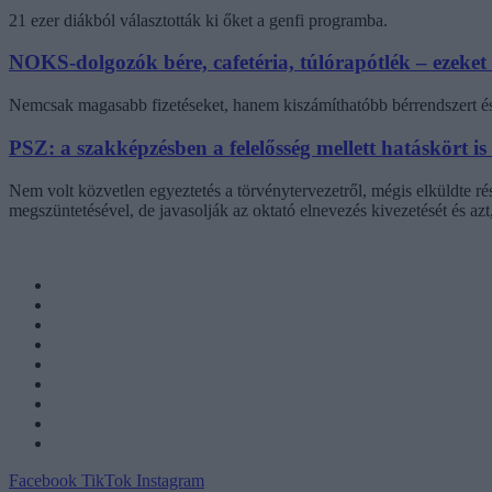
21 ezer diákból választották ki őket a genfi programba.
NOKS-dolgozók bére, cafetéria, túlórapótlék – ezeket
Nemcsak magasabb fizetéseket, hanem kiszámíthatóbb bérrendszert és 
PSZ: a szakképzésben a felelősség mellett hatáskört is
Nem volt közvetlen egyeztetés a törvénytervezetről, mégis elküldte r
megszüntetésével, de javasolják az oktató elnevezés kivezetését és az
Facebook
TikTok
Instagram