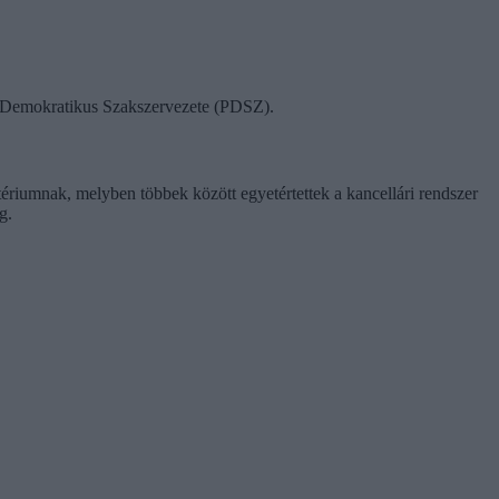
ok Demokratikus Szakszervezete (PDSZ).
tériumnak, melyben többek között egyetértettek a kancellári rendszer
g.