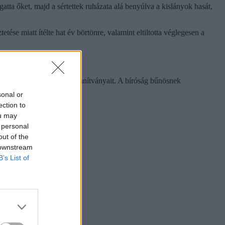
gatta őket, majd a sértettek ruházata alá benyúlva a kislányok hasát,
tése miatt ítélte hat év börtönre, valamint eltiltotta véglegesen a
almú üzenetekkel bombázta tanítványait. A bíróság bűnösnek
rja a 24.hu.
sonal or
ection to
ou may
 personal
out of the
 downstream
B’s List of