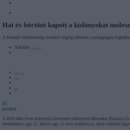
Hat év börtönt kapott a kislányokat moles
A Komlói Járásbíróság emellett végleg eltiltotta a pedagógusi foglalkoz
Eduline
pixabay
A férfi több éven keresztül szervezett művészeti táborokat Baranya 
sértettekkel, egy 11, illetve egy 12 éves kislánnyal, rájuk különös fig