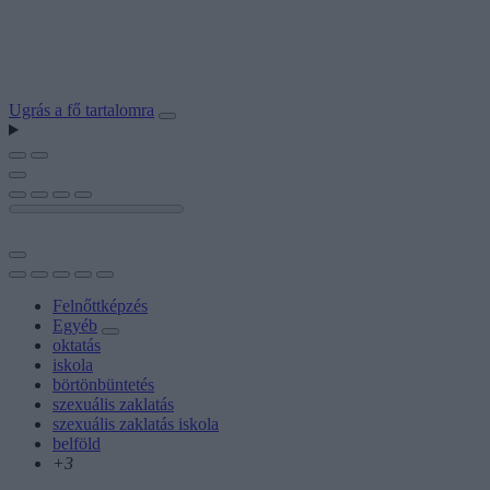
Ugrás a fő tartalomra
Felnőttképzés
Egyéb
oktatás
iskola
börtönbüntetés
szexuális zaklatás
szexuális zaklatás iskola
belföld
+3