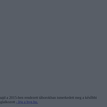
majd a 2015-ben rendezett táborokban ismerkedett meg a későbbi
oglalkozott
- írja a hvg.hu.