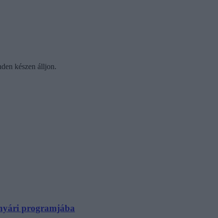
nden készen álljon.
N nyári programjába