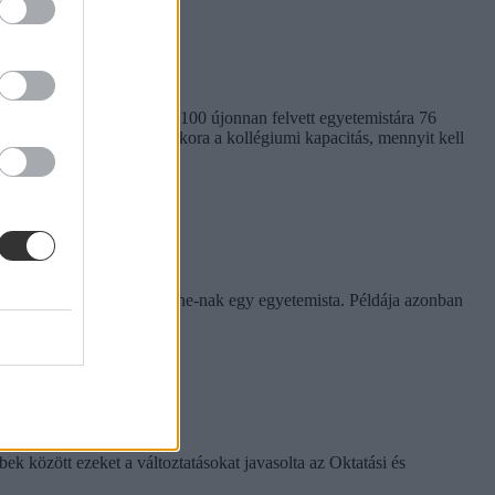
em egységes. Míg a BME-n 100 újonnan felvett egyetemistára 76
kben. Megnéztük, hol mekkora a kollégiumi kapacitás, mennyit kell
rinthet a szabály
e tapasztalatairól az Eduline-nak egy egyetemista. Példája azonban
k között ezeket a változtatásokat javasolta az Oktatási és