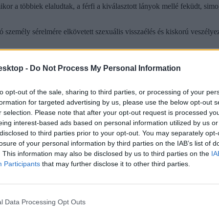
or a többiek elaludtak, a férfi a kiválasztott lányok mellé feküdt, simo
ó személy sérelmére elkövetett szexuális visszaélés és kiskorú veszélyezte
mtanár, két év börtönt kapott
esktop -
Do Not Process My Personal Information
ti Bíróságon az a budapesti általános iskolai tanár, aki szexuális tart
ermeke van: a pedagógus két év börtönt kapott, öt évre felfüggesztve - í
to opt-out of the sale, sharing to third parties, or processing of your per
formation for targeted advertising by us, please use the below opt-out s
r selection. Please note that after your opt-out request is processed y
eing interest-based ads based on personal information utilized by us or
disclosed to third parties prior to your opt-out. You may separately opt-
losure of your personal information by third parties on the IAB’s list of
. This information may also be disclosed by us to third parties on the
IA
Participants
that may further disclose it to other third parties.
l Data Processing Opt Outs