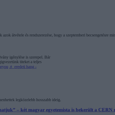
ik azok átvétele és rendszerezése, hogy a szeptemberi becsengetésre mi
vány igénylése is szerepel. Bár
gvezetünk titeket a teljes
oryou
♬ eredeti hang -
henhettek legközelebb hosszabb ideig.
athatjuk” – két magyar egyetemista is bekerült a CER