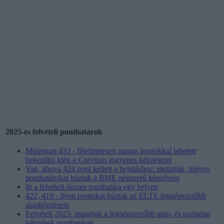
2025-es felvételi ponthatárok
Minimum 433 - félelmetesen magas pontokkal lehetett
bekerülni idén a Corvinus ingyenes képzéseire
Van, ahova 424 pont kellett a bejutáshoz: mutatjuk, milyen
ponthatárokat húztak a BME népszerű képzésein
Itt a felvételi összes ponthatára egy helyen
422, 419 - ilyen pontokat húztak az ELTE legnépszerűbb
alapképzésein
Felvételi 2025: mutatjuk a legnépszerűbb alap- és osztatlan
képzések ponthatárait