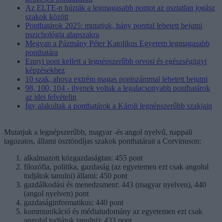
Az ELTE-n húzták a legmagasabb pontot az osztatlan jogász
szakok között
Ponthatárok 2025: mutatjuk, hány ponttal lehetett bejutni
pszichológia alapszakra
Megvan a Pázmány Péter Katolikus Egyetem legmagasabb
ponthatára
Ennyi pont kellett a legnépszerűbb orvosi és egészségügyi
képzésekhez
10 szak, ahova extrém magas pontszámmal lehetett bejutni
98, 100, 104 - ilyenek voltak a legalacsonyabb ponthatárok
az idei felvételin
Így alakultak a ponthatárok a Károli legnépszerűbb szakjain
Mutatjuk a legnépszerűbb, magyar -és angol nyelvű, nappali
tagozatos, állami ösztöndíjas szakok ponthatárait a Corvinuson:
alkalmazott közgazdaságtan: 455 pont
filozófia, politika, gazdaság (az egyetemen ezt csak angolul
tudjátok tanulni) állami: 450 pont
gazdálkodási és menedzsment: 443 (magyar nyelven), 440
(angol nyelven) pont
gazdaságinformatikus: 440 pont
kommunikáció és médiatudomány az egyetemen ezt csak
angolul tudjátok tanulni): 433 pont