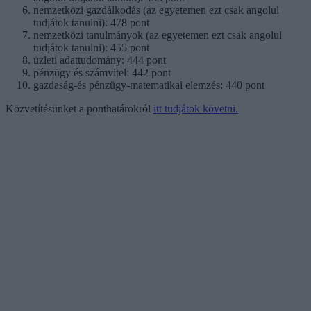
nemzetközi gazdálkodás (az egyetemen ezt csak angolul
tudjátok tanulni): 478 pont
nemzetközi tanulmányok (az egyetemen ezt csak angolul
tudjátok tanulni): 455 pont
üzleti adattudomány: 444 pont
pénzügy és számvitel: 442 pont
gazdaság-és pénzügy-matematikai elemzés: 440 pont
Közvetítésünket a ponthatárokról
itt tudjátok követni.