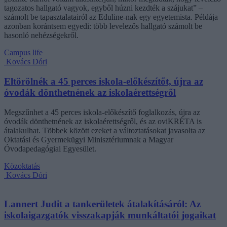
tagozatos hallgató vagyok, egyből húzni kezdték a szájukat” –
számolt be tapasztalatairól az Eduline-nak egy egyetemista. Példája
azonban korántsem egyedi: több levelezős hallgató számolt be
hasonló nehézségekről.
Campus life
Kovács Dóri
Eltörölnék a 45 perces iskola-előkészítőt, újra az
óvodák dönthetnének az iskolaérettségről
Megszűnhet a 45 perces iskola-előkészítő foglalkozás, újra az
óvodák dönthetnének az iskolaérettségről, és az oviKRÉTA is
átalakulhat. Többek között ezeket a változtatásokat javasolta az
Oktatási és Gyermekügyi Minisztériumnak a Magyar
Óvodapedagógiai Egyesület.
Közoktatás
Kovács Dóri
Lannert Judit a tankerületek átalakításáról: Az
iskolaigazgatók visszakapják munkáltatói jogaikat