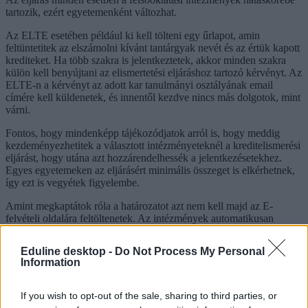
tartozik, ezért egyetemenként változhat.
Az ELTE esetében például ki kell tölteni egy űrlapot, amin
feltüntetitek az elszámolni kívánt tantárgyak nevét és az értük kapott
krediteket. Ha több szakra is jelentkeztetek, akkor minden szakra
külön kell benyújtani az elismertetési eljáráshoz tartozó kérvényt. Az
ELTE-n a kérvényt az adott kar tanulmányi osztályának email
címére kell küldenetek, és innentől kezdve nincs más dolgotok, mint
várni.
Fontos, hogy mindenképp tájékozódjatok arról is, hogy meddig
kezdeményezhetitek a választott intézményeteknél a kreditelismerési
eljárást, hogy utána azt hozzárendelhessék a jelentkezésetekhez.
Egyes egyetemeken az eljárásért minimális összeget is elkérhetnek,
így ezt is vegyétek figyelembe.
Amint megkaptátok róla a határozatot azt nem kell majd az E-
felvételi oldalára feltöltenetek. Az intézmények automatikusan
tárolják, és amint a mesterszakos felvételitek elbírálására kerül a sor,
figyelembe fogják venni azt.
Eduline desktop -
Do Not Process My Personal
Information
If you wish to opt-out of the sale, sharing to third parties, or