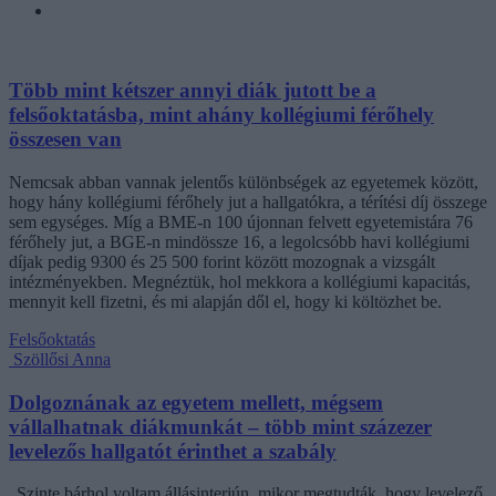
Több mint kétszer annyi diák jutott be a
felsőoktatásba, mint ahány kollégiumi férőhely
összesen van
Nemcsak abban vannak jelentős különbségek az egyetemek között,
hogy hány kollégiumi férőhely jut a hallgatókra, a térítési díj összege
sem egységes. Míg a BME-n 100 újonnan felvett egyetemistára 76
férőhely jut, a BGE-n mindössze 16, a legolcsóbb havi kollégiumi
díjak pedig 9300 és 25 500 forint között mozognak a vizsgált
intézményekben. Megnéztük, hol mekkora a kollégiumi kapacitás,
mennyit kell fizetni, és mi alapján dől el, hogy ki költözhet be.
Felsőoktatás
Szöllősi Anna
Dolgoznának az egyetem mellett, mégsem
vállalhatnak diákmunkát – több mint százezer
levelezős hallgatót érinthet a szabály
„Szinte bárhol voltam állásinterjún, mikor megtudták, hogy levelező