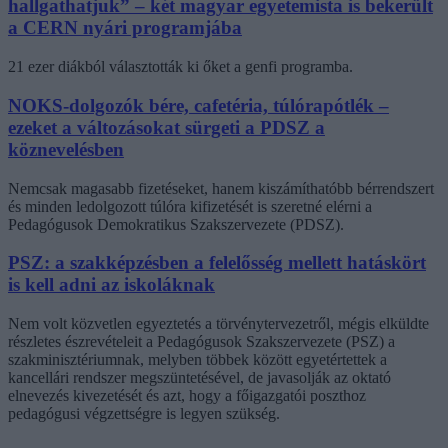
hallgathatjuk” – két magyar egyetemista is bekerült
a CERN nyári programjába
21 ezer diákból választották ki őket a genfi programba.
NOKS-dolgozók bére, cafetéria, túlórapótlék –
ezeket a változásokat sürgeti a PDSZ a
köznevelésben
Nemcsak magasabb fizetéseket, hanem kiszámíthatóbb bérrendszert
és minden ledolgozott túlóra kifizetését is szeretné elérni a
Pedagógusok Demokratikus Szakszervezete (PDSZ).
PSZ: a szakképzésben a felelősség mellett hatáskört
is kell adni az iskoláknak
Nem volt közvetlen egyeztetés a törvénytervezetről, mégis elküldte
részletes észrevételeit a Pedagógusok Szakszervezete (PSZ) a
szakminisztériumnak, melyben többek között egyetértettek a
kancellári rendszer megszüntetésével, de javasolják az oktató
elnevezés kivezetését és azt, hogy a főigazgatói poszthoz
pedagógusi végzettségre is legyen szükség.