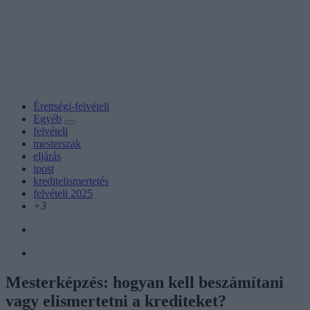
Érettségi-felvételi
Egyéb
felvételi
mesterszak
eljárás
ipost
kreditelismertetés
felvételi 2025
+3
Mesterképzés: hogyan kell beszámítani
vagy elismertetni a krediteket?