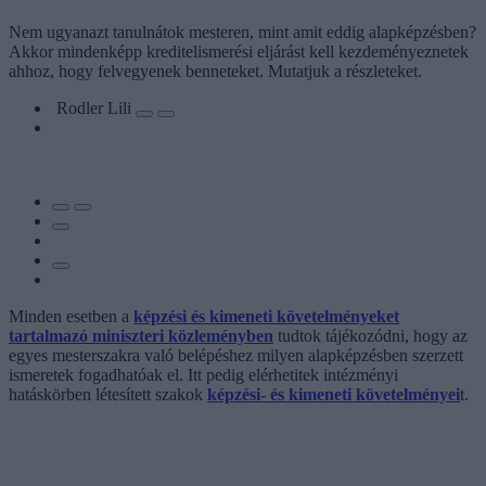
Nem ugyanazt tanulnátok mesteren, mint amit eddig alapképzésben?
Akkor mindenképp kreditelismerési eljárást kell kezdeményeznetek
ahhoz, hogy felvegyenek benneteket. Mutatjuk a részleteket.
Rodler Lili
Minden esetben a
képzési és kimeneti követelményeket
tartalmazó miniszteri közleményben
tudtok tájékozódni, hogy az
egyes mesterszakra való belépéshez milyen alapképzésben szerzett
ismeretek fogadhatóak el. Itt pedig elérhetitek intézményi
hatáskörben létesített szakok
képzési- és kimeneti követelményei
t.