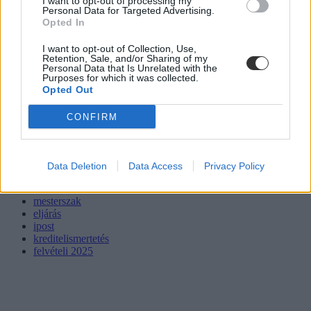
I want to opt-out of processing my
Personal Data for Targeted Advertising.
Opted In
I want to opt-out of Collection, Use,
Retention, Sale, and/or Sharing of my
Personal Data that Is Unrelated with the
Purposes for which it was collected.
Opted Out
CONFIRM
Data Deletion
Data Access
Privacy Policy
felvételi
mesterszak
eljárás
ipost
kreditelismertetés
felvételi 2025