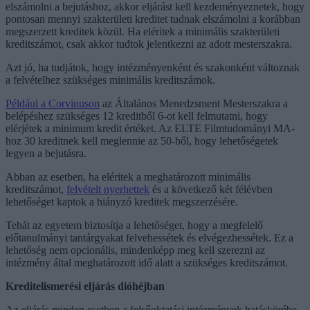
elszámolni a bejutáshoz, akkor eljárást kell kezdeményeznetek, hogy
pontosan mennyi szakterületi kreditet tudnak elszámolni a korábban
megszerzett kreditek közül. Ha eléritek a minimális szakterületi
kreditszámot, csak akkor tudtok jelentkezni az adott mesterszakra.
Azt jó, ha tudjátok, hogy intézményenként és szakonként változnak
a felvételhez szükséges minimális kreditszámok.
Például a Corvinuson
az Általános Menedzsment Mesterszakra a
belépéshez szükséges 12 kreditből 6-ot kell felmutatni, hogy
elérjétek a minimum kredit értéket. Az ELTE Filmtudományi MA-
hoz 30 kreditnek kell meglennie az 50-ből, hogy lehetőségetek
legyen a bejutásra.
Abban az esetben, ha eléritek a meghatározott minimális
kreditszámot,
felvételt nyerhettek
és a következő két félévben
lehetőséget kaptok a hiányzó kreditek megszerzésére.
Tehát az egyetem biztosítja a lehetőséget, hogy a megfelelő
előtanulmányi tantárgyakat felvehessétek és elvégezhessétek. Ez a
lehetőség nem opcionális, mindenképp meg kell szerezni az
intézmény által meghatározott idő alatt a szükséges kreditszámot.
Kreditelismerési eljárás dióhéjban
Az eljárás minden esetben a felsőoktatási intézmények hatáskörébe