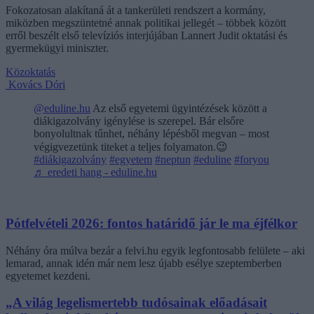
Fokozatosan alakítaná át a tankerületi rendszert a kormány,
miközben megszüntetné annak politikai jellegét – többek között
erről beszélt első televíziós interjújában Lannert Judit oktatási és
gyermekügyi miniszter.
Közoktatás
Kovács Dóri
@eduline.hu
Az első egyetemi ügyintézések között a
diákigazolvány igénylése is szerepel. Bár elsőre
bonyolultnak tűnhet, néhány lépésből megvan – most
végigvezetünk titeket a teljes folyamaton.😉
#diákigazolvány
#egyetem
#neptun
#eduline
#foryou
♬ eredeti hang - eduline.hu
Pótfelvételi 2026: fontos határidő jár le ma éjfélkor
Néhány óra múlva bezár a felvi.hu egyik legfontosabb felülete – aki
lemarad, annak idén már nem lesz újabb esélye szeptemberben
egyetemet kezdeni.
„A világ legelismertebb tudósainak előadásait