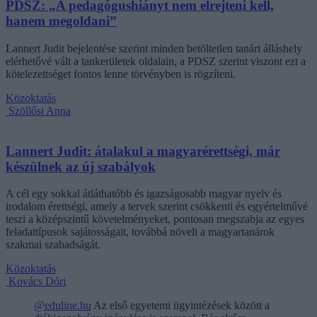
PDSZ: „A pedagógushiányt nem elrejteni kell,
hanem megoldani”
Lannert Judit bejelentése szerint minden betöltetlen tanári álláshely
elérhetővé vált a tankerületek oldalain, a PDSZ szerint viszont ezt a
kötelezettséget fontos lenne törvényben is rögzíteni.
Közoktatás
Szöllősi Anna
Lannert Judit: átalakul a magyarérettségi, már
készülnek az új szabályok
A cél egy sokkal átláthatóbb és igazságosabb magyar nyelv és
irodalom érettségi, amely a tervek szerint csökkenti és egyértelművé
teszi a középszintű követelményeket, pontosan megszabja az egyes
feladattípusok sajátosságait, továbbá növeli a magyartanárok
szakmai szabadságát.
Közoktatás
Kovács Dóri
@eduline.hu
Az első egyetemi ügyintézések között a