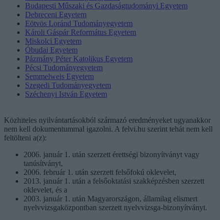
Budapesti Műszaki és Gazdaságtudományi Egyetem
Debreceni Egyetem
Eötvös Loránd Tudományegyetem
Károli Gáspár Református Egyetem
Miskolci Egyetem
Óbudai Egyetem
Pázmány Péter Katolikus Egyetem
Pécsi Tudományegyetem
Semmelweis Egyetem
Szegedi Tudományegyetem
Széchenyi István Egyetem
Közhiteles nyilvántartásokból származó eredményeket ugyanakkor
nem kell dokumentummal igazolni. A felvi.hu szerint tehát nem kell
feltölteni a(z):
2006. január 1. után szerzett érettségi bizonyítványt vagy
tanúsítványt,
2006. február 1. után szerzett felsőfokú oklevelet,
2013. január 1. után a felsőoktatási szakképzésben szerzett
oklevelet, és a
2003. január 1. után Magyarországon, államilag elismert
nyelvvizsgaközpontban szerzett nyelvvizsga-bizonyítványt.