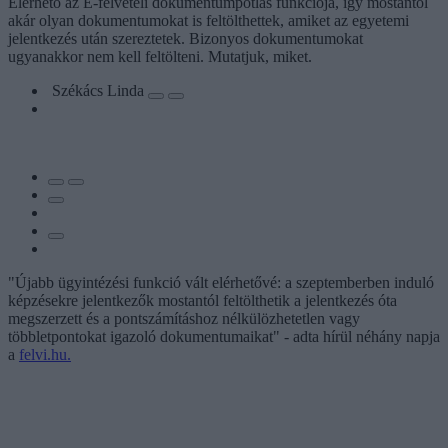
Elérhető az E-felvételi dokumentumpótlás funkciója, így mostantól
akár olyan dokumentumokat is feltölthettek, amiket az egyetemi
jelentkezés után szereztetek. Bizonyos dokumentumokat
ugyanakkor nem kell feltölteni. Mutatjuk, miket.
Székács Linda
"Újabb ügyintézési funkció vált elérhetővé: a szeptemberben induló
képzésekre jelentkezők mostantól feltölthetik a jelentkezés óta
megszerzett és a pontszámításhoz nélkülözhetetlen vagy
többletpontokat igazoló dokumentumaikat" - adta hírül néhány napja
a
felvi.hu.