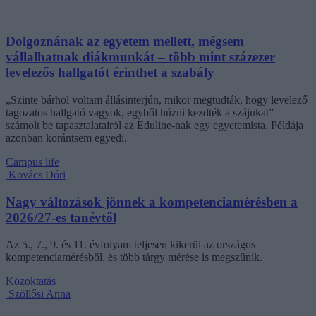
Dolgoznának az egyetem mellett, mégsem
vállalhatnak diákmunkát – több mint százezer
levelezős hallgatót érinthet a szabály
„Szinte bárhol voltam állásinterjún, mikor megtudták, hogy levelező
tagozatos hallgató vagyok, egyből húzni kezdték a szájukat” –
számolt be tapasztalatairól az Eduline-nak egy egyetemista. Példája
azonban korántsem egyedi.
Campus life
Kovács Dóri
Nagy változások jönnek a kompetenciamérésben a
2026/27-es tanévtől
Az 5., 7., 9. és 11. évfolyam teljesen kikerül az országos
kompetenciamérésből, és több tárgy mérése is megszűnik.
Közoktatás
Szöllősi Anna