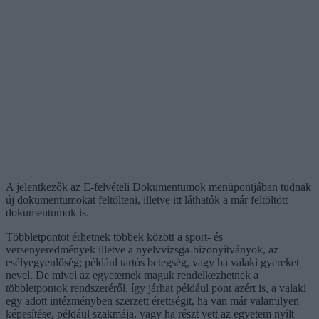
A jelentkezők az E-felvételi Dokumentumok menüpontjában tudnak
új dokumentumokat feltölteni, illetve itt láthatók a már feltöltött
dokumentumok is.
Többletpontot érhetnek többek között a sport- és
versenyeredmények illetve a nyelvvizsga-bizonyítványok, az
esélyegyenlőség; például tartós betegség, vagy ha valaki gyereket
nevel. De mivel az egyetemek maguk rendelkezhetnek a
többletpontok rendszeréről, így járhat például pont azért is, a valaki
egy adott intézményben szerzett érettségit, ha van már valamilyen
képesítése, például szakmája, vagy ha részt vett az egyetem nyílt