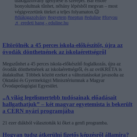
diákigazolvány igénylése is szerepel. Bár elsőre
bonyolultnak tűnhet, néhány lépésből megvan – most
végigvezetünk titeket a teljes folyamaton.😉
#diákigazolvány
#egyetem
#neptun
#eduline
#foryou
♬ eredeti hang - eduline.hu
Eltörölnék a 45 perces iskola-előkészítőt, újra az
óvodák dönthetnének az iskolaérettségről
Megszűnhet a 45 perces iskola-előkészítő foglalkozás, újra az
óvodák dönthetnének az iskolaérettségről, és az oviKRÉTA is
átalakulhat. Többek között ezeket a változtatásokat javasolta az
Oktatási és Gyermekügyi Minisztériumnak a Magyar
Óvodapedagógiai Egyesület.
„A világ legelismertebb tudósainak előadásait
hallgathatjuk” – két magyar egyetemista is bekerült
a CERN nyári programjába
21 ezer diákból választották ki őket a genfi programba.
Hogyan tudsz átkerülni fizetős képzésről államira?