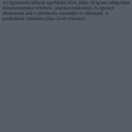
Az ügyintézési időszak egyébként 2024. július 10-ig tart; eddig lehet
dokumentumokat feltölteni, adatokat módosítani, és egyszeri
alkalommal akár a jelentkezés sorrendjén is változtatni. A
ponthatárok várhatóan július 24-én érkeznek.