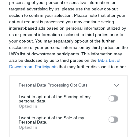
processing of your personal or sensitive information for
továbbtanulhatnak, sőt, a szakmai érettségijük emelt szintűnek
számít. A szakma többletpontokat is érhet, főleg, ha azonos
targeted advertising by us, please use the below opt-out
szakterületen tanulnátok tovább.
section to confirm your selection. Please note that after your
opt-out request is processed you may continue seeing
Mindezeket összevetve tehát a technikumok leginkább azoknak a
interest-based ads based on personal information utilized by
középiskolásoknak kedveznek, akik fontolgatják a felsőoktatásban
us or personal information disclosed to third parties prior to
való továbbtanulást, ezért mindenképpen szeretnének érettségit
szerezni, ugyanakkor szeretnék, ha lenne egy szakképzettség is a
your opt-out. You may separately opt-out of the further
kezükben, amivel akár már a középiskola elvégzése után is biztos
disclosure of your personal information by third parties on the
állásuk és keresetük lehet.
IAB’s list of downstream participants. This information may
also be disclosed by us to third parties on the
IAB’s List of
Hogyan lehet bekerülni?
Downstream Participants
that may further disclose it to other
Mivel a technikum az utóbbi évek legnépszerűbb iskolatípusa, ezért
third parties.
a bekerülést a legnépszerűbb, legkiválóbb oktatást nyújtó
intézményekben gyakran komoly feltételekhez, a központi írásbeli
Personal Data Processing Opt Outs
felvételi megírása mellett szóbeli felvételi vizsgához is kötik.
I want to opt-out of the Sharing of my
A felvételi módjáról és követelményeiről az iskolák felvételi
personal data.
tájékoztatóiban olvashattok, a középiskolai felvételi legfontosabb
Opted In
dátumait
pedig ebben a cikkünkben szedtük össze nektek.
I want to opt-out of the Sale of my
Ha arra is kíváncsiak vagytok, hogy kiknek ajánlottak a négy
Personal Data.
évfolyamos gimnáziumok,
kattintsatok ide
, a nemzetközi
Opted In
középiskolákról pedig az alábbi cikkünkben olvashattok: