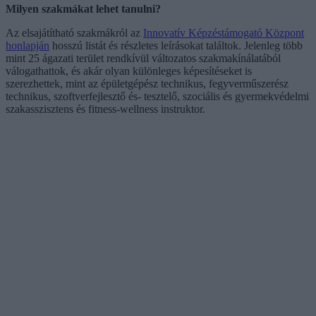
Milyen szakmákat lehet tanulni?
Az elsajátítható szakmákról az
Innovatív Képzéstámogató Központ
honlapján
hosszú listát és részletes leírásokat találtok. Jelenleg több
mint 25 ágazati terület rendkívül változatos szakmakínálatából
válogathattok, és akár olyan különleges képesítéseket is
szerezhettek, mint az épületgépész technikus, fegyverműszerész
technikus, szoftverfejlesztő és- tesztelő, szociális és gyermekvédelmi
szakasszisztens és fitness-wellness instruktor.