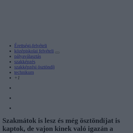
Érettségi-felvételi
középiskolai felvételi
pályaválasztás
szakképzés
szakképzési ösztöndíj
technikum
+1
Szakmátok is lesz és még ösztöndíjat is
kaptok, de vajon kinek való igazán a