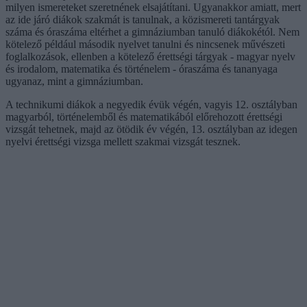
milyen ismereteket szeretnének elsajátítani. Ugyanakkor amiatt, mert
az ide járó diákok szakmát is tanulnak, a közismereti tantárgyak
száma és óraszáma eltérhet a gimnáziumban tanuló diákokétól. Nem
kötelező például második nyelvet tanulni és nincsenek művészeti
foglalkozások, ellenben a kötelező érettségi tárgyak - magyar nyelv
és irodalom, matematika és történelem - óraszáma és tananyaga
ugyanaz, mint a gimnáziumban.
A technikumi diákok a negyedik évük végén, vagyis 12. osztályban
magyarból, történelemből és matematikából előrehozott érettségi
vizsgát tehetnek, majd az ötödik év végén, 13. osztályban az idegen
nyelvi érettségi vizsga mellett szakmai vizsgát tesznek.