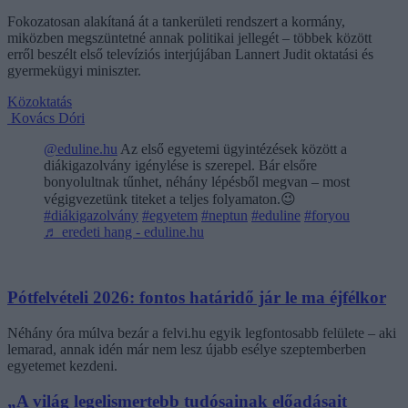
Fokozatosan alakítaná át a tankerületi rendszert a kormány,
miközben megszüntetné annak politikai jellegét – többek között
erről beszélt első televíziós interjújában Lannert Judit oktatási és
gyermekügyi miniszter.
Közoktatás
Kovács Dóri
@eduline.hu
Az első egyetemi ügyintézések között a
diákigazolvány igénylése is szerepel. Bár elsőre
bonyolultnak tűnhet, néhány lépésből megvan – most
végigvezetünk titeket a teljes folyamaton.😉
#diákigazolvány
#egyetem
#neptun
#eduline
#foryou
♬ eredeti hang - eduline.hu
Pótfelvételi 2026: fontos határidő jár le ma éjfélkor
Néhány óra múlva bezár a felvi.hu egyik legfontosabb felülete – aki
lemarad, annak idén már nem lesz újabb esélye szeptemberben
egyetemet kezdeni.
„A világ legelismertebb tudósainak előadásait