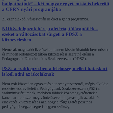
hallgathatjuk” – két magyar egyetemista is bekerült
a CERN nyári programjába
21 ezer diákból választották ki őket a genfi programba.
NOKS-dolgozók bére, cafetéria, túlórapótlék –
ezeket a változásokat sürgeti a PDSZ a
köznevelésben
Nemcsak magasabb fizetéseket, hanem kiszámíthatóbb bérrendszert
és minden ledolgozott túlóra kifizetését is szeretné elérni a
Pedagógusok Demokratikus Szakszervezete (PDSZ).
PSZ: a szakképzésben a felelősség mellett hatáskört
is kell adni az iskoláknak
Nem volt közvetlen egyeztetés a törvénytervezetről, mégis elküldte
részletes észrevételeit a Pedagógusok Szakszervezete (PSZ) a
szakminisztériumnak, melyben többek között egyetértettek a
kancellári rendszer megszüntetésével, de javasolják az oktató
elnevezés kivezetését és azt, hogy a főigazgatói poszthoz
pedagógusi végzettségre is legyen szükség.