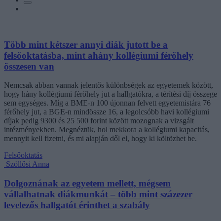
Több mint kétszer annyi diák jutott be a
felsőoktatásba, mint ahány kollégiumi férőhely
összesen van
Nemcsak abban vannak jelentős különbségek az egyetemek között,
hogy hány kollégiumi férőhely jut a hallgatókra, a térítési díj összege
sem egységes. Míg a BME-n 100 újonnan felvett egyetemistára 76
férőhely jut, a BGE-n mindössze 16, a legolcsóbb havi kollégiumi
díjak pedig 9300 és 25 500 forint között mozognak a vizsgált
intézményekben. Megnéztük, hol mekkora a kollégiumi kapacitás,
mennyit kell fizetni, és mi alapján dől el, hogy ki költözhet be.
Felsőoktatás
Szöllősi Anna
Dolgoznának az egyetem mellett, mégsem
vállalhatnak diákmunkát – több mint százezer
levelezős hallgatót érinthet a szabály