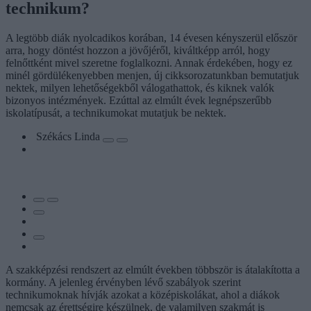
technikum?
A legtöbb diák nyolcadikos korában, 14 évesen kényszerül először
arra, hogy döntést hozzon a jövőjéről, kiváltképp arról, hogy
felnőttként mivel szeretne foglalkozni. Annak érdekében, hogy ez
minél gördülékenyebben menjen, új cikksorozatunkban bemutatjuk
nektek, milyen lehetőségekből válogathattok, és kiknek valók
bizonyos intézmények. Ezúttal az elmúlt évek legnépszerűbb
iskolatípusát, a technikumokat mutatjuk be nektek.
Székács Linda
A szakképzési rendszert az elmúlt években többször is átalakította a
kormány. A jelenleg érvényben lévő szabályok szerint
technikumoknak hívják azokat a középiskolákat, ahol a diákok
nemcsak az érettségire készülnek, de valamilyen szakmát is