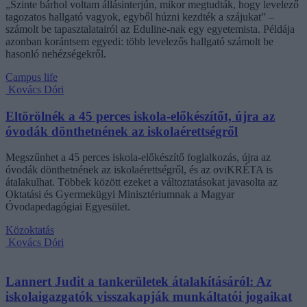
„Szinte bárhol voltam állásinterjún, mikor megtudták, hogy levelező
tagozatos hallgató vagyok, egyből húzni kezdték a szájukat” –
számolt be tapasztalatairól az Eduline-nak egy egyetemista. Példája
azonban korántsem egyedi: több levelezős hallgató számolt be
hasonló nehézségekről.
Campus life
Kovács Dóri
Eltörölnék a 45 perces iskola-előkészítőt, újra az
óvodák dönthetnének az iskolaérettségről
Megszűnhet a 45 perces iskola-előkészítő foglalkozás, újra az
óvodák dönthetnének az iskolaérettségről, és az oviKRÉTA is
átalakulhat. Többek között ezeket a változtatásokat javasolta az
Oktatási és Gyermekügyi Minisztériumnak a Magyar
Óvodapedagógiai Egyesület.
Közoktatás
Kovács Dóri
Lannert Judit a tankerületek átalakításáról: Az
iskolaigazgatók visszakapják munkáltatói jogaikat