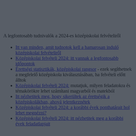
A legfontosabb tudnivalók a 2024-es középiskolai felvételiről
Itt van minden, amit tudnotok kell a hamarosan induló
középiskolai felvételiről
Középiskolai felvételi 2024: itt vannak a legfontosabb
időpontok
Érettségi statisztikák, középiskolai rangsor
- ezek segíthetnek
a megfelelő középiskola kiválasztásában, ha felvételi előtt
álltok
Középiskolai felvételi 2024:
mutatjuk, milyen feladatokra és
témakörökre lehet számítani magyarból és matekból
Itt nézhetitek meg, hogy sikerültek az érettségik a
középiskolákban, ahová jelentkeznétek
Középiskolai felvételi 2024: a korábbi évek ponthatárait hol
lehet megnézni?
Középiskolai felvételi 2024: itt nézhetitek meg a korábbi
évek feladatlapjait