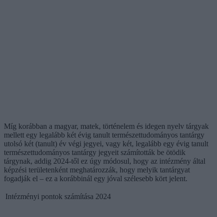
Míg korábban a magyar, matek, történelem és idegen nyelv tárgyak
mellett egy legalább két évig tanult természettudományos tantárgy
utolsó két (tanult) év végi jegyei, vagy két, legalább egy évig tanult
természettudományos tantárgy jegyeit számították be ötödik
tárgynak, addig 2024-től ez úgy módosul, hogy az intézmény által
képzési területenként meghatározzák, hogy melyik tantárgyat
fogadják el – ez a korábbinál egy jóval szélesebb kört jelent.
Intézményi pontok számítása 2024