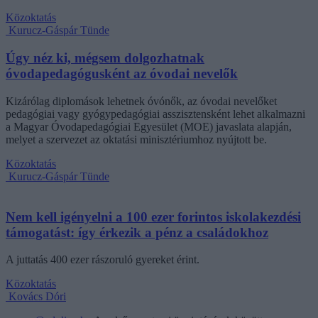
Közoktatás
Kurucz-Gáspár Tünde
Úgy néz ki, mégsem dolgozhatnak
óvodapedagógusként az óvodai nevelők
Kizárólag diplomások lehetnek óvónők, az óvodai nevelőket
pedagógiai vagy gyógypedagógiai asszisztensként lehet alkalmazni
a Magyar Óvodapedagógiai Egyesület (MOE) javaslata alapján,
melyet a szervezet az oktatási minisztériumhoz nyújtott be.
Közoktatás
Kurucz-Gáspár Tünde
Nem kell igényelni a 100 ezer forintos iskolakezdési
támogatást: így érkezik a pénz a családokhoz
A juttatás 400 ezer rászoruló gyereket érint.
Közoktatás
Kovács Dóri