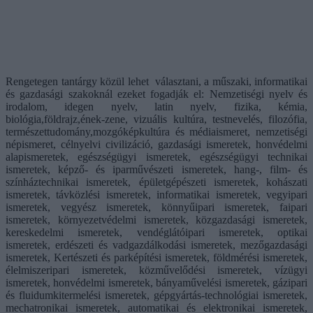
Rengetegen tantárgy közül lehet választani, a műszaki, informatikai
és gazdasági szakoknál ezeket fogadják el: Nemzetiségi nyelv és
irodalom, idegen nyelv, latin nyelv, fizika, kémia,
biológia,földrajz,ének-zene, vizuális kultúra, testnevelés, filozófia,
természettudomány,mozgóképkultúra és médiaismeret, nemzetiségi
népismeret, célnyelvi civilizáció, gazdasági ismeretek, honvédelmi
alapismeretek, egészségügyi ismeretek, egészségügyi technikai
ismeretek, képző- és iparművészeti ismeretek, hang-, film- és
színháztechnikai ismeretek, épületgépészeti ismeretek, kohászati
ismeretek, távközlési ismeretek, informatikai ismeretek, vegyipari
ismeretek, vegyész ismeretek, könnyűipari ismeretek, faipari
ismeretek, környezetvédelmi ismeretek, közgazdasági ismeretek,
kereskedelmi ismeretek, vendéglátóipari ismeretek, optikai
ismeretek, erdészeti és vadgazdálkodási ismeretek, mezőgazdasági
ismeretek, Kertészeti és parképítési ismeretek, földmérési ismeretek,
élelmiszeripari ismeretek, közművelődési ismeretek, vízügyi
ismeretek, honvédelmi ismeretek, bányaművelési ismeretek, gázipari
és fluidumkitermelési ismeretek, gépgyártás-technológiai ismeretek,
mechatronikai ismeretek, automatikai és elektronikai ismeretek,