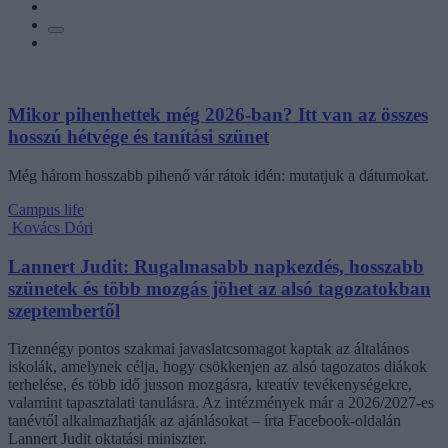
Mikor pihenhettek még 2026-ban? Itt van az összes
hosszú hétvége és tanítási szünet
Még három hosszabb pihenő vár rátok idén: mutatjuk a dátumokat.
Campus life
Kovács Dóri
Lannert Judit: Rugalmasabb napkezdés, hosszabb
szünetek és több mozgás jöhet az alsó tagozatokban
szeptembertől
Tizennégy pontos szakmai javaslatcsomagot kaptak az általános
iskolák, amelynek célja, hogy csökkenjen az alsó tagozatos diákok
terhelése, és több idő jusson mozgásra, kreatív tevékenységekre,
valamint tapasztalati tanulásra. Az intézmények már a 2026/2027-es
tanévtől alkalmazhatják az ajánlásokat – írta Facebook-oldalán
Lannert Judit oktatási miniszter.