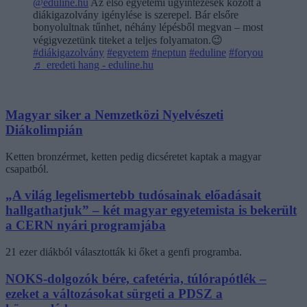
@eduline.hu
Az első egyetemi ügyintézések között a
diákigazolvány igénylése is szerepel. Bár elsőre
bonyolultnak tűnhet, néhány lépésből megvan – most
végigvezetünk titeket a teljes folyamaton.😉
#diákigazolvány
#egyetem
#neptun
#eduline
#foryou
♬ eredeti hang - eduline.hu
Magyar siker a Nemzetközi Nyelvészeti
Diákolimpián
Ketten bronzérmet, ketten pedig dicséretet kaptak a magyar
csapatból.
„A világ legelismertebb tudósainak előadásait
hallgathatjuk” – két magyar egyetemista is bekerült
a CERN nyári programjába
21 ezer diákból választották ki őket a genfi programba.
NOKS-dolgozók bére, cafetéria, túlórapótlék –
ezeket a változásokat sürgeti a PDSZ a