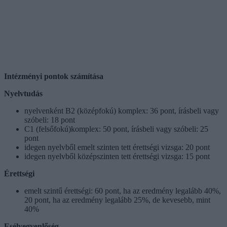
Intézményi pontok számítása
Nyelvtudás
nyelvenként B2 (középfokú) komplex: 36 pont, írásbeli vagy
szóbeli: 18 pont
C1 (felsőfokú)komplex: 50 pont, írásbeli vagy szóbeli: 25
pont
idegen nyelvből emelt szinten tett érettségi vizsga: 20 pont
idegen nyelvből középszinten tett érettségi vizsga: 15 pont
Érettségi
emelt szintű érettségi: 60 pont, ha az eredmény legalább 40%,
20 pont, ha az eredmény legalább 25%, de kevesebb, mint
40%
Esélyegyenlőség