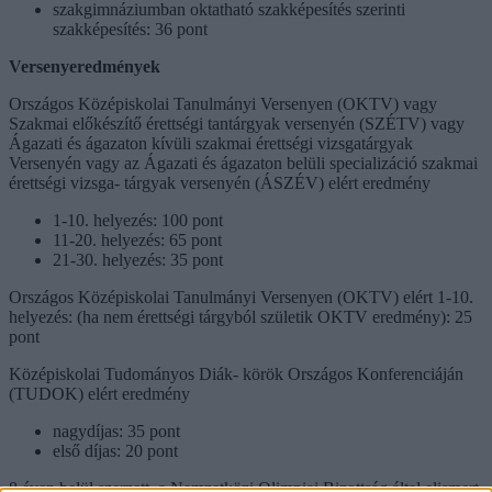
szakgimnáziumban oktatható szakképesítés szerinti
szakképesítés: 36 pont
Versenyeredmények
Országos Középiskolai Tanulmányi Versenyen (OKTV) vagy
Szakmai előkészítő érettségi tantárgyak versenyén (SZÉTV) vagy
Ágazati és ágazaton kívüli szakmai érettségi vizsgatárgyak
Versenyén vagy az Ágazati és ágazaton belüli specializáció szakmai
érettségi vizsga- tárgyak versenyén (ÁSZÉV) elért eredmény
1-10. helyezés: 100 pont
11-20. helyezés: 65 pont
21-30. helyezés: 35 pont
Országos Középiskolai Tanulmányi Versenyen (OKTV) elért 1-10.
helyezés: (ha nem érettségi tárgyból születik OKTV eredmény): 25
pont
Középiskolai Tudományos Diák- körök Országos Konferenciáján
(TUDOK) elért eredmény
nagydíjas: 35 pont
első díjas: 20 pont
8 éven belül szerzett, a Nemzetközi Olimpiai Bizottság által elismert