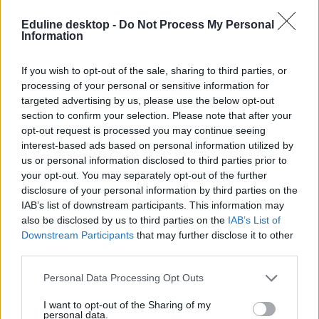
sportágban Nemzetközi Olimpiai Bizottság (NOB) által szervezett
olimpiai játékokon,1984-től kezdődően a Paralimpián vagy
Eduline desktop -
Do Not Process My Personal
Information
Siketlimpián, a Nemzetközi Sakkszövetség (FIDE) által szervezett
Sakkolimpián való részvétel: 65 pont
If you wish to opt-out of the sale, sharing to third parties, or
Világ- és Európa-bajnokságon elért legalább 8. helyezés: 35 pont
processing of your personal or sensitive information for
A korosztályos világ-vagy Európa-bajnokságon, az Universiadén, a
targeted advertising by us, please use the below opt-out
Nemzetközi Egyetemi Sportszövetség (FISU) által szervezett
section to confirm your selection. Please note that after your
egyetemi világbajnokságon, az Ifjúsági Olimpián elért legalább 6.
opt-out request is processed you may continue seeing
helyezés: 25 pont
interest-based ads based on personal information utilized by
Az adott sportág magyarországi országos sportági
us or personal information disclosed to third parties prior to
szakszövetségének igazolása országos bajnokságon elért legalább 6.
your opt-out. You may separately opt-out of the further
helyezés: 15 pont
disclosure of your personal information by third parties on the
IAB’s list of downstream participants. This information may
Diákolimpia országos döntőjében elért legalább 6. helyezés: 10 pont
also be disclosed by us to third parties on the
IAB’s List of
Országos Művészeti Tanulmányi Versenyen elért eredmény 1-3.
Downstream Participants
that may further disclose it to other
helyezés (egyéni versenyzőként): 35 pont
third parties.
Ifjúsági Tudományos és Innovációs Tehetségkutató Versenyen elért
Personal Data Processing Opt Outs
eredmény 1-3. helyezés: 100 pont
I want to opt-out of the Sharing of my
Országos Szakmai Tanulmányi Versenyen elért eredmény: 35 pont
personal data.