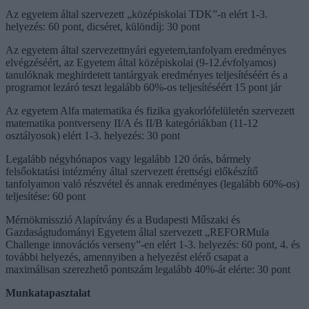
Az egyetem által szervezett „középiskolai TDK”-n elért 1-3.
helyezés: 60 pont, dicséret, különdíj: 30 pont
Az egyetem által szervezettnyári egyetem,tanfolyam eredményes
elvégzéséért, az Egyetem által középiskolai (9-12.évfolyamos)
tanulóknak meghirdetett tantárgyak eredményes teljesítéséért és a
programot lezáró teszt legalább 60%-os teljesítéséért 15 pont jár
Az egyetem Alfa matematika és fizika gyakorlófelületén szervezett
matematika pontverseny II/A és II/B kategóriákban (11-12
osztályosok) elért 1-3. helyezés: 30 pont
Legalább négyhónapos vagy legalább 120 órás, bármely
felsőoktatási intézmény által szervezett érettségi előkészítő
tanfolyamon való részvétel és annak eredményes (legalább 60%-os)
teljesítése: 60 pont
Mérnökmisszió Alapítvány és a Budapesti Műszaki és
Gazdaságtudományi Egyetem által szervezett „REFORMula
Challenge innovációs verseny”-en elért 1-3. helyezés: 60 pont, 4. és
további helyezés, amennyiben a helyezést elérő csapat a
maximálisan szerezhető pontszám legalább 40%-át elérte: 30 pont
Munkatapasztalat