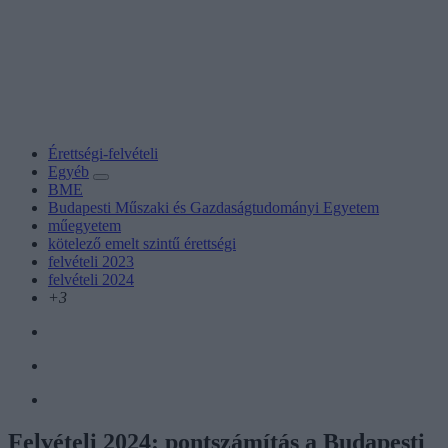
Érettségi-felvételi
Egyéb
BME
Budapesti Műszaki és Gazdaságtudományi Egyetem
műegyetem
kötelező emelt szintű érettségi
felvételi 2023
felvételi 2024
+3
Felvételi 2024: pontszámítás a Budapesti