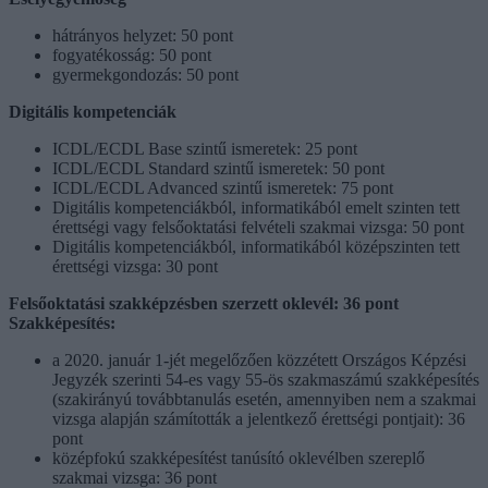
hátrányos helyzet: 50 pont
fogyatékosság: 50 pont
gyermekgondozás: 50 pont
Digitális kompetenciák
ICDL/ECDL Base szintű ismeretek: 25 pont
ICDL/ECDL Standard szintű ismeretek: 50 pont
ICDL/ECDL Advanced szintű ismeretek: 75 pont
Digitális kompetenciákból, informatikából emelt szinten tett
érettségi vagy felsőoktatási felvételi szakmai vizsga: 50 pont
Digitális kompetenciákból, informatikából középszinten tett
érettségi vizsga: 30 pont
Felsőoktatási szakképzésben szerzett oklevél: 36 pont
Szakképesítés:
a 2020. január 1-jét megelőzően közzétett Országos Képzési
Jegyzék szerinti 54-es vagy 55-ös szakmaszámú szakképesítés
(szakirányú továbbtanulás esetén, amennyiben nem a szakmai
vizsga alapján számították a jelentkező érettségi pontjait): 36
pont
középfokú szakképesítést tanúsító oklevélben szereplő
szakmai vizsga: 36 pont