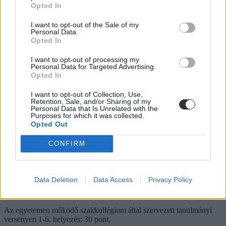
Opted In
Tudományos Diákköri Tanács (TDK) vagy az Országos
Tudományos Diák- köri Tanács (OTDK) által szervezett versenyen
I want to opt-out of the Sale of my
elért eredmény 1-3. helyezés: 35 pont, különdíj: 20 pont
Personal Data.
Opted In
"Ifjú tudósok” tudományos középiskolai vetélkedőn elért eredmény
I want to opt-out of processing my
1. helyezés: 100 pont
Personal Data for Targeted Advertising.
2. helyezés: 65 pont
Opted In
3. helyezés: 35 pont
I want to opt-out of Collection, Use,
Nemzetközi Tudományos Diákolimpián való részvétel: 100 pont
Retention, Sale, and/or Sharing of my
Personal Data that Is Unrelated with the
V4-es Közgazdasági Diákolimpián elért eredmény 1-3. helyezés: 50
Purposes for which it was collected.
pont
Opted Out
Országos Szilárd Leó Fizikaversenyen 1-5. helyezés: 80 pont, 6-10.
CONFIRM
helyezés: 40 pont
Kürschák József Matematikai Tanulóversenyen I.díj: 80 pont, II. díj:
60 pont, III. díj: 40 pont
Data Deletion
Data Access
Privacy Policy
A BME-hez kötődő jogcímek
Az egyetemen működő szakkollégium által szervezett tanulmányi
versenyen 1-6. helyezés: 30 pont,