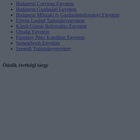
Budapesti Corvinus Egyetem
Budapesti Gazdasági Egyetem
Budapesti Műszaki és Gazdaságtudományi Egyetem
Eötvös Loránd Tudományegyetem
Károli Gáspár Református Egyetem
Óbudai Egyetem
Pázmány Péter Katolikus Egyetem
Semmelweis Egyetem
Szegedi Tudományegyetem
Ötödik érettségi tárgy