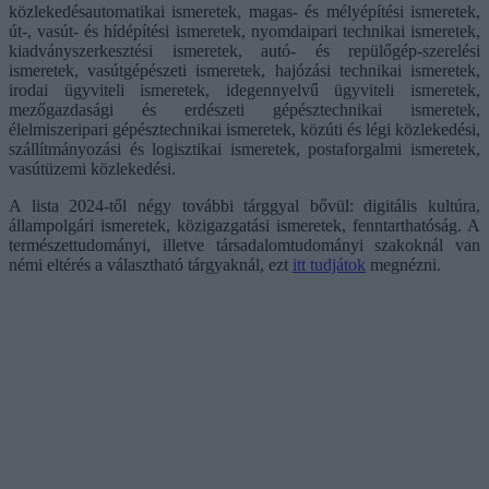
közlekedésautomatikai ismeretek, magas- és mélyépítési ismeretek,
út-, vasút- és hídépítési ismeretek, nyomdaipari technikai ismeretek,
kiadványszerkesztési ismeretek, autó- és repülőgép-szerelési
ismeretek, vasútgépészeti ismeretek, hajózási technikai ismeretek,
irodai ügyviteli ismeretek, idegennyelvű ügyviteli ismeretek,
mezőgazdasági és erdészeti gépésztechnikai ismeretek,
élelmiszeripari gépésztechnikai ismeretek, közúti és légi közlekedési,
szállítmányozási és logisztikai ismeretek, postaforgalmi ismeretek,
vasútüzemi közlekedési.
A lista 2024-től négy további tárggyal bővül: digitális kultúra,
állampolgári ismeretek, közigazgatási ismeretek, fenntarthatóság. A
természettudományi, illetve társadalomtudományi szakoknál van
némi eltérés a választható tárgyaknál, ezt
itt tudjátok
megnézni.