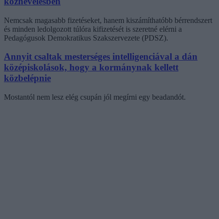
köznevelésben
Nemcsak magasabb fizetéseket, hanem kiszámíthatóbb bérrendszert
és minden ledolgozott túlóra kifizetését is szeretné elérni a
Pedagógusok Demokratikus Szakszervezete (PDSZ).
Annyit csaltak mesterséges intelligenciával a dán
középiskolások, hogy a kormánynak kellett
közbelépnie
Mostantól nem lesz elég csupán jól megírni egy beadandót.