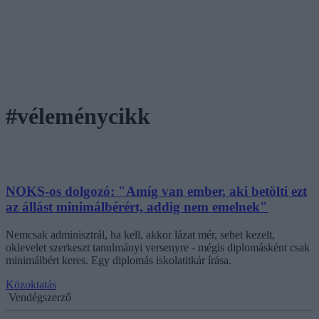
#véleménycikk
NOKS-os dolgozó: "Amíg van ember, aki betölti ezt
az állást minimálbérért, addig nem emelnek"
Nemcsak adminisztrál, ha kell, akkor lázat mér, sebet kezelt,
oklevelet szerkeszt tanulmányi versenyre - mégis diplomásként csak
minimálbért keres. Egy diplomás iskolatitkár írása.
Közoktatás
Vendégszerző