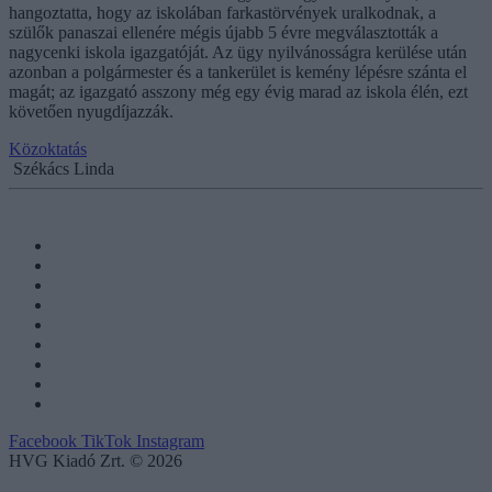
hangoztatta, hogy az iskolában farkastörvények uralkodnak, a
szülők panaszai ellenére mégis újabb 5 évre megválasztották a
nagycenki iskola igazgatóját. Az ügy nyilvánosságra kerülése után
azonban a polgármester és a tankerület is kemény lépésre szánta el
magát; az igazgató asszony még egy évig marad az iskola élén, ezt
követően nyugdíjazzák.
Közoktatás
Székács Linda
Facebook
TikTok
Instagram
HVG Kiadó Zrt. © 2026