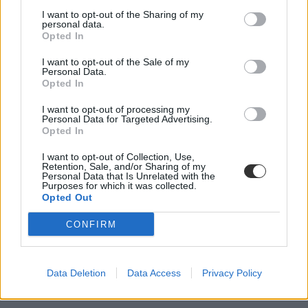
I want to opt-out of the Sharing of my
personal data.
Opted In
I want to opt-out of the Sale of my
Personal Data.
Opted In
Az Egyesült Királyságban vagy az USA-ban jobb
I want to opt-out of processing my
egyetemre járni?
Personal Data for Targeted Advertising.
Opted In
Sokan álmodoznak arról, hogy külföldön tanuljanak, de amikor
választani kell a brit és az amerikai egyetemek között, könnyű
I want to opt-out of Collection, Use,
elveszni. Mindkét rendszer világszínvonalú, mégis másképp
Retention, Sale, and/or Sharing of my
Personal Data that Is Unrelated with the
működik: eltér a tanórák felépítése, a felvételi folyamata, a közösségi
Purposes for which it was collected.
élet és a mindennapok ritmusa. Ritli Zsanett írása, aki a University
Opted Out
of St. Andrews alumnájaként és jelenlegi Fulbright-ösztöndíjas
NYU hallgatóként mindkét felsőoktatási rendszerben első kézből
CONFIRM
szerzett tapasztalatot.
Felsőoktatás
Vendégszerző
Data Deletion
Data Access
Privacy Policy