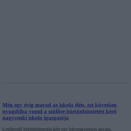
Még egy évig marad az iskola élén, ezt követően
nyugdíjba vonul a szülőre börtönbüntetést kérő
nagycenki iskola igazgatója
Letöltendő börtönbüntetést kért egy háromgyerekes anyára,