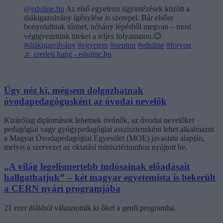
@eduline.hu
Az első egyetemi ügyintézések között a
diákigazolvány igénylése is szerepel. Bár elsőre
bonyolultnak tűnhet, néhány lépésből megvan – most
végigvezetünk titeket a teljes folyamaton.😉
#diákigazolvány
#egyetem
#neptun
#eduline
#foryou
♬ eredeti hang - eduline.hu
Úgy néz ki, mégsem dolgozhatnak
óvodapedagógusként az óvodai nevelők
Kizárólag diplomások lehetnek óvónők, az óvodai nevelőket
pedagógiai vagy gyógypedagógiai asszisztensként lehet alkalmazni
a Magyar Óvodapedagógiai Egyesület (MOE) javaslata alapján,
melyet a szervezet az oktatási minisztériumhoz nyújtott be.
„A világ legelismertebb tudósainak előadásait
hallgathatjuk” – két magyar egyetemista is bekerült
a CERN nyári programjába
21 ezer diákból választották ki őket a genfi programba.