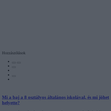
Hozzászólások
Mi a baj a 8 osztályos általános iskolával, és mi jöhet
helyette?