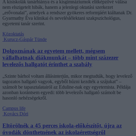
A kisiskolák tanárhiánya és a kisgimnáziumok elitképzővé válása
nem elszigetelt hibák, hanem a jelenlegi oktatási szerkezet
„erővonalai”, amelyek a rendszer gyökeres reformjáért kiáltanak Dr.
Gyarmathy Éva klinikai és neveléslélektani szakpszichológus,
egyetemi tanár szerint.
Közoktatás
Kurucz-Gáspár Tünde
Dolgoznának az egyetem mellett, mégsem
vállalhatnak diákmunkát – több mint százezer
levelezős hallgatót érinthet a szabály
„Szinte bárhol voltam állásinterjún, mikor megtudták, hogy levelező
tagozatos hallgató vagyok, egyből húzni kezdték a szájukat” –
számolt be tapasztalatairól az Eduline-nak egy egyetemista. Példája
azonban korántsem egyedi: több levelezős hallgató számolt be
hasonló nehézségekről.
Campus life
Kovács Dóri
Eltörölnék a 45 perces iskola-előkészítőt, újra az
óvodák dönthetnének az iskolaérettségről