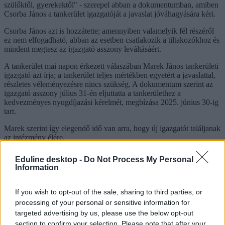
szülőktől, gyerekektől" - szerepel abban a dokumentumban, amiben
Csorba János a tankerület igazgatóját a javaslat jóváhagyására kéri.
Csorba János azt is hozzátette; amennyiben valamelyik fél részéről
ez nem elfogadható, abban az esetben csatlakozik a tiltakozókhoz és
mindent megtesz az igazgató asszony leváltásáért.
A tankerület mai napon érkezett válaszában Marek János tankerületi
igazgató azt írja; a tankerület teljes mértékben egyetért a javaslattal,
részletes véleményezésre nincs szükség. A dokumentum szerint az
igazgató asszony július 31-én eljuttatta a tankerülethez a
kedvezményes nyugdíjazási kérelmét, megbízása 2025. június 30-ig
tart.
Marek szerint így elegendő idő van arra, hogy új igazgatót találjanak
az intézmény élére.
Eduline desktop -
Do Not Process My Personal
Information
If you wish to opt-out of the sale, sharing to third parties, or
processing of your personal or sensitive information for
targeted advertising by us, please use the below opt-out
section to confirm your selection. Please note that after your