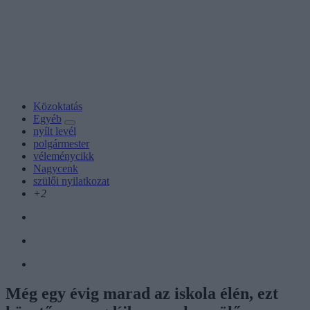
Közoktatás
Egyéb
nyílt levél
polgármester
véleménycikk
Nagycenk
szülői nyilatkozat
+2
Még egy évig marad az iskola élén, ezt