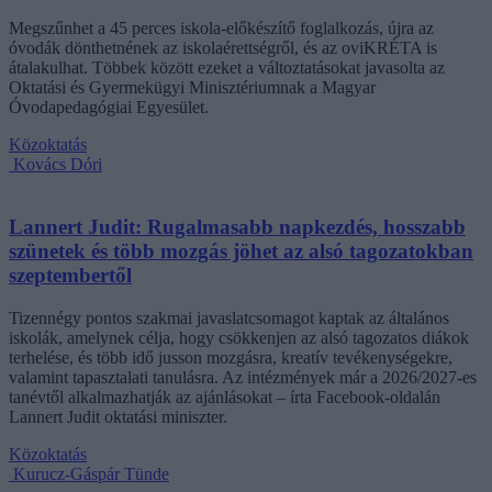
Megszűnhet a 45 perces iskola-előkészítő foglalkozás, újra az
óvodák dönthetnének az iskolaérettségről, és az oviKRÉTA is
átalakulhat. Többek között ezeket a változtatásokat javasolta az
Oktatási és Gyermekügyi Minisztériumnak a Magyar
Óvodapedagógiai Egyesület.
Közoktatás
Kovács Dóri
Lannert Judit: Rugalmasabb napkezdés, hosszabb
szünetek és több mozgás jöhet az alsó tagozatokban
szeptembertől
Tizennégy pontos szakmai javaslatcsomagot kaptak az általános
iskolák, amelynek célja, hogy csökkenjen az alsó tagozatos diákok
terhelése, és több idő jusson mozgásra, kreatív tevékenységekre,
valamint tapasztalati tanulásra. Az intézmények már a 2026/2027-es
tanévtől alkalmazhatják az ajánlásokat – írta Facebook-oldalán
Lannert Judit oktatási miniszter.
Közoktatás
Kurucz-Gáspár Tünde