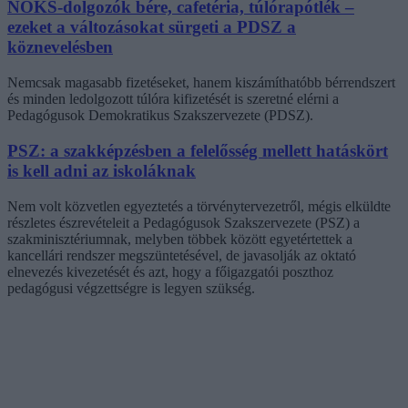
NOKS-dolgozók bére, cafetéria, túlórapótlék –
ezeket a változásokat sürgeti a PDSZ a
köznevelésben
Nemcsak magasabb fizetéseket, hanem kiszámíthatóbb bérrendszert
és minden ledolgozott túlóra kifizetését is szeretné elérni a
Pedagógusok Demokratikus Szakszervezete (PDSZ).
PSZ: a szakképzésben a felelősség mellett hatáskört
is kell adni az iskoláknak
Nem volt közvetlen egyeztetés a törvénytervezetről, mégis elküldte
részletes észrevételeit a Pedagógusok Szakszervezete (PSZ) a
szakminisztériumnak, melyben többek között egyetértettek a
kancellári rendszer megszüntetésével, de javasolják az oktató
elnevezés kivezetését és azt, hogy a főigazgatói poszthoz
pedagógusi végzettségre is legyen szükség.