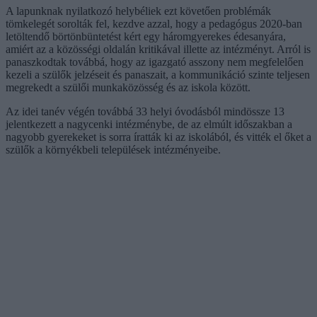
A lapunknak nyilatkozó helybéliek ezt követően problémák
tömkelegét sorolták fel, kezdve azzal, hogy a pedagógus 2020-ban
letöltendő börtönbüntetést kért egy háromgyerekes édesanyára,
amiért az a közösségi oldalán kritikával illette az intézményt. Arról is
panaszkodtak továbbá, hogy az igazgató asszony nem megfelelően
kezeli a szülők jelzéseit és panaszait, a kommunikáció szinte teljesen
megrekedt a szülői munkaközösség és az iskola között.
Az idei tanév végén továbbá 33 helyi óvodásból mindössze 13
jelentkezett a nagycenki intézménybe, de az elmúlt időszakban a
nagyobb gyerekeket is sorra íratták ki az iskolából, és vitték el őket a
szülők a környékbeli települések intézményeibe.