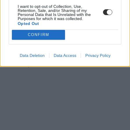
I want to opt-out of Collection, Use,
Retention, Sale, and/or Sharing of my
Personal Data that Is Unrelated with the
Purposes for which it was collected.
Opted Out
CONFIRM
nyílt levél
polgármester
véleménycikk
Data Deletion
Data Access
Privacy Policy
Nagycenk
szülői nyilatkozat