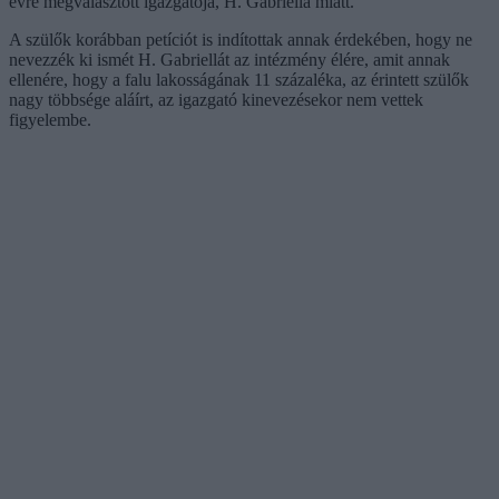
évre megválasztott igazgatója, H. Gabriella miatt.
A szülők korábban petíciót is indítottak annak érdekében, hogy ne
nevezzék ki ismét H. Gabriellát az intézmény élére, amit annak
ellenére, hogy a falu lakosságának 11 százaléka, az érintett szülők
nagy többsége aláírt, az igazgató kinevezésekor nem vettek
figyelembe.