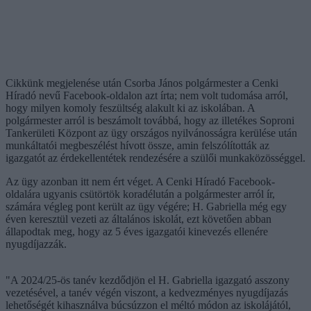
Cikkünk megjelenése után Csorba János polgármester a Cenki
Híradó nevű Facebook-oldalon azt írta; nem volt tudomása arról,
hogy milyen komoly feszültség alakult ki az iskolában. A
polgármester arról is beszámolt továbbá, hogy az illetékes Soproni
Tankerületi Központ az ügy országos nyilvánosságra kerülése után
munkáltatói megbeszélést hívott össze, amin felszólították az
igazgatót az érdekellentétek rendezésére a szülői munkaközösséggel.
Az ügy azonban itt nem ért véget. A Cenki Híradó Facebook-
oldalára ugyanis csütörtök koradélután a polgármester arról ír,
számára végleg pont került az ügy végére; H. Gabriella még egy
éven keresztül vezeti az általános iskolát, ezt követően abban
állapodtak meg, hogy az 5 éves igazgatói kinevezés ellenére
nyugdíjazzák.
"A 2024/25-ös tanév kezdődjön el H. Gabriella igazgató asszony
vezetésével, a tanév végén viszont, a kedvezményes nyugdíjazás
lehetőségét kihasználva búcsúzzon el méltó módon az iskolájától,