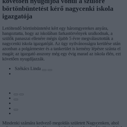
követően nyugdíjba vonul a szülőre
börtönbüntetést kérő nagycenki iskola
igazgatója
Letöltendő börtönbüntetést kért egy háromgyerekes anyára,
hangoztatta, hogy az iskolában farkastörvények uralkodnak, a
szülők panaszai ellenére mégis újabb 5 évre megválasztották a
nagycenki iskola igazgatóját. Az ügy nyilvánosságra kerülése után
azonban a polgármester és a tankerület is kemény lépésre szánta el
magát; az igazgató asszony még egy évig marad az iskola élén, ezt
követően nyugdíjazzák.
Székács Linda
Mindenki számára kedvező megoldás született Nagycenken, ahol