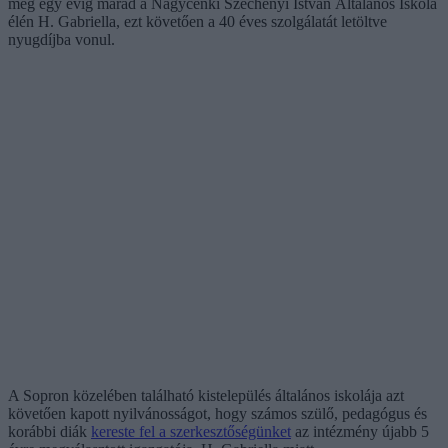
még egy évig marad a Nagycenki Széchenyi István Általános Iskola
élén H. Gabriella, ezt követően a 40 éves szolgálatát letöltve
nyugdíjba vonul.
A Sopron közelében található kistelepülés általános iskolája azt
követően kapott nyilvánosságot, hogy számos szülő, pedagógus és
korábbi diák
kereste fel a szerkesztőségünket
az intézmény újabb 5