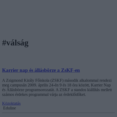
#válság
Karrier nap és állásbörze a ZsKF-en
A Zsigmond Király Főiskola (ZSKF) második alkalommal rendezi
meg campusán 2009. április 24-én 9 és 18 óra között, Karrier Nap
és Állásbörze programsorozatát. A ZSKF a standos kiállítás mellett
számos érdekes programmal várja az érdeklődőket.
Közoktatás
Eduline