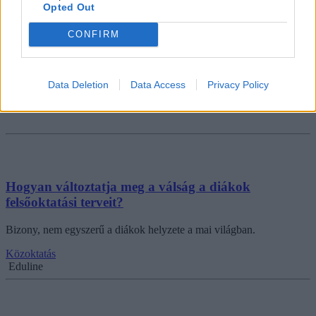
Opted Out
CONFIRM
Data Deletion
Data Access
Privacy Policy
Hogyan változtatja meg a válság a diákok
felsőoktatási terveit?
Bizony, nem egyszerű a diákok helyzete a mai világban.
Közoktatás
Eduline