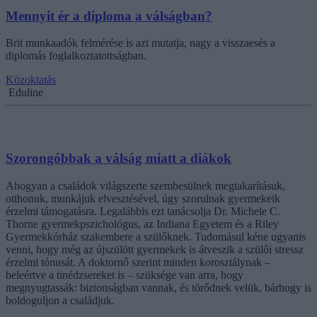
Mennyit ér a diploma a válságban?
Brit munkaadók felmérése is azt mutatja, nagy a visszaesés a
diplomás foglalkoztatottságban.
Közoktatás
Eduline
Szorongóbbak a válság miatt a diákok
Ahogyan a családok világszerte szembesülnek megtakarításuk,
otthonuk, munkájuk elvesztésével, úgy szorulnak gyermekeik
érzelmi támogatásra. Legalábbis ezt tanácsolja Dr. Michele C.
Thorne gyermekpszichológus, az Indiana Egyetem és a Riley
Gyermekkórház szakembere a szülőknek. Tudomásul kéne ugyanis
venni, hogy még az újszülött gyermekek is átveszik a szülői stressz
érzelmi tónusát. A doktornő szerint minden korosztálynak –
beleértve a tinédzsereket is – szüksége van arra, hogy
megnyugtassák: biztonságban vannak, és törődnek velük, bárhogy is
boldoguljon a családjuk.