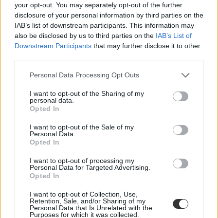
your opt-out. You may separately opt-out of the further
disclosure of your personal information by third parties on the
IAB’s list of downstream participants. This information may
also be disclosed by us to third parties on the
IAB’s List of
Downstream Participants
that may further disclose it to other
third parties.
Az 1848-as forradalom és az áprilisi törvények -
Personal Data Processing Opt Outs
érettségi tétel
I want to opt-out of the Sharing of my
Szaktanár által kidolgozott, garantált minőségű szóbeli történelem
personal data.
érettségi tételeink közül a legújabb letölthető vizsgatétel az 1848-as
Opted In
forradalomról és az április törvényekről.
I want to opt-out of the Sale of my
Érettségi-felvételi
Personal Data.
Eduline
Opted In
I want to opt-out of processing my
Personal Data for Targeted Advertising.
Opted In
I want to opt-out of Collection, Use,
Retention, Sale, and/or Sharing of my
Personal Data that Is Unrelated with the
Purposes for which it was collected.