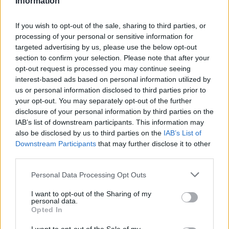
Information
Még csak hétéves, de már zseniális ötlettel rukkolt
If you wish to opt-out of the sale, sharing to third parties, or
elő: bankot nyitott gyerekeknek
processing of your personal or sensitive information for
targeted advertising by us, please use the below opt-out
Bankot alapított egy perui kisfiú annak érdekében, hogy minél több
section to confirm your selection. Please note that after your
gyerek gyűjthessen magának pénzt. Jose Adolfo Quisocala Condori
opt-out request is processed you may continue seeing
hétéves volt, amikor nekivágott a vállalkozásnak, azóta pedig már
interest-based ads based on personal information utilized by
több mint kétezer ügyfele van szerte az országból.
us or personal information disclosed to third parties prior to
Közoktatás
your opt-out. You may separately opt-out of the further
Eduline
disclosure of your personal information by third parties on the
IAB’s list of downstream participants. This information may
also be disclosed by us to third parties on the
IAB’s List of
Downstream Participants
that may further disclose it to other
third parties.
Personal Data Processing Opt Outs
I want to opt-out of the Sharing of my
personal data.
Opted In