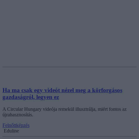
Ha ma csak egy videót nézel meg a körforgásos
gazdaságról, legyen ez
A Circular Hungary videója remekül illusztrálja, miért fontos az
újrahasznosítás.
Felnőttképzés
Eduline