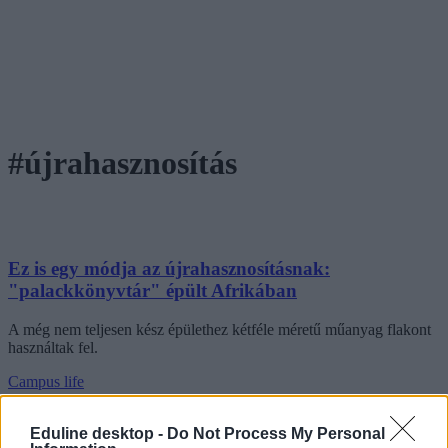
#újrahasznosítás
Ez is egy módja az újrahasznosításnak:
"palackkönyvtár" épült Afrikában
A még nem teljesen kész épülethez kétféle méretű műanyag flakont
használtak fel.
Campus life
Eduline/MTI
Eduline desktop -
Do Not Process My Personal