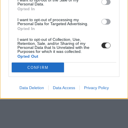
I want to opt-out of the Sale of my
Personal Data.
Opted In
I want to opt-out of processing my
Personal Data for Targeted Advertising.
Opted In
I want to opt-out of Collection, Use,
Retention, Sale, and/or Sharing of my
Personal Data that Is Unrelated with the
Purposes for which it was collected.
A nap képe: különleges padokat kaptak a veszprémi
Opted Out
egyetemisták
CONFIRM
Különleges, száz százalékban újrahasznosított kartonból készített
padokon üldögélhetnek a Pannon Egyetem hallgatói.
Felsőoktatás
Data Deletion
Data Access
Privacy Policy
Eduline