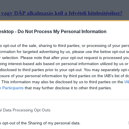
gy DÁP alkalmazás kell a felvételi hitelesítéséhez?
esktop -
Do Not Process My Personal Information
to opt-out of the sale, sharing to third parties, or processing of your per
formation for targeted advertising by us, please use the below opt-out s
r selection. Please note that after your opt-out request is processed y
eing interest-based ads based on personal information utilized by us or
áltja fel és hogyan tudtok regisztrálni
disclosed to third parties prior to your opt-out. You may separately opt-
losure of your personal information by third parties on the IAB’s list of
gedhetetlen rendszer, az Ügyfélkapu, amit az Ügyfélkapu+ és a DÁP alka
. This information may also be disclosed by us to third parties on the
IA
Participants
that may further disclose it to other third parties.
l Data Processing Opt Outs
tozik az ügyintézés?
o opt-out of the Sharing of my personal data.