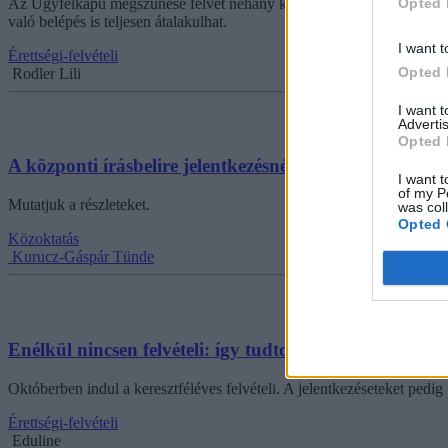
Opted 
Az Ügyfélkapu megszűnése felvet néhány kérdést: például a mostani ker
való belépés is teljesen átalakulhat.
I want t
Érettségi-felvételi
Opted 
Rodler Lili
I want 
Advertis
Opted 
A központi írásbelire jelentkezésnél a szülőnek vagy
I want t
of my P
Mutatjuk a részleteket.
was col
Opted 
Közoktatás
Kurucz-Gáspár Tünde
Enélkül nincsen felvételi: így tudtok regisztrálni az 
Októberben indul a keresztféléves felvételi. A jelentkezéseteket pedig 
Érettségi-felvételi
Eduline