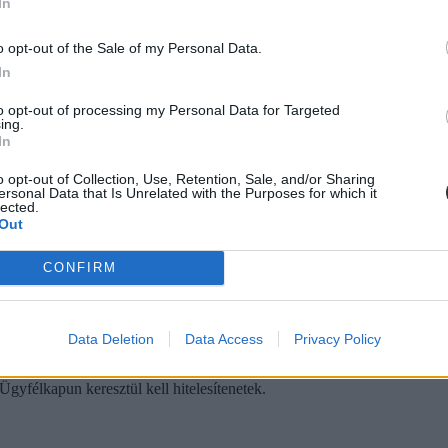
In
esztféléves felvételivel kapcsolatban is, hiszen, ha januártól nem él m
o opt-out of the Sale of my Personal Data.
In
to opt-out of processing my Personal Data for Targeted
ing.
In
 a diáknak az ügyfélkapujára van szükség?
o opt-out of Collection, Use, Retention, Sale, and/or Sharing
ersonal Data that Is Unrelated with the Purposes for which it
lected.
Out
CONFIRM
Data Deletion
Data Access
Privacy Policy
Ügyfélkapura
Ügyfélkapun keresztül kell hitelesítenetek.