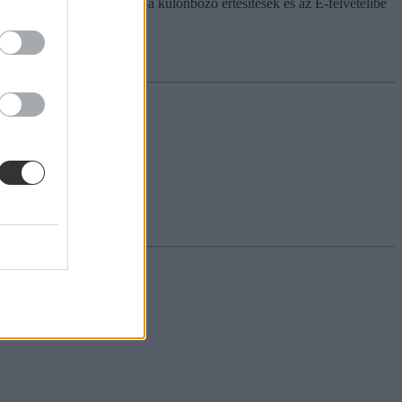
ajd a rendszer már, akkor a különböző értesítések és az E-felvételibe