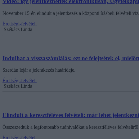
Videó: így jelentkezhettek elektronikusan, Ügyfélkapun
November 15-én elindult a jelentkezés a központi írásbeli felvételi viz
Érettségi-felvételi
Székács Linda
Indulhat a visszaszámlálás: ezt ne felejtsétek el, mielő
Szerdán lejár a jelentkezés határideje.
Érettségi-felvételi
Székács Linda
Elindult a keresztféléves felvételi: már lehet jelentk
Összeszedtük a legfontosabb tudnivalókat a keresztféléves felvételiről
Érettségi-felvételi