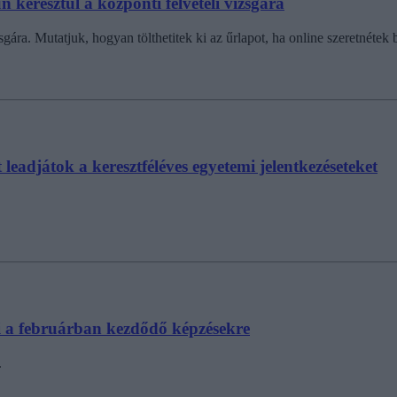
 keresztül a központi felvételi vizsgára
sgára. Mutatjuk, hogyan tölthetitek ki az űrlapot, ha online szeretnétek 
tt leadjátok a keresztféléves egyetemi jelentkezéseteket
ezni a februárban kezdődő képzésekre
.