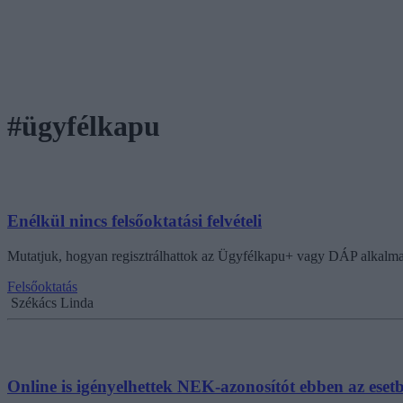
#ügyfélkapu
Enélkül nincs felsőoktatási felvételi
Mutatjuk, hogyan regisztrálhattok az Ügyfélkapu+ vagy DÁP alkalmazá
Felsőoktatás
Székács Linda
Online is igényelhettek NEK-azonosítót ebben az eset