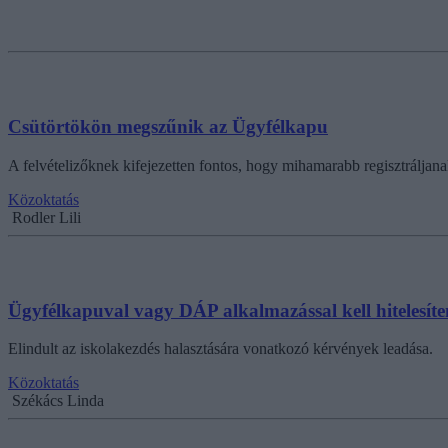
Csütörtökön megszűnik az Ügyfélkapu
A felvételizőknek kifejezetten fontos, hogy mihamarabb regisztráljanak
Közoktatás
Rodler Lili
Ügyfélkapuval vagy DÁP alkalmazással kell hitelesíte
Elindult az iskolakezdés halasztására vonatkozó kérvények leadása.
Közoktatás
Székács Linda