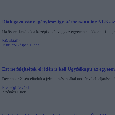
Diákigazolvány igénylése: így kérhetsz online NEK-az
Ha ősszel kezditek a középiskolát vagy az egyetemet, akkor a diákiga
Közoktatás
Kurucz-Gáspár Tünde
Ezt ne felejtsétek el: idén is kell Ügyfélkapu az egyete
December 21-én elindult a jelentkezés az általános felvételi eljárásra.
Érettségi-felvételi
Székács Linda