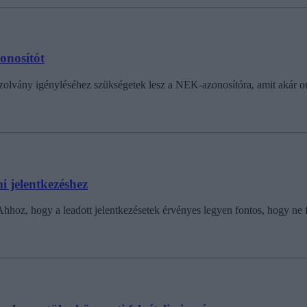
onosítót
zolvány igényléséhez szükségetek lesz a NEK-azonosítóra, amit akár on
mi jelentkezéshez
 Ahhoz, hogy a leadott jelentkezésetek érvényes legyen fontos, hogy ne f