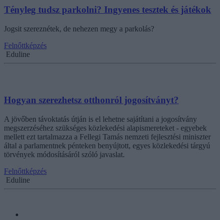
Tényleg tudsz parkolni? Ingyenes tesztek és játékok
Jogsit szereznétek, de nehezen megy a parkolás?
Felnőttképzés
Eduline
Hogyan szerezhetsz otthonról jogosítványt?
A jövőben távoktatás útján is el lehetne sajátítani a jogosítvány
megszerzéséhez szükséges közlekedési alapismereteket - egyebek
mellett ezt tartalmazza a Fellegi Tamás nemzeti fejlesztési miniszter
által a parlamentnek pénteken benyújtott, egyes közlekedési tárgyú
törvények módosításáról szóló javaslat.
Felnőttképzés
Eduline