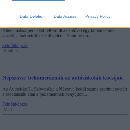
Közveszélyes tanuló vezetőről készített videó terjed a
Data Deletion
Data Access
Privacy Policy
YouTube-on
Kilenc másodperc alatt felfordult az autóval egy koreai tanuló
vezető, a balesetről készült videó a Youtube-on...
Felnőttképzés
Eduline
Népszava: bekameráznák az autósiskolák kocsijait
Az Autósiskolák Szövetsége a Nészava keddi száma szerint egyetért
a szocialisták által a parlamentnek benyújtott...
Felnőttképzés
MTI