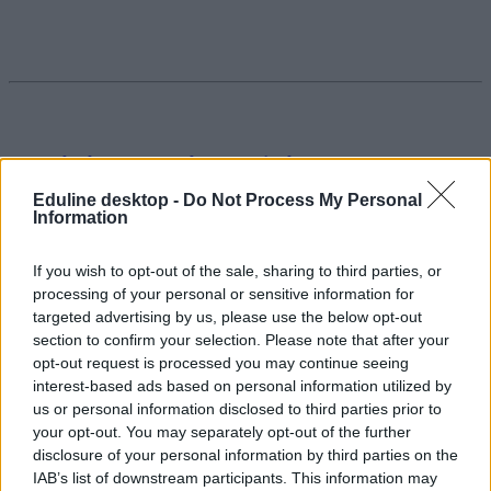
Jogosítvány 80 ezerért? Felejtsétek el
Eduline desktop -
Do Not Process My Personal
Mennyibe kerülnek a vizsgák, az elméleti és gyakorlati tanfolyamok,
Information
illetve milyen plusz költségekre számítsatok? Kiszámoltuk, a 2015-
ös árakon összesen mennyibe kerül a jogosítvány.
If you wish to opt-out of the sale, sharing to third parties, or
Felnőttképzés
processing of your personal or sensitive information for
Eduline
targeted advertising by us, please use the below opt-out
section to confirm your selection. Please note that after your
opt-out request is processed you may continue seeing
interest-based ads based on personal information utilized by
us or personal information disclosed to third parties prior to
your opt-out. You may separately opt-out of the further
disclosure of your personal information by third parties on the
IAB’s list of downstream participants. This information may