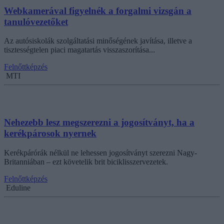
Webkamerával figyelnék a forgalmi vizsgán a
tanulóvezetőket
Az autósiskolák szolgáltatási minőségének javítása, illetve a
tisztességtelen piaci magatartás visszaszorítása...
Felnőttképzés
MTI
Nehezebb lesz megszerezni a jogosítványt, ha a
kerékpárosok nyernek
Kerékpárórák nélkül ne lehessen jogosítványt szerezni Nagy-
Britanniában – ezt követelik brit biciklisszervezetek.
Felnőttképzés
Eduline