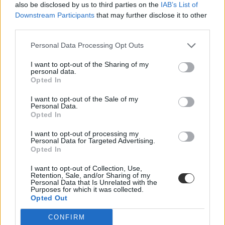
also be disclosed by us to third parties on the
IAB’s List of
Downstream Participants
that may further disclose it to other
third parties.
Personal Data Processing Opt Outs
I want to opt-out of the Sharing of my
personal data.
Opted In
I want to opt-out of the Sale of my
Personal Data.
Opted In
A tíz legidegesítőbb dolog, amit egy tanulóvezetőnek
I want to opt-out of processing my
mondhatsz
Personal Data for Targeted Advertising.
Opted In
Jogsit szerezni nem könnyű - akkor jön a neheze, amikor a KRESZ
már megvan. Tanulóvezetőket kérdeztünk arról, milyen
I want to opt-out of Collection, Use,
mondatokkal lehet őket kikergetni a világból.
Retention, Sale, and/or Sharing of my
Personal Data that Is Unrelated with the
Purposes for which it was collected.
Felnőttképzés
Opted Out
Eduline
CONFIRM