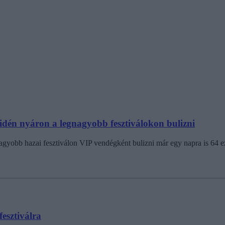
l idén nyáron a legnagyobb fesztiválokon bulizni
gnagyobb hazai fesztiválon VIP vendégként bulizni már egy napra is 64 ez
esztiválra