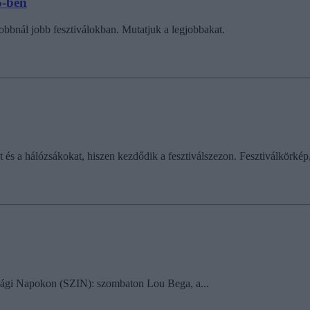
5-ben
bbnál jobb fesztiválokban. Mutatjuk a legjobbakat.
t és a hálózsákokat, hiszen kezdődik a fesztiválszezon. Fesztiválkörkép,
júsági Napokon (SZIN): szombaton Lou Bega, a...