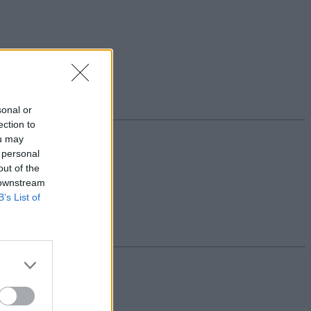
sonal or
ection to
ou may
 personal
out of the
 downstream
B’s List of