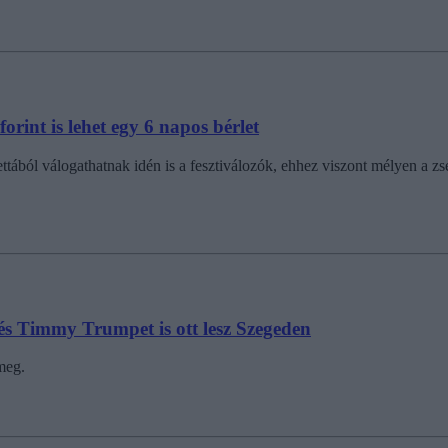
orint is lehet egy 6 napos bérlet
ból válogathatnak idén is a fesztiválozók, ehhez viszont mélyen a zseb
a és Timmy Trumpet is ott lesz Szegeden
meg.