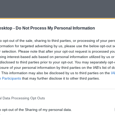
az oktatás szereplőivel.
esktop -
Do Not Process My Personal Information
to opt-out of the sale, sharing to third parties, or processing of your per
formation for targeted advertising by us, please use the below opt-out s
r selection. Please note that after your opt-out request is processed y
eing interest-based ads based on personal information utilized by us or
disclosed to third parties prior to your opt-out. You may separately opt-
losure of your personal information by third parties on the IAB’s list of
. This information may also be disclosed by us to third parties on the
IA
só napjain a SZIN-en (Szegedi Ifjúsági Napok) is bulizhattok.
Participants
that may further disclose it to other third parties.
l Data Processing Opt Outs
o opt-out of the Sharing of my personal data.
ztiválozni