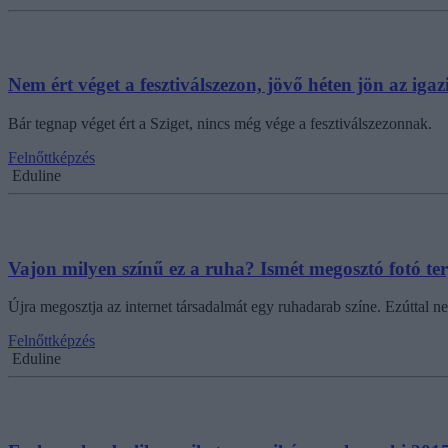
Nem ért véget a fesztiválszezon, jövő héten jön az iga
Bár tegnap véget ért a Sziget, nincs még vége a fesztiválszezonnak.
Felnőttképzés
Eduline
Vajon milyen színű ez a ruha? Ismét megosztó fotó ter
Újra megosztja az internet társadalmát egy ruhadarab színe. Ezúttal 
Felnőttképzés
Eduline