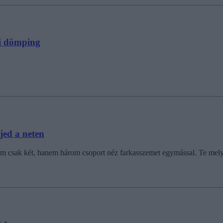
zi dömping
jed a neten
nem csak két, hanem három csoport néz farkasszemet egymással. Te mely