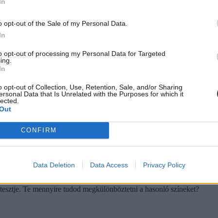
In
o opt-out of the Sale of my Personal Data.
In
to opt-out of processing my Personal Data for Targeted
ing.
In
a a Twitteren
o opt-out of Collection, Use, Retention, Sale, and/or Sharing
ersonal Data that Is Unrelated with the Purposes for which it
adban áll.
lected.
Out
CONFIRM
Data Deletion
Data Access
Privacy Policy
zteld a látásodat!
és tesztje. Te mennyire tudod megkülönböztetni a hasonló színeket?