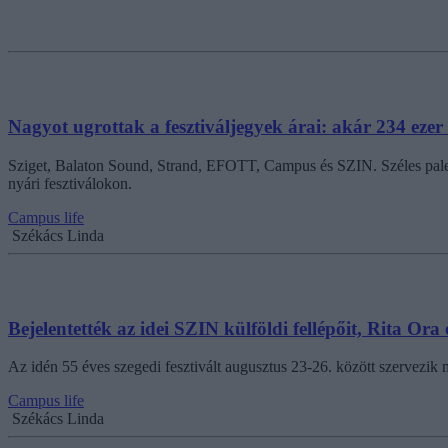
Nagyot ugrottak a fesztiváljegyek árai: akár 234 ezer f
Sziget, Balaton Sound, Strand, EFOTT, Campus és SZIN. Széles palettá
nyári fesztiválokon.
Campus life
Székács Linda
Bejelentették az idei SZIN külföldi fellépőit, Rita Or
Az idén 55 éves szegedi fesztivált augusztus 23-26. között szervezik 
Campus life
Székács Linda