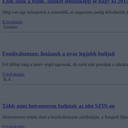
Ezek azok a bulik, amiket semmiképp se hagy ki 201
Még van egy hónapotok a szünetből, az augusztus pedig bővelkedik jo
Közoktatás
Eduline
Fesztiválszezon: listázzuk a nyár legjobb bulijait
Fél lábbal még a tanév végét tapossuk, de azért már poroljuk a sátraka
Felsőoktatás
B.A.
Több mint hetvenezren buliztak az idei SZIN-en
Hetvenezren vettek részt a fesztiválszezon záróbuliján, a Szegedi If
Felsőoktatás