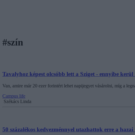
#szín
Tavalyhoz képest olcsóbb lett a Sziget - ennyibe kerü
Van, amire már 20 ezer forintért lehet napijegyet vásárolni, míg a le
Campus life
Székács Linda
50 százalékos kedvezménnyel utazhattok erre a hazai f