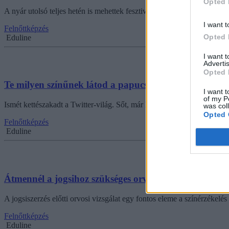
Opted 
A nyár utolsó teljes hetén is mehettek fesztiválozni.
I want t
Felnőttképzés
Opted 
Eduline
I want 
Advertis
Opted 
Te milyen színűnek látod a papucsot? Ezen megy a vit
I want t
of my P
Ismét kettészakadt a Twitter-világ. Sőt, már lehet, hogy több oldal is h
was col
Opted 
Felnőttképzés
Eduline
Átmennél a jogsihoz szükséges orvosi vizsgálaton? Tes
A jogsiszerzés előtti orvosi vizsgálat egy fontos eleme a színérzékel
Felnőttképzés
Eduline