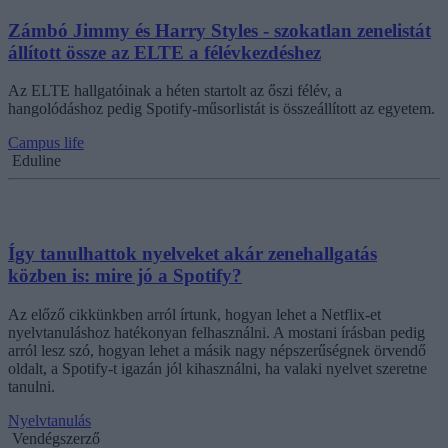
Zámbó Jimmy és Harry Styles - szokatlan zenelistát
állított össze az ELTE a félévkezdéshez
Az ELTE hallgatóinak a héten startolt az őszi félév, a
hangolódáshoz pedig Spotify-műsorlistát is összeállított az egyetem.
Campus life
Eduline
Így tanulhattok nyelveket akár zenehallgatás
közben is: mire jó a Spotify?
Az előző cikkünkben arról írtunk, hogyan lehet a Netflix-et
nyelvtanuláshoz hatékonyan felhasználni. A mostani írásban pedig
arról lesz szó, hogyan lehet a másik nagy népszerűségnek örvendő
oldalt, a Spotify-t igazán jól kihasználni, ha valaki nyelvet szeretne
tanulni.
Nyelvtanulás
Vendégszerző