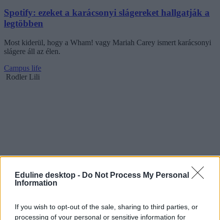
Spotify: ezeket a karácsonyi slágereket hallgatják a
legtöbben
Most kiderül, hogy a Wham! vagy Mariah Carey ismert karácsonyi
slágere áll az élen.
Campus life
Rodler Lili
Eduline desktop -
Do Not Process My Personal
Information
If you wish to opt-out of the sale, sharing to third parties, or
processing of your personal or sensitive information for