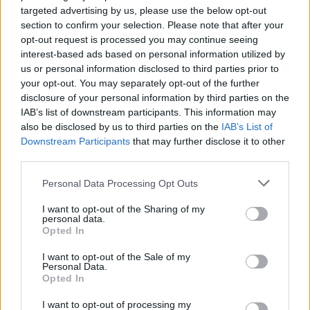
targeted advertising by us, please use the below opt-out
section to confirm your selection. Please note that after your
opt-out request is processed you may continue seeing
interest-based ads based on personal information utilized by
us or personal information disclosed to third parties prior to
your opt-out. You may separately opt-out of the further
Spotify: ezek voltak 2023 legtöbbet hallgatott dalai
disclosure of your personal information by third parties on the
külföldön és Magyarországon
IAB’s list of downstream participants. This information may
also be disclosed by us to third parties on the
IAB’s List of
Világszerte az év leghallgatottabb dala a Flowers lett Miley Cyrus-
Downstream Participants
that may further disclose it to other
tól, azonban a hazai listán nyomába sem érhet Azahriah-nak.
third parties.
Campus life
Gál Luca
Personal Data Processing Opt Outs
I want to opt-out of the Sharing of my
personal data.
Opted In
I want to opt-out of the Sale of my
Personal Data.
Opted In
I want to opt-out of processing my