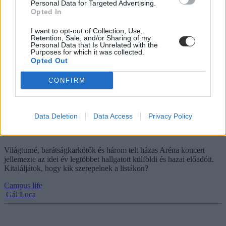
Personal Data for Targeted Advertising.
Opted In
I want to opt-out of Collection, Use,
Retention, Sale, and/or Sharing of my
Personal Data that Is Unrelated with the
Purposes for which it was collected.
Opted Out
CONFIRM
Data Deletion
Data Access
Privacy Policy
Spotify: ők voltak 2023 legtöbbet hallgatott
nemzetközi és magyar előadói
Világturné, barátságkarkötők és három telt házas Aréna koncert
jellemezte az idei év legtöbbet hallgatott külföldi és hazai előadóit.
Kitaláljátok, hogy kik szerepelnek a listákon?
Campus life
Gál Luca