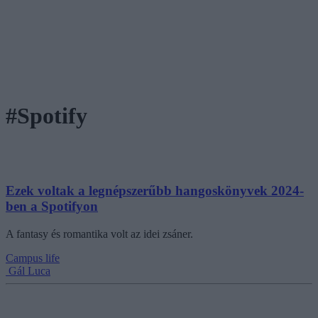
#Spotify
Ezek voltak a legnépszerűbb hangoskönyvek 2024-
ben a Spotifyon
A fantasy és romantika volt az idei zsáner.
Campus life
Gál Luca