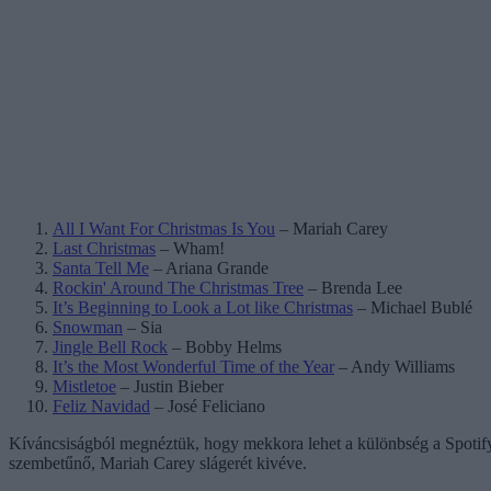
All I Want For Christmas Is You
– Mariah Carey
Last Christmas
– Wham!
Santa Tell Me
– Ariana Grande
Rockin' Around The Christmas Tree
– Brenda Lee
It’s Beginning to Look a Lot like Christmas
– Michael Bublé
Snowman
– Sia
Jingle Bell Rock
– Bobby Helms
It’s the Most Wonderful Time of the Year
– Andy Williams
Mistletoe
– Justin Bieber
Feliz Navidad
– José Feliciano
Kíváncsiságból megnéztük, hogy mekkora lehet a különbség a Spotify ide
szembetűnő, Mariah Carey slágerét kivéve.