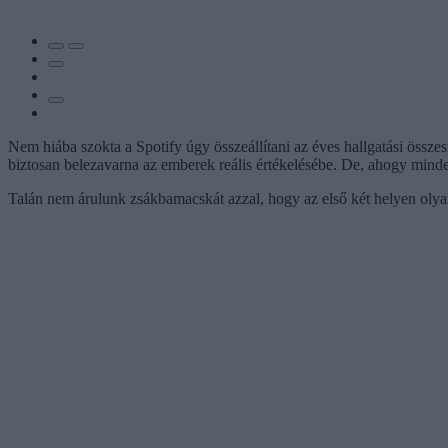
Nem hiába szokta a Spotify úgy összeállítani az éves hallgatási össze
biztosan belezavarna az emberek reális értékelésébe. De, ahogy mind
Talán nem árulunk zsákbamacskát azzal, hogy az első két helyen oly