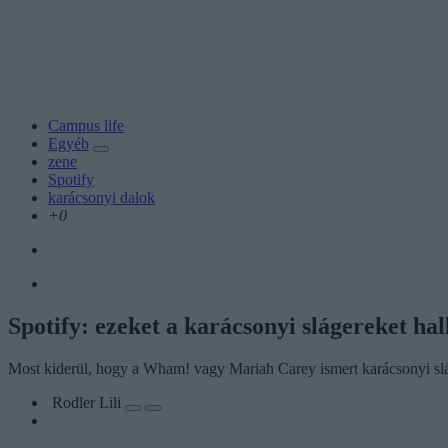
Campus life
Egyéb
zene
Spotify
karácsonyi dalok
+0
Spotify: ezeket a karácsonyi slágereket hal
Most kiderül, hogy a Wham! vagy Mariah Carey ismert karácsonyi slág
Rodler Lili