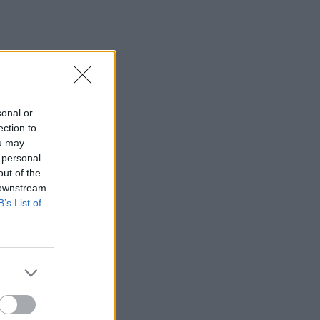
sonal or
ection to
ou may
 personal
out of the
 downstream
B’s List of