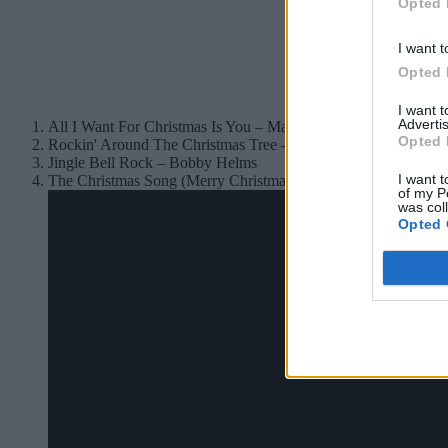
Opted 
I want t
Opted 
I want 
Advertis
All I Want For Christmas Is You – Mariah Carey
Opted 
Rockin' Around The Christmas Tree - Brenda Lee
Jingle Bell Rock – Bobby Helms
I want t
The Christmas Song (Merry Christmas To You) – Nat „King” 
of my P
was col
Opted 