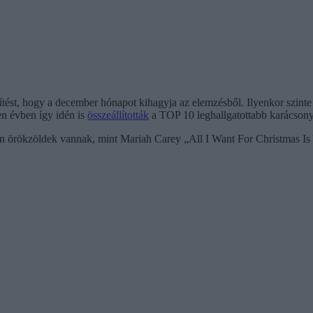
sítést, hogy a december hónapot kihagyja az elemzésből. Ilyenkor szint
en évben így idén is
összeállították
a TOP 10 leghallgatottabb karácsonyi
an örökzöldek vannak, mint Mariah Carey „All I Want For Christmas Is 