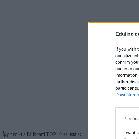
Eduline d
If you wish 
sensitive in
confirm you
continue se
information 
further disc
participants
Downstream 
Persona
I want t
Így néz ki a Billboard TOP 10-es listája: