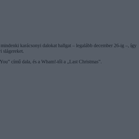
e mindenki karácsonyi dalokat hallgat – legalább december 26-ig –, így
 slágereket.
You” című dala, és a Wham!-től a „Last Christmas”.