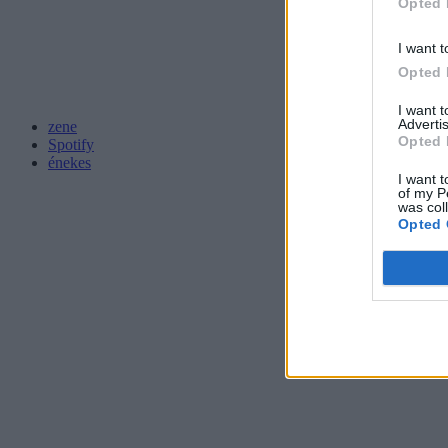
Opted 
I want t
Opted 
I want 
Advertis
zene
Opted 
Spotify
énekes
I want t
of my P
was col
Opted 