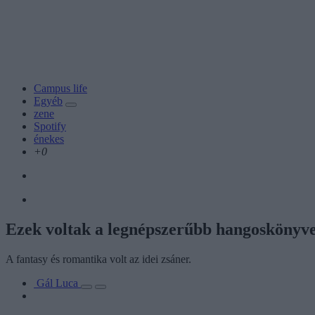
Campus life
Egyéb
zene
Spotify
énekes
+0
Ezek voltak a legnépszerűbb hangoskönyve
A fantasy és romantika volt az idei zsáner.
Gál Luca