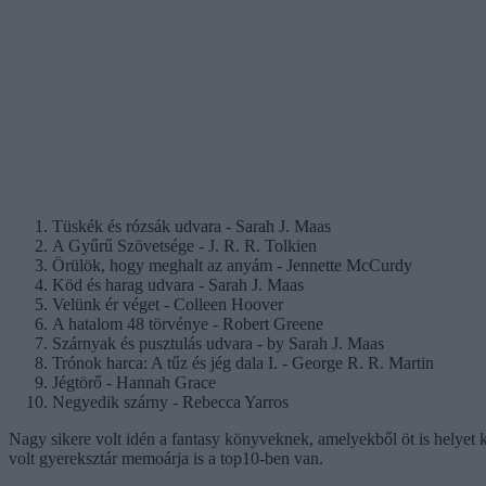
Tüskék és rózsák udvara - Sarah J. Maas
A Gyűrű Szövetsége - J. R. R. Tolkien
Örülök, hogy meghalt az anyám - Jennette McCurdy
Köd és harag udvara - Sarah J. Maas
Velünk ér véget - Colleen Hoover
A hatalom 48 törvénye - Robert Greene
Szárnyak és pusztulás udvara - by Sarah J. Maas
Trónok harca: A tűz és jég dala I. - George R. R. Martin
Jégtörő - Hannah Grace
Negyedik szárny - Rebecca Yarros
Nagy sikere volt idén a fantasy könyveknek, amelyekből öt is helyet k
volt gyereksztár memoárja is a top10-ben van.