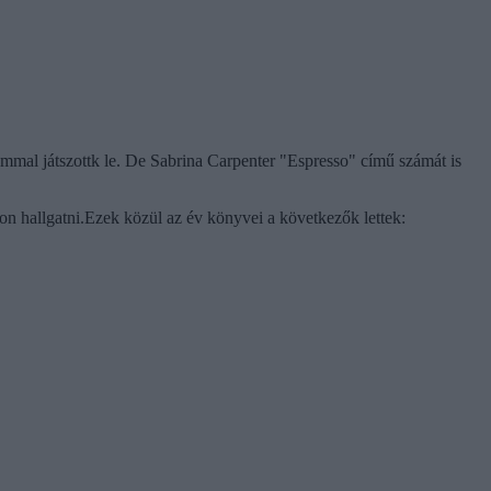
ommal játszottk le. De 
Sabrina Carpenter "Espresso" című számát is
lon hallgatni.Ezek közül az év könyvei a következők lettek: