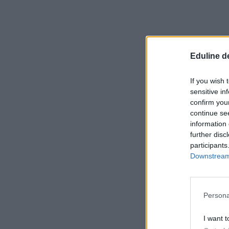
Eduline d
If you wish 
sensitive in
confirm you
continue se
information 
further disc
participants
Downstream 
Persona
I want t