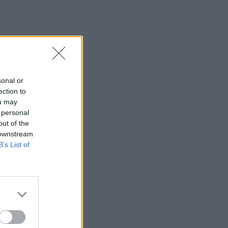
sonal or
ection to
ou may
 personal
out of the
 downstream
B’s List of