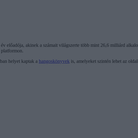
 év előadója,
akinek a számait világszerte több mint 26,6 milliárd alkal
i platformon.
iában helyet kaptak a
hangoskönyvek
is, amelyeket szintén lehet az olda