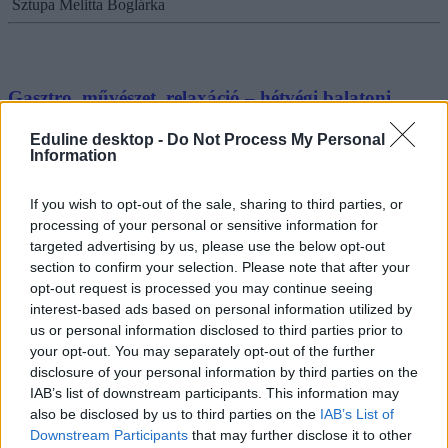
Sztupa Melitta Boglárka
Gasztro, művészet, relaxáció – hétvégi balatoni
programajánló
Eduline desktop -
Do Not Process My Personal
Information
A július nem csak a meleget hozta el, hanem elindította a balatoni
városok és községek fesztiválidényét is. Mutatunk párat közülük,
amiket érdemes meglátogatni a hétvégén.
If you wish to opt-out of the sale, sharing to third parties, or
processing of your personal or sensitive information for
Campus life
Székács Linda
targeted advertising by us, please use the below opt-out
section to confirm your selection. Please note that after your
opt-out request is processed you may continue seeing
interest-based ads based on personal information utilized by
us or personal information disclosed to third parties prior to
3+1 klassz budapesti program a hétvégére
your opt-out. You may separately opt-out of the further
disclosure of your personal information by third parties on the
Bingó, lengyel kocsmatúra, táskakészítő workshop- összegyűjtöttük
IAB’s list of downstream participants. This information may
a legjobb budapesti hétvégi programokat.
also be disclosed by us to third parties on the
IAB’s List of
Campus life
Downstream Participants
that may further disclose it to other
Gajdos Petra