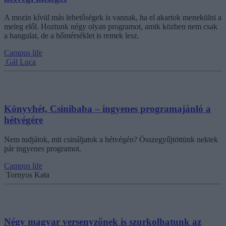
A mozin kívül más lehetőségek is vannak, ha el akartok menekülni a
meleg elől. Hoztunk négy olyan programot, amik közben nem csak
a hangulat, de a hőmérséklet is remek lesz.
Campus life
Gál Luca
Könyvhét, Csinibaba – ingyenes programajánló a
hétvégére
Nem tudjátok, mit csináljatok a hétvégén? Összegyűjtöttünk nektek
pár ingyenes programot.
Campus life
Tornyos Kata
Négy magyar versenyzőnek is szurkolhatunk az