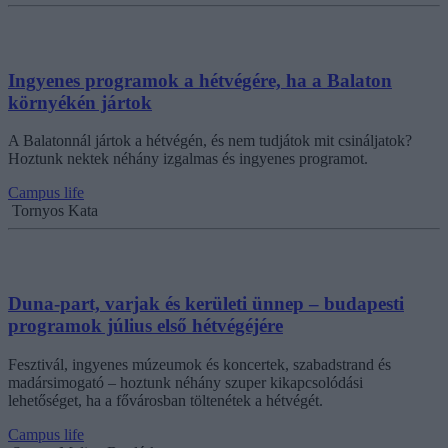
Ingyenes programok a hétvégére, ha a Balaton
környékén jártok
A Balatonnál jártok a hétvégén, és nem tudjátok mit csináljatok?
Hoztunk nektek néhány izgalmas és ingyenes programot.
Campus life
Tornyos Kata
Duna-part, varjak és kerületi ünnep – budapesti
programok július első hétvégéjére
Fesztivál, ingyenes múzeumok és koncertek, szabadstrand és
madársimogató – hoztunk néhány szuper kikapcsolódási
lehetőséget, ha a fővárosban töltenétek a hétvégét.
Campus life