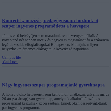
Koncertek, mozizás, pedagógusnap: hoztunk öt
szuper ingyenes programötletet a hétvégere
Június első hétvégéjén sem maradunk rendezvények nélkül. A
következő két napban kicsik és nagyok is megtalálhatják a számukra
legérdekesebb elfoglaltságokat Budapesten. Mutatjuk, milyen
helyszínekre érdemes ellátogatni a következő napokban.
Campus life
Gál Luca
Négy ingyenes szuper programajánló gyereknapra
A hónap utolsó hétvégéjén sem kell otthon unatkozni, ugyanis május
26-án (vasárnap) van gyereknap, amelynek alkalmából számos
programmal készülnek az országban. Ennek okán összegyűjtöttünk
pár ingyenes programot.