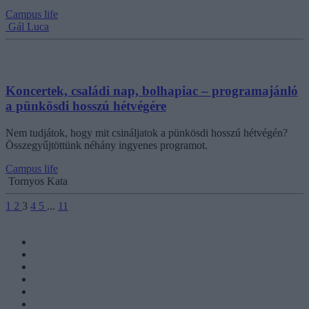
Campus life
Gál Luca
Koncertek, családi nap, bolhapiac – programajánló
a pünkösdi hosszú hétvégére
Nem tudjátok, hogy mit csináljatok a pünkösdi hosszú hétvégén?
Összegyűjtöttünk néhány ingyenes programot.
Campus life
Tornyos Kata
1
2
3
4
5
...
11