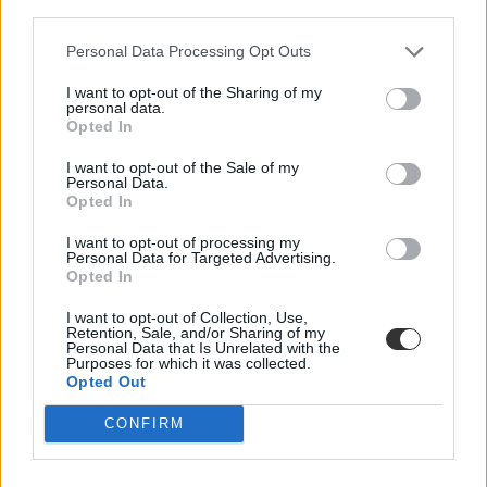
third parties.
Personal Data Processing Opt Outs
I want to opt-out of the Sharing of my
Az 5+1 legjobb kisfesztivál nyárra, amikről még
personal data.
lehet ti sem hallottatok
Opted In
Ha nem bírjátok az óriási, szinte bejárhatatlan fesztiválokat, vagy
I want to opt-out of the Sale of my
Personal Data.
spórolnátok egy kicsit a jegyen, de szeretnétek egy nagyot bulizni a
Opted In
nyáron, akkor hoztunk nektek 5+1 szuper kis fesztivált, ahova
érdemes elmennetek.
I want to opt-out of processing my
Personal Data for Targeted Advertising.
Campus life
Opted In
Kurucz-Gáspár Tünde
I want to opt-out of Collection, Use,
Retention, Sale, and/or Sharing of my
Personal Data that Is Unrelated with the
Purposes for which it was collected.
Kalandok, fesztiválok, programok a nyárra, hogy
Opted Out
garantáltan ne teljen unalmasan a vakáció
CONFIRM
Már alig vártátok a nyári szünetet, de nincs semmi ötletetek, hogy
mivel töltsétek a következő heteket? Adunk néhány tippet, hogy