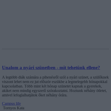
Unalom a nyári szünetben - mit tehetünk ellene?
A legtöbb diák számára a pihenésről szól a nyári szünet, a szülőknek
viszont lehet nem ez jut először eszükbe a legmelegebb hónapokkal
kapcsolatban. Több mint két hónap szünetet kapnak a gyerekek,
akiket nem mindig egyszerű szórakoztatni. Hoztunk néhány ötletet,
amivel lefoglalhatjátok őket néhány órára.
Campus life
Tornyos Kata