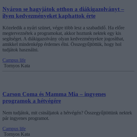
Nyáron se hagyjátok otthon a diákigazolványt –
ilyen kedvezményeket kaphattok érte
Közeledik a nyári szünet, végre több lesz a szabadidő. Ha előre
megterveznétek a programokat, akkor hoztunk nektek egy kis
segítséget. A diákigazolvány olyan kedvezményekre jogosíthat,
amikkel mindenképp érdemes élni. Összegyűjtöttük, hogy hol
tudjátok használni.
Campus life
Tornyos Kata
Carson Coma és Mamma Mia – ingyenes
programok a hétvégére
Nem tudjátok, mit csináljatok a hétvégén? Összegyűjtöttünk nektek
pár ingyenes programot.
Campus life
Tornyos Kata