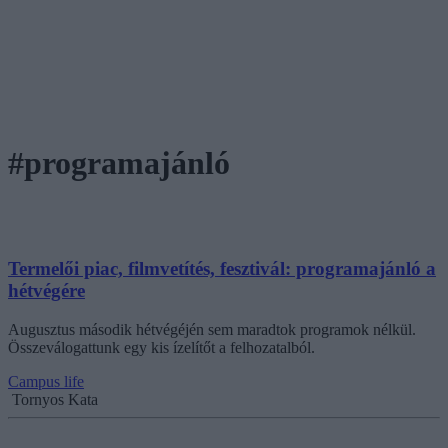
#programajánló
Termelői piac, filmvetítés, fesztivál: programajánló a
hétvégére
Augusztus második hétvégéjén sem maradtok programok nélkül.
Összeválogattunk egy kis ízelítőt a felhozatalból.
Campus life
Tornyos Kata