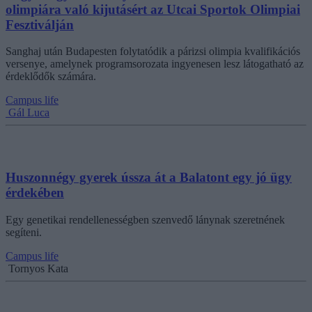
olimpiára való kijutásért az Utcai Sportok Olimpiai
Fesztiválján
Sanghaj után Budapesten folytatódik a párizsi olimpia kvalifikációs
versenye, amelynek programsorozata ingyenesen lesz látogatható az
érdeklődők számára.
Campus life
Gál Luca
Huszonnégy gyerek ússza át a Balatont egy jó ügy
érdekében
Egy genetikai rendellenességben szenvedő lánynak szeretnének
segíteni.
Campus life
Tornyos Kata