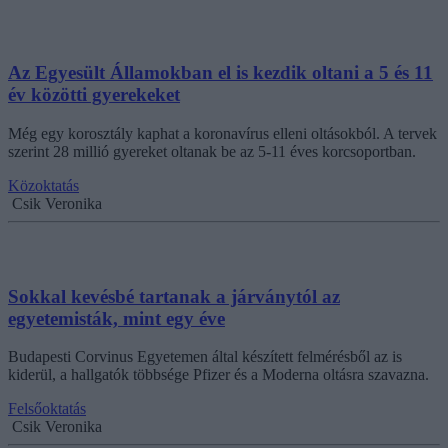
Az Egyesült Államokban el is kezdik oltani a 5 és 11
év közötti gyerekeket
Még egy korosztály kaphat a koronavírus elleni oltásokból. A tervek
szerint 28 millió gyereket oltanak be az 5-11 éves korcsoportban.
Közoktatás
Csik Veronika
Sokkal kevésbé tartanak a járványtól az
egyetemisták, mint egy éve
Budapesti Corvinus Egyetemen által készített felmérésből az is
kiderül, a hallgatók többsége Pfizer és a Moderna oltásra szavazna.
Felsőoktatás
Csik Veronika