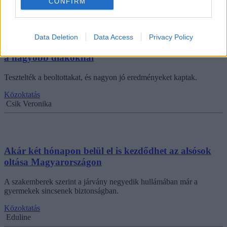
CONFIRM
Data Deletion
Data Access
Privacy Policy
A Pfizer szerint 100 százalékos az oltás hatékonysága
a nagyobb diákoknál
Tesztelték a beoltottakat, és nagyon jó eredményeket kaptak.
Közoktatás
Csik Veronika
Akár két hónapon belül el is kezdődhet az alsósok
oltása Magyarországon
A szakemberek szerint a járvány negyedik hullámában már a
gyermekek sincsenek biztonságban.
Közoktatás
Eduline