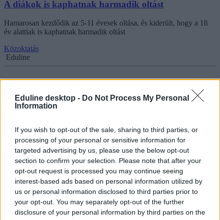
A diákok is kaphatnak harmadik oltást
Hamarosan kezdődik az 5-11 évesek oltása, és kiderült, hogy a 18
év alattiak is kaphatnak harmadik oltást
Közoktatás
Eduline
Eduline desktop -
Do Not Process My Personal
Már a téli szünetben elkezdhetik oltani a 12 évnél
Information
fiatalabb diákokat
If you wish to opt-out of the sale, sharing to third parties, or
Csütörtökön az Európai Gyógyszerügynökség is rábólintott az 5 év
processing of your personal or sensitive information for
feletti óvodások, iskolások oltásának engedélyezésére. Az első adag
vakcina december 20-án érkezik - mondta Orbán Viktor szokásos
targeted advertising by us, please use the below opt-out
péntek reggeli interjújában, a Kossuth Rádióban.
section to confirm your selection. Please note that after your
opt-out request is processed you may continue seeing
Közoktatás
interest-based ads based on personal information utilized by
Eduline
us or personal information disclosed to third parties prior to
your opt-out. You may separately opt-out of the further
disclosure of your personal information by third parties on the