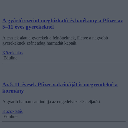
A gyártó szerint megbízható és hatékony a Pfizer az
5–11 éves gyerekeknél
A tesztek alatt a gyerekek a felnőtteknek, illetve a nagyobb
gyerekeknek szánt adag harmadát kapták.
Közoktatás
Eduline
Az 5-11 évesek Pfizer-vakcináját is megrendelné a
kormány
A gyártó hamarosan indítja az engedélyeztetési eljárást.
Közoktatás
Eduline