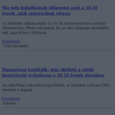
Ma még foglalhatnak időpontot azok a 16-18
évesek, akik regisztráltak oltásra
Az érintettek oltására május 13. és 18. között kerül sor a kórházi
oltópontokon, Pfizer-vakcinával. Ha az oltás időpontja iskolaidőre
esik, igazolt lesz a hiányzás.
Közoktatás
Tóth Alexandra
Hamarosan kezdődik: már elérhető a szülői
hozzájáruló nyilatkozat a 16-18 évesek oltásához
Az oltás Pfizer vakcinával fog történni, az érintettek erről ma SMS-
értesítést is kapnak.
Közoktatás
Eduline