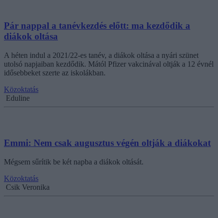
Pár nappal a tanévkezdés előtt: ma kezdődik a
diákok oltása
A héten indul a 2021/22-es tanév, a diákok oltása a nyári szünet
utolsó napjaiban kezdődik. Mától Pfizer vakcinával oltják a 12 évnél
idősebbeket szerte az iskolákban.
Közoktatás
Eduline
Emmi: Nem csak augusztus végén oltják a diákokat
Mégsem sűrítik be két napba a diákok oltását.
Közoktatás
Csik Veronika