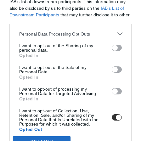
IAB’s list of downstream participants. This information may
Döntöttek: már lehet oltani az 5-11 éveseket az
also be disclosed by us to third parties on the
IAB’s List of
Európai Unióban
Downstream Participants
that may further disclose it to other
third parties.
Az Egyesült Államokban november eleje óta oltják az 5-11
éveseket, már több mint hárommillió gyerek kapta meg a
Personal Data Processing Opt Outs
koronavírus elleni vakcinát. Ma pedig az Európai
Gyógyszerügynökség is rábólintott az 5 évesnél idősebbek oltásának
I want to opt-out of the Sharing of my
engedélyezésére.
personal data.
Opted In
Közoktatás
Eduline
I want to opt-out of the Sale of my
Personal Data.
Opted In
I want to opt-out of processing my
Akár napokon belül engedélyezhetik az 5-11 évesek
Personal Data for Targeted Advertising.
Opted In
koronavírus elleni oltását
I want to opt-out of Collection, Use,
A Semmelweis Egyetem klinikai rektorhelyettese szerint bármikor
Retention, Sale, and/or Sharing of my
megérkezhet az engedély az ötévesnél nagyobb óvodások, iskolások
Personal Data that Is Unrelated with the
Purposes for which it was collected.
oltásához.
Opted Out
Közoktatás
Csik Veronika