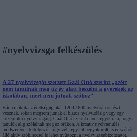
#nyelvvizsga felkészülés
A 27 nyelvvizsgát szerzett Gaál Ottó szerint „azért
nem tanulnak meg tíz év alatt beszélni a gyerekek az
iskolában, mert nem jutnak szóhoz”
Bár a diákok az érettségiig akár 1200-1800 nyelvórán is részt
vesznek, sokan mégsem jutnak el biztos nyelvtudásig vagy egy
középfokú nyelvvizsgáig. Gaál Ottó szerint ennek egyik oka, hogy a
tanulók alig szólalnak meg az órákon. A kreatív nyelvtanulás
módszerének kidolgozója úgy véli, egy jól begyakorolt, ezer szóból
álló aktív szókinccsel le lehet nyűgözni a nyelvvizsgabizottságot,