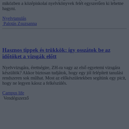
miközben a középiskolai nyelvkönyvek felét egyszerűen ki lehetne
hagyni.
Nyelvtanulás
Palotás Zsuzsanna
Hasznos tippek és trükkök: így osszátok be az
időtöket a vizsgák előtt
Nyelvvizsgára, érettségire, ZH-ra vagy az első egyetemi vizsgára
készültök? Akkor biztosan tudjátok, hogy egy jól felépített tanulási
rendszeren sok múlhat. Most az előkészületekben segítünk egy picit,
hogy ne legyen káosz a felkészülés.
Campus life
Vendégszerző