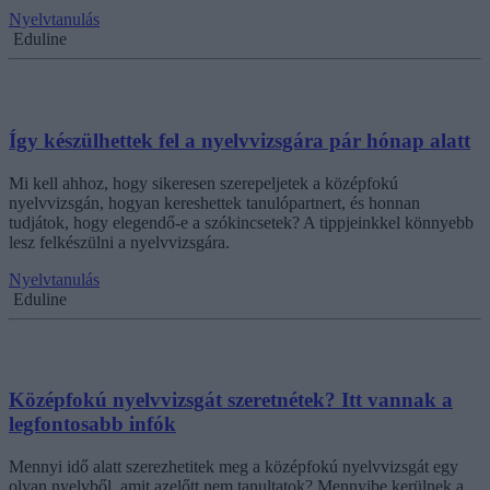
Nyelvtanulás
Eduline
Így készülhettek fel a nyelvvizsgára pár hónap alatt
Mi kell ahhoz, hogy sikeresen szerepeljetek a középfokú
nyelvvizsgán, hogyan kereshettek tanulópartnert, és honnan
tudjátok, hogy elegendő-e a szókincsetek? A tippjeinkkel könnyebb
lesz felkészülni a nyelvvizsgára.
Nyelvtanulás
Eduline
Középfokú nyelvvizsgát szeretnétek? Itt vannak a
legfontosabb infók
Mennyi idő alatt szerezhetitek meg a középfokú nyelvvizsgát egy
olyan nyelvből, amit azelőtt nem tanultatok? Mennyibe kerülnek a