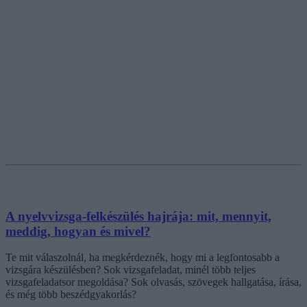
A nyelvvizsga-felkészülés hajrája: mit, mennyit,
meddig, hogyan és mivel?
Te mit válaszolnál, ha megkérdeznék, hogy mi a legfontosabb a
vizsgára készülésben? Sok vizsgafeladat, minél több teljes
vizsgafeladatsor megoldása? Sok olvasás, szövegek hallgatása, írása,
és még több beszédgyakorlás?