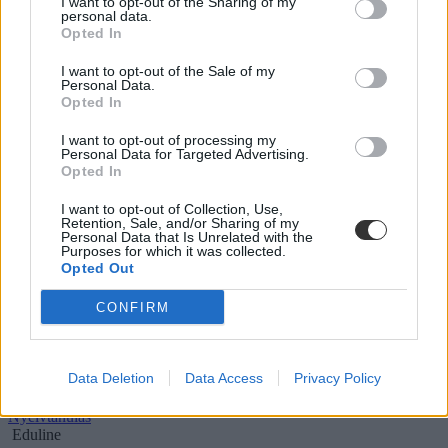
I want to opt-out of the Sharing of my
Nyelvvizsgára készülsz? Öt hasznos tipp a
personal data.
felkészüléshez: hallás utáni szövegértés
Opted In
Fülhallgató a fejre, toll a kézbe - ha alaposan felkészülsz, nem lehet
I want to opt-out of the Sale of my
Personal Data.
problémád a nyelvvizsga hallás utáni szövegértést mérő részével. De
Opted In
hogyan érdemes készülni ezekre a feladatokra a nyelvvizsga előtt?
Hol találsz ingyenes teszteket, milyen külföldi oldalakat érdemes
I want to opt-out of processing my
megnézni, és mire jó a próbavizsga? Utánajártunk.
Personal Data for Targeted Advertising.
Opted In
Nyelvtanulás
Eduline
I want to opt-out of Collection, Use,
Retention, Sale, and/or Sharing of my
Personal Data that Is Unrelated with the
Purposes for which it was collected.
Opted Out
Nyelvtanulók, figyelem: ezért érdemes
próbanyelvvizsgát tenni
CONFIRM
Általában minden, amiben a vizsga szó szerepel, félelmet kelt
bennünk. Még akkor is ha "próba". Pedig egy próbavizsga biztosan
Data Deletion
Data Access
Privacy Policy
segít a nyelvvizsgára felkészülésben. Nézzük meg, hogyan!
Nyelvtanulás
Eduline