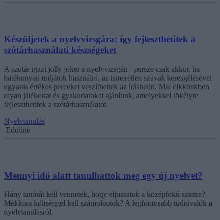
Készüljetek a nyelvvizsgára: így fejleszthetitek a
szótárhasználati készségeket
A szótár igazi jolly joker a nyelvvizsgán - persze csak akkor, ha
hatékonyan tudjátok használni, az ismeretlen szavak keresgélésével
ugyanis értékes perceket veszíthettek az írásbelin. Mai cikkünkben
olyan játékokat és gyakorlatokat ajánlunk, amelyekkel tökélyre
fejleszthetitek a szótárhasználatot.
Nyelvtanulás
Eduline
Mennyi idő alatt tanulhattok meg egy új nyelvet?
Hány tanórát kell vennetek, hogy eljussatok a középfokú szintre?
Mekkora költséggel kell számolnotok? A legfontosabb tudnivalók a
nyelvtanulásról.