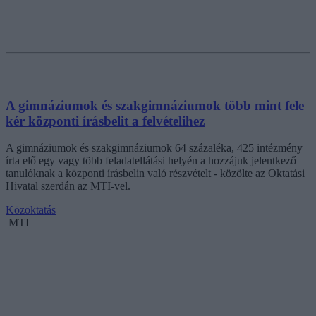
A gimnáziumok és szakgimnáziumok több mint fele
kér központi írásbelit a felvételihez
A gimnáziumok és szakgimnáziumok 64 százaléka, 425 intézmény
írta elő egy vagy több feladatellátási helyén a hozzájuk jelentkező
tanulóknak a központi írásbelin való részvételt - közölte az Oktatási
Hivatal szerdán az MTI-vel.
Közoktatás
MTI