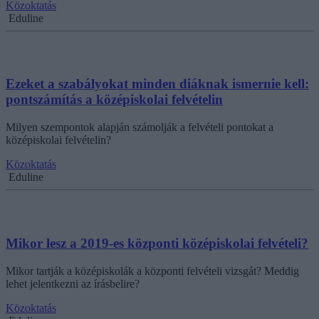
Közoktatás
Eduline
Ezeket a szabályokat minden diáknak ismernie kell:
pontszámítás a középiskolai felvételin
Milyen szempontok alapján számolják a felvételi pontokat a
középiskolai felvételin?
Közoktatás
Eduline
Mikor lesz a 2019-es központi középiskolai felvételi?
Mikor tartják a középiskolák a központi felvételi vizsgát? Meddig
lehet jelentkezni az írásbelire?
Közoktatás