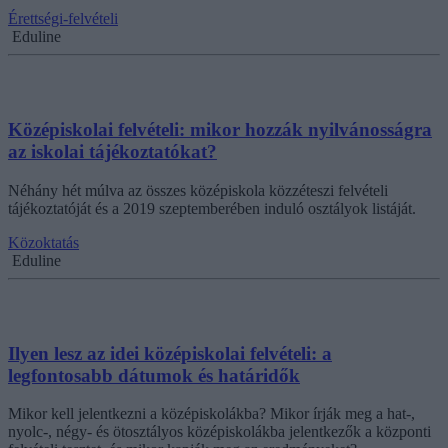
Érettségi-felvételi
Eduline
Középiskolai felvételi: mikor hozzák nyilvánosságra
az iskolai tájékoztatókat?
Néhány hét múlva az összes középiskola közzéteszi felvételi
tájékoztatóját és a 2019 szeptemberében induló osztályok listáját.
Közoktatás
Eduline
Ilyen lesz az idei középiskolai felvételi: a
legfontosabb dátumok és határidők
Mikor kell jelentkezni a középiskolákba? Mikor írják meg a hat-,
nyolc-, négy- és ötosztályos középiskolákba jelentkezők a központi