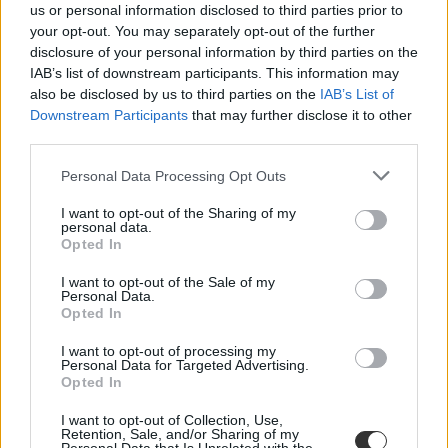
us or personal information disclosed to third parties prior to
your opt-out. You may separately opt-out of the further
disclosure of your personal information by third parties on the
Középiskolai felvételi: fontos döntés előtt állnak a
IAB’s list of downstream participants. This information may
szülők
also be disclosed by us to third parties on the
IAB’s List of
Downstream Participants
that may further disclose it to other
Már csak néhány napot kell várni, és az összes középfokú iskola
third parties.
nyilvánosságra hozza a 2019 szeptemberében induló osztályok
listáját és a felvételi tájékoztatót.
Personal Data Processing Opt Outs
Közoktatás
I want to opt-out of the Sharing of my
Eduline
personal data.
Opted In
I want to opt-out of the Sale of my
Personal Data.
Középiskolai felvételi: meddig lehet jelentkezni az
Opted In
írásbelire?
I want to opt-out of processing my
Personal Data for Targeted Advertising.
Meddig lehet jelentkezni a 2019-es központi írásbeli felvételire? Itt
Opted In
találjátok a választ.
Közoktatás
I want to opt-out of Collection, Use,
Retention, Sale, and/or Sharing of my
Eduline