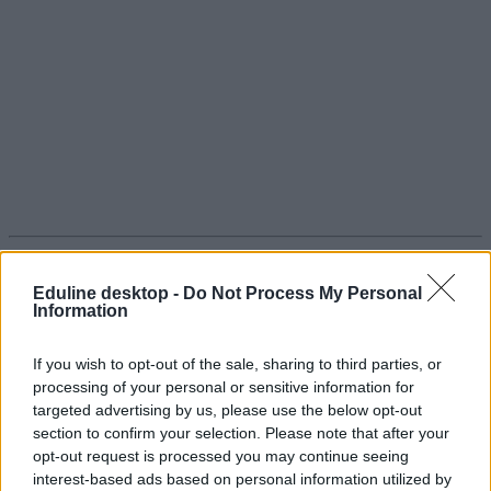
Eduline desktop -
Do Not Process My Personal
Information
Közeleg a határidő: meddig lehet jelentkezni a
középiskolai felvételire?
If you wish to opt-out of the sale, sharing to third parties, or
Meddig lehet jelentkezni a 2019-es központi írásbeli felvételire? Itt
processing of your personal or sensitive information for
találjátok a választ.
targeted advertising by us, please use the below opt-out
section to confirm your selection. Please note that after your
Közoktatás
opt-out request is processed you may continue seeing
Eduline
interest-based ads based on personal information utilized by