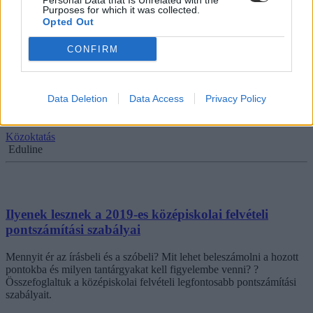
Personal Data that Is Unrelated with the
Purposes for which it was collected.
Opted Out
CONFIRM
Középiskolai felvételi: milyen szempontok alapján
rangsorolják a jelentkezőket?
Data Deletion
Data Access
Privacy Policy
Mi alapján döntenek a középiskolák a diákok felvételi kérelméről?
Újabb olvasói kérdésre válaszolunk.
Közoktatás
Eduline
Ilyenek lesznek a 2019-es középiskolai felvételi
pontszámítási szabályai
Mennyit ér az írásbeli és a szóbeli? Mit lehet beleszámolni a hozott
pontokba és milyen tantárgyakat kell figyelembe venni? ?
Összefoglaltuk a középiskolai felvételi legfontosabb pontszámítási
szabályait.