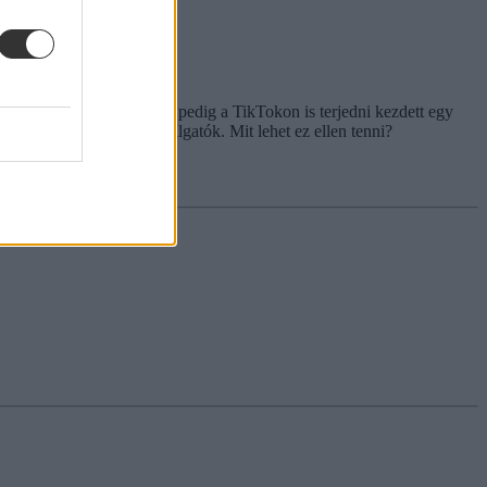
el a rendszert, májusban pedig a TikTokon is terjedni kezdett egy
 üzeneteket kaptak a hallgatók. Mit lehet ez ellen tenni?