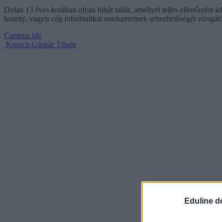
Dylan 13 éves korában olyan hibát talált, amellyel teljes ellenőrzést le
bounty, vagyis cég informatikai rendszereinek sebezhetőségét vizsgál
Campus life
Kurucz-Gáspár Tünde
Eduline d