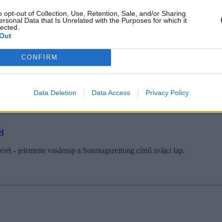
o opt-out of Collection, Use, Retention, Sale, and/or Sharing
ersonal Data that Is Unrelated with the Purposes for which it
lected.
védelmi trendektől
Out
kertámadásoktól volt hangos a sajtó. Novemberben tizenévesek törték f
CONFIRM
k ki a támadásokból, ugyanis áprilisban több nagy egyetemen is trágár
Data Deletion
Data Access
Privacy Policy
t
rét - jelentette vasárnap a Sonntagszeitung című svájci lap.