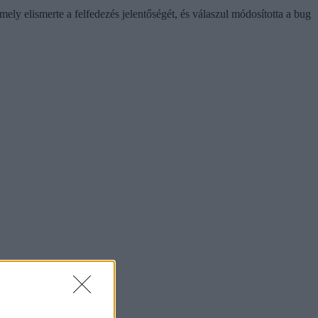
amely elismerte a felfedezés jelentőségét, és válaszul módosította a bug