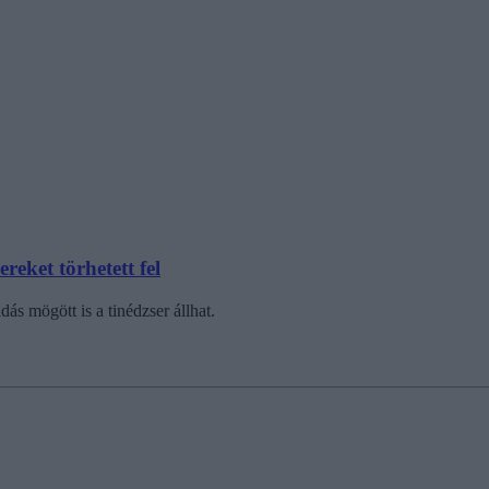
reket törhetett fel
ás mögött is a tinédzser állhat.