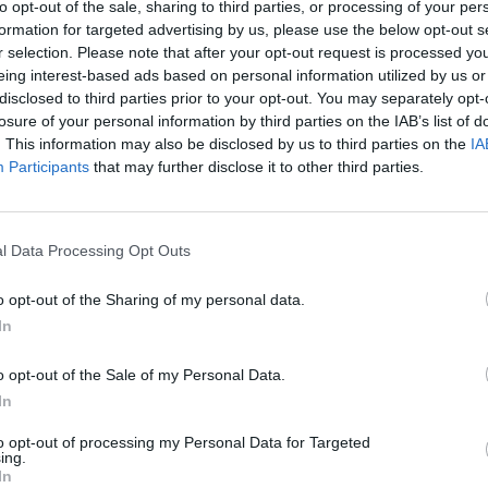
to opt-out of the sale, sharing to third parties, or processing of your per
formation for targeted advertising by us, please use the below opt-out s
r selection. Please note that after your opt-out request is processed y
eing interest-based ads based on personal information utilized by us or
disclosed to third parties prior to your opt-out. You may separately opt-
losure of your personal information by third parties on the IAB’s list of
. This information may also be disclosed by us to third parties on the
IA
 feltörésének ügyében
Participants
that may further disclose it to other third parties.
nak, alaptalanul azt állítva, hogy a Telexnek is köze van a feltörésekh
l Data Processing Opt Outs
o opt-out of the Sharing of my personal data.
In
atát, hozzáférhettek a hallgatók adataihoz
o opt-out of the Sale of my Personal Data.
In
to opt-out of processing my Personal Data for Targeted
ing.
In