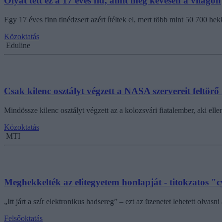
Olyat tett ez a 17 éves fiú, amit még kevesen a világon
Egy 17 éves finn tinédzsert azért ítéltek el, mert több mint 50 700 hekk
Közoktatás
Eduline
Csak kilenc osztályt végzett a NASA szervereit feltör
Mindössze kilenc osztályt végzett az a kolozsvári fiatalember, aki ell
Közoktatás
MTI
Meghekkelték az elitegyetem honlapját - titokzatos "
„Itt járt a szír elektronikus hadsereg” – ezt az üzenetet lehetett olv
Felsőoktatás