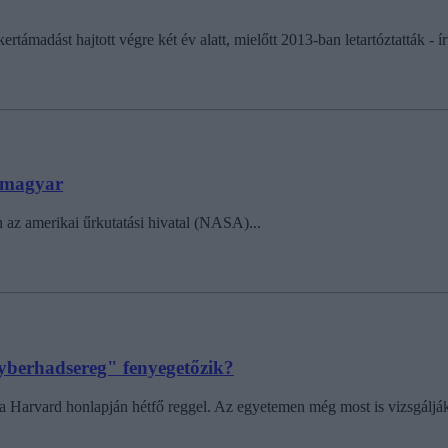
ertámadást hajtott végre két év alatt, mielőtt 2013-ban letartóztatták - ír
ő magyar
en az amerikai űrkutatási hivatal (NASA)...
cyberhadsereg" fenyegetőzik?
asni a Harvard honlapján hétfő reggel. Az egyetemen még most is vizsgálj