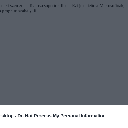
hetett szerezni a Teams-csoportok felett. Ezt jelentette a Microsoftnak, 
ó program szabályait.
esktop -
Do Not Process My Personal Information