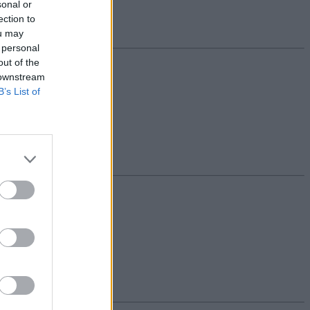
sonal or
ection to
ou may
 personal
out of the
 downstream
B’s List of
ez.