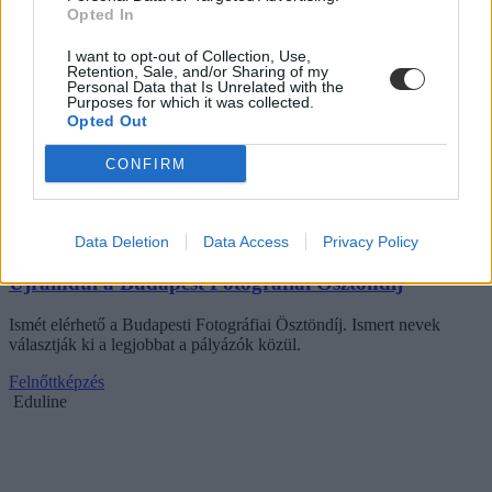
Opted In
I want to opt-out of Collection, Use,
Retention, Sale, and/or Sharing of my
Personal Data that Is Unrelated with the
Purposes for which it was collected.
Opted Out
CONFIRM
Data Deletion
Data Access
Privacy Policy
Újraindul a Budapest Fotográfiai Ösztöndíj
Ismét elérhető a Budapesti Fotográfiai Ösztöndíj. Ismert nevek
választják ki a legjobbat a pályázók közül.
Felnőttképzés
Eduline