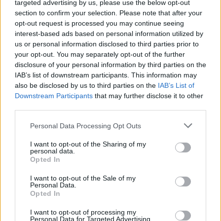
Gál Luca
targeted advertising by us, please use the below opt-out
section to confirm your selection. Please note that after your
opt-out request is processed you may continue seeing
interest-based ads based on personal information utilized by
us or personal information disclosed to third parties prior to
Iskolai tablójukon is maszkot viselnek a nyíregyházi
your opt-out. You may separately opt-out of the further
diákok
disclosure of your personal information by third parties on the
IAB’s list of downstream participants. This information may
A maszkban érettségiző diákok fotói után most újabb helyen hagy
also be disclosed by us to third parties on the
IAB’s List of
nyomot a koronavírus-járvány miatt kialakult helyzet. Vannak
Downstream Participants
that may further disclose it to other
diákok, akiknek iskolai tablójukon a hagyományos képek mellett
maszkos fotók is emlékeztetik majd őket erre az időszakra. A maszk
third parties.
most már biztosan jelképpé vált a 2020-as érettségizők számára.
Personal Data Processing Opt Outs
Campus life
Eduline
I want to opt-out of the Sharing of my
personal data.
Opted In
I want to opt-out of the Sale of my
Personal Data.
Opted In
I want to opt-out of processing my
Personal Data for Targeted Advertising.