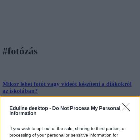
#fotózás
Mikor lehet fotót vagy videót készíteni a diákokról
az iskolában?
Szeptemberben a legtöbb óvoda és iskola már a tanév elején aláíratja
Eduline desktop -
Do Not Process My Personal
a szülőkkel, hogy hozzájárulnak-e ahhoz, hogy gyerekükről fénykép
Information
vagy videó készüljön az intézmény rendezvényein. De pontosan
mikor engedélyezett a felvétel, és mi számít szabályos
megosztásnak?
If you wish to opt-out of the sale, sharing to third parties, or
processing of your personal or sensitive information for
Közoktatás