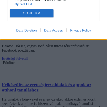
eduline@eduline.hu-ra
!
Opted Out
Érettségi-felvételi
CONFIRM
Eduline
Data Deletion
Data Access
Privacy Policy
Hatalmas kamu terjed a TikTokon az érettségiről?
Balatoni József, vagyis Jocó bácsi furcsa félreértésekről írt
Facebook-posztjában.
Érettségi-felvételi
Eduline
Felkészülés az érettségire: oldalak és appok az
otthoni tanuláshoz
Ha unjátok a könyveket és a jegyzeteket, akkor érdemes kicsit
szétnéztetek a online is, hiszen számtalan rendhagyó tanulási