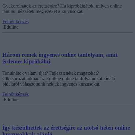
Gyakorolnátok az érettségire? Ha kipróbálnátok, milyen online
tanulni, nézzétek meg ezeket a kurzusokat.
Felnőttképzés
Eduline
Három remek ingyenes online tanfolyam, amit
érdemes kipróbálni
Tanulnátok valami újat? Fejlesztenétek magatokat?
Cikksorozatunkban az Eduline online tanfolyamokat kínáló
oldaláról választottunk nektek ingyenes kurzusokat.
Felnőttképzés
Eduline
Így készülhettek az érettségire az utolsó héten online
kurzusokkal: ajánló