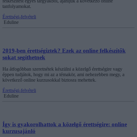
felkészítést egyes tárgyakból, ajánljuk a következő online
tanfolyamokat.
Érettségi-felvételi
Eduline
2019-ben érettségiztek? Ezek az online felkészítők
sokat segíthetnek
Ha átfogóbban szeretnétek készülni a közelgő érettségire vagy
éppen tudjátok, hogy mi az a témakör, ami nehezebben megy, a
következő online kurzusokkal biztosra mehettek.
Érettségi-felvételi
Eduline
Így is gyakorolhattok a közelgő érettségire: online
kurzusajánló