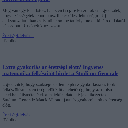
Még van egy kis időtök, ha az érettségire készültök és úgy érzitek,
hogy szükségetek lenne plusz felkészülési lehetőségre. Új
cikksorozatunkban az Eduline online tanfolyamokat kínáló oldaláról
választottunk nektek kurzusokat.
Érettségi-felvételi
Eduline
Extra gyakorlás az érettségi előtt? Ingyenes
matematika felkészítőt hirdet a Studium Generale
Úgy érzitek, hogy szükségetek lenne plusz gyakorlásra és több
felkészülésre az érettségi előtt? Itt a lehetőség, hogy az utolsó
hetekben átismételjétek a matekfeladatokat: jelentkezzetek a
Studium Generale Matek Maratonjára, és gyakoroljatok az érettségi
előtt.
Érettségi-felvételi
Eduline