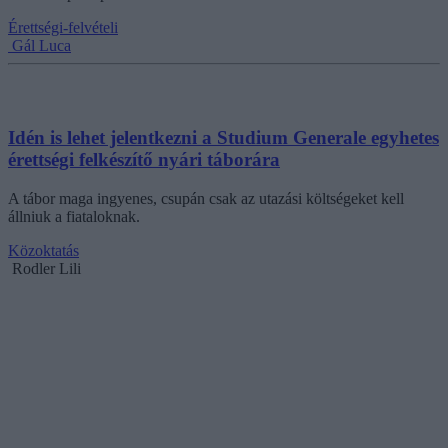
Érettségi-felvételi
Gál Luca
Idén is lehet jelentkezni a Studium Generale egyhetes
érettségi felkészítő nyári táborára
A tábor maga ingyenes, csupán csak az utazási költségeket kell
állniuk a fiataloknak.
Közoktatás
Rodler Lili