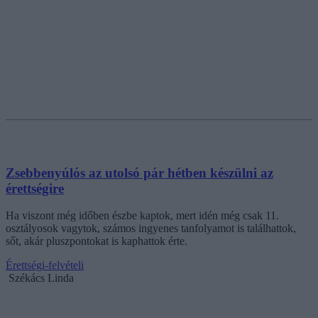
Zsebbenyúlós az utolsó pár hétben készülni az
érettségire
Ha viszont még időben észbe kaptok, mert idén még csak 11.
osztályosok vagytok, számos ingyenes tanfolyamot is találhattok,
sőt, akár pluszpontokat is kaphattok érte.
Érettségi-felvételi
Székács Linda