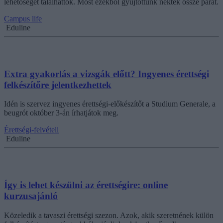
lehetőséget találhattok. Most ezekből gyűjtöttünk nektek össze párat.
Campus life
Eduline
Extra gyakorlás a vizsgák előtt? Ingyenes érettségi
felkészítőre jelentkezhettek
Idén is szervez ingyenes érettségi-előkészítőt a Studium Generale, a
beugrót október 3-án írhatjátok meg.
Érettségi-felvételi
Eduline
Így is lehet készülni az érettségire: online
kurzusajánló
Közeledik a tavaszi érettségi szezon. Azok, akik szeretnének külön