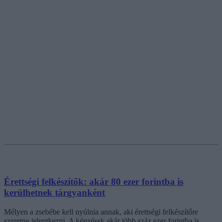
Érettségi felkészítők: akár 80 ezer forintba is
kerülhetnek tárgyanként
Mélyen a zsebébe kell nyúlnia annak, aki érettségi felkészítőre
szeretne jelentkezni. A képzések akár több száz ezer forintba is