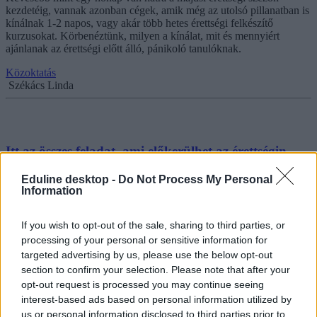
kezdetéig, vannak azonban cégek, amik még az utolsó pillanatban is
kínálnak 1-2 napos, vagy akár több hetes érettségi felkészítő
kurzusokat. Körbenéztünk, milyen a kínálat, mit és mennyiért
ajánlanak az érettségi előtt álló, pánikoló tanulóknak.
Közoktatás
Székács Linda
Itt az összes feladat, ami előkerülhet az érettségin -
gyakorlás minden májusban vizsgázónak
Eduline desktop -
Do Not Process My Personal
Information
Ha ti is végzős gimnazisták vagytok, biztos a következő időszak
egyik nagy feladata a felkészülés lesz az érettségire. Hoztunk három
lehetőséget, amit érdemes megnézni a gyakorláshoz, hiszen
If you wish to opt-out of the sale, sharing to third parties, or
ingyenesen gyakorolhattok.
processing of your personal or sensitive information for
targeted advertising by us, please use the below opt-out
Érettségi-felvételi
Eduline
section to confirm your selection. Please note that after your
opt-out request is processed you may continue seeing
interest-based ads based on personal information utilized by
us or personal information disclosed to third parties prior to