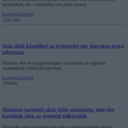
kerülhetnek, de a választékra nem lehet panasz.
Érettségi-felvételi
Gál Luca
Száz diák készülhet az érettségire egy ingyenes nyári
táborban
Matekot, törit és közgazdaságtant is tanítanak az egyhetes
szombathelyi felkészítő táborban.
Érettségi-felvételi
Eduline
Húszezer forinttól akár több százezerig: ennyibe
kerülnek idén az érettségi felkészítők
Kevesebb mint egy hónap van hátra a májusi érettségi szezon