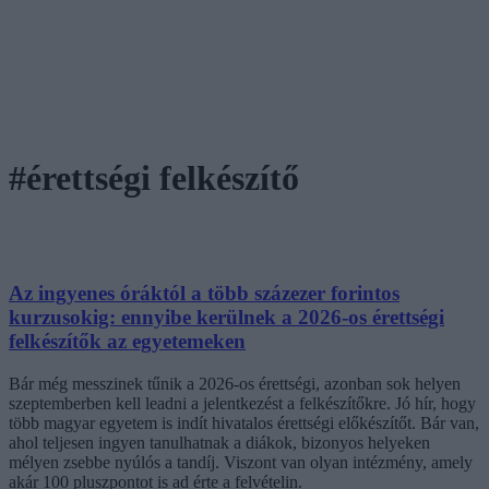
#érettségi felkészítő
Az ingyenes óráktól a több százezer forintos
kurzusokig: ennyibe kerülnek a 2026-os érettségi
felkészítők az egyetemeken
Bár még messzinek tűnik a 2026-os érettségi, azonban sok helyen
szeptemberben kell leadni a jelentkezést a felkészítőkre. Jó hír, hogy
több magyar egyetem is indít hivatalos érettségi előkészítőt. Bár van,
ahol teljesen ingyen tanulhatnak a diákok, bizonyos helyeken
mélyen zsebbe nyúlós a tandíj. Viszont van olyan intézmény, amely
akár 100 pluszpontot is ad érte a felvételin.