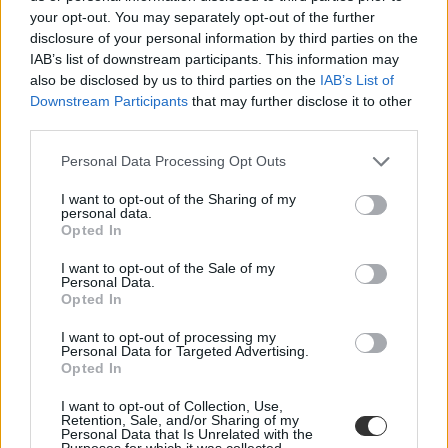
your opt-out. You may separately opt-out of the further
Egymást érik az érettségi felkészítők, idén is tarolnak
disclosure of your personal information by third parties on the
az online kurzusok
IAB’s list of downstream participants. This information may
also be disclosed by us to third parties on the
IAB’s List of
Vannak cégek, ahol már 11. osztályosokat is várnak, máshol azt
Downstream Participants
that may further disclose it to other
ígérik, két nap alatt megtanítják a vers- és novellaelemzések csínyját-
bínyját. Alig egy hónap van hátra a tavaszi érettségi szezon
third parties.
kezdetéig, ezért körbenéztünk, milyen felkészítő tanfolyamok
érhetőek el a piacon.
Personal Data Processing Opt Outs
Érettségi-felvételi
I want to opt-out of the Sharing of my
Bezzeg Hanna
personal data.
Opted In
I want to opt-out of the Sale of my
Personal Data.
Opted In
Néhány kattintással több ingyenes érettségi-
előkészítőt is találtunk, érdemes kihasználni a
I want to opt-out of processing my
lehetőséget
Personal Data for Targeted Advertising.
Opted In
Több egyetem és főiskola hirdet ingyenes érettségi-előkészítőket
azoknak, akik nehezen boldogulnak a tananyaggal vagy éppen a
I want to opt-out of Collection, Use,
Retention, Sale, and/or Sharing of my
feladattípusokkal. Néhány ilyen lehetőséget gyűjtöttünk össze - ha ti
Personal Data that Is Unrelated with the
is tudtok ingyenes előkészítő kurzusról, írjatok az
Purposes for which it was collected.