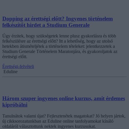
Dopping az érettségi előtt? Ingyenes történelem
felkészítőt hirdet a Studium Generale
Úgy érzitek, hogy szükségetek lenne plusz gyakorlásra és több
felkészülésre az érettségi előtt? Itt a lehetőség, hogy az utolsó
hetekben átismételjétek a történelem tételeket: jelentkezzetek a
Studium Generale Történelem Maratonjára, és gyakoroljatok az
érettségi előtt.
Érettségi-felvételi
Eduline
Három szuper ingyenes online kurzus, amit érdemes
kipróbálni
Tanulnátok valami újat? Fejlesztenétek magatokat? Jó helyen jártok,
új cikksorozatunkban az Eduline online tanfolyamokat kínáló
oldaláról választottunk nektek ingyenes kurzusokat.