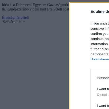
Idén is a Debreceni Egyetem Gazdaságtudományi Kara vonzotta a legtö
tíz legnépszerűbb vidéki kart a felvételi adatok alapján.
Eduline d
Érettségi-felvételi
Székács Linda
If you wish 
sensitive in
confirm you
continue se
information 
further disc
participants
Downstream 
Persona
I want t
Opted 
I want t