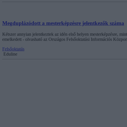
Megduplázódott a mesterképzésre jelentkezők száma
Kétszer annyian jelentkeztek az idén első helyen mesterképzésre, mint
emelkedett - olvasható az Országos Felsőoktatási Információs Közpon
Felsőoktatás
Eduline