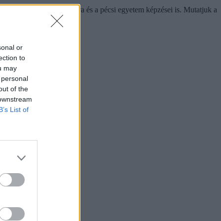
gedi egyetem bölcsészkara és a pécsi egyetem képzései is. Mutatjuk a
sonal or
ection to
ou may
 personal
out of the
 downstream
B’s List of