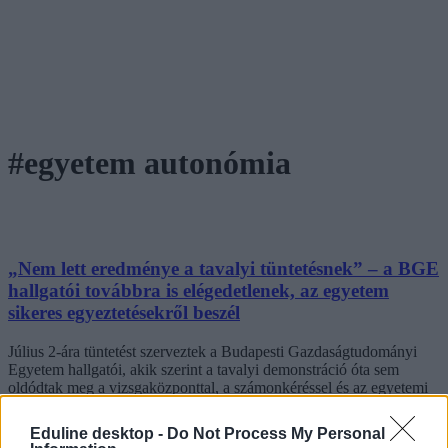
#egyetem autonómia
„Nem lett eredménye a tavalyi tüntetésnek” – a BGE
hallgatói továbbra is elégedetlenek, az egyetem
sikeres egyeztetésekről beszél
Július 2-ára tüntetést szerveztek a Budapesti Gazdaságtudományi
Egyetem hallgatói, akik szerint a tavalyi demonstráció óta sem
oldódtak meg a vizsgaközponttal, a számonkéréssel és az egyetemi
kommunikációval kapcsolatos problémák. Az egyetem ezzel
szemben azt közölte, hogy a korábban felmerült problémákat már
Eduline desktop -
Do Not Process My Personal
rendezték, az egyeztetések eredményesek voltak, ezért a