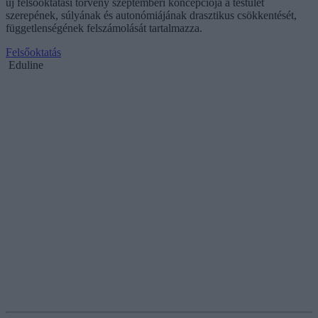
új felsőoktatási törvény szeptemberi koncepciója a testület
szerepének, súlyának és autonómiájának drasztikus csökkentését,
függetlenségének felszámolását tartalmazza.
Felsőoktatás
Eduline