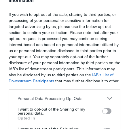
Information
demonstrációt végül lefújták.
Felsőoktatás
If you wish to opt-out of the sale, sharing to third parties, or
Palotás Zsuzsanna
processing of your personal or sensitive information for
targeted advertising by us, please use the below opt-out
section to confirm your selection. Please note that after your
opt-out request is processed you may continue seeing
Egy újabb nyílt levél Lannert Juditnak: az SZFE-s
interest-based ads based on personal information utilized by
hallgatóknak elegük lett a fejük felett hozott
us or personal information disclosed to third parties prior to
your opt-out. You may separately opt-out of the further
döntésekből
disclosure of your personal information by third parties on the
Több mint 250 hallgató ért egyet azzal a nyílt levéllel, amit a
IAB’s list of downstream participants. This information may
Hallgató Önkormányzat fogalmazott meg az egyetemi autonómia
also be disclosed by us to third parties on the
IAB’s List of
helyreállításáról, a kuratóriumi rendszer felszámolásáról, a hallgatói
Downstream Participants
that may further disclose it to other
beleszólás hiányáról, az oktatói állomány átalakításáról, a képzési
third parties.
férőhelyek felülvizsgálatáról és az állandó játszóhely hiányáról
Lannert Judit gyermek- és oktatásügyi miniszternek, valamint Tarr
Personal Data Processing Opt Outs
Zoltán leendő kulturális miniszternek.
I want to opt-out of the Sharing of my
Felsőoktatás
personal data.
Palotás Zsuzsanna
Opted In