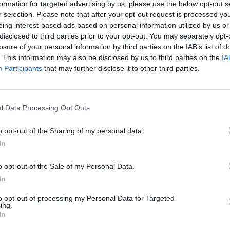
formation for targeted advertising by us, please use the below opt-out s
sszon egybe a pályakezdők és a már régen a pályán levők bére.
r selection. Please note that after your opt-out request is processed y
eing interest-based ads based on personal information utilized by us or
disclosed to third parties prior to your opt-out. You may separately opt-
losure of your personal information by third parties on the IAB’s list of
. This information may also be disclosed by us to third parties on the
IA
Participants
that may further disclose it to other third parties.
l Data Processing Opt Outs
o opt-out of the Sharing of my personal data.
In
o opt-out of the Sale of my Personal Data.
In
to opt-out of processing my Personal Data for Targeted
ing.
In