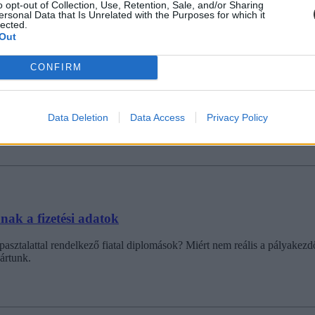
o opt-out of Collection, Use, Retention, Sale, and/or Sharing
ersonal Data that Is Unrelated with the Purposes for which it
lected.
Out
CONFIRM
ezését a kormány?
 eredetileg 2028-ig volt tervben, de két évvel előrébb hozhatja a korm
Data Deletion
Data Access
Privacy Policy
nak a fizetési adatok
ztalattal rendelkező fiatal diplomások? Miért nem reális a pályakezd
ártunk.