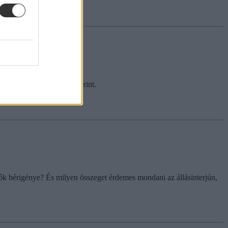
ány - a Szabad Európa szerint.
ők bérigénye? És milyen összeget érdemes mondani az állásinterjún,