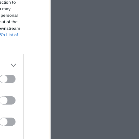
ection to
ou may
 personal
out of the
 downstream
B’s List of