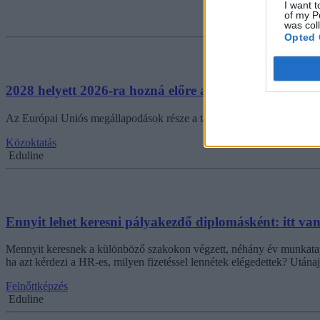
I want t
of my P
was col
Opted 
2028 helyett 2026-ra hozná előre a tanári bérek rend
Az Európai Uniós megállapodások része a tanári bérek rendezése is, ez
Közoktatás
Eduline
Ennyit lehet keresni pályakezdő diplomásként: itt van
Mennyit keresnek a különböző szakokon végzett, néhány év munkatapas
ha azt kérdezi a HR-es, milyen fizetéssel lennétek elégedettek? Utánaj
Felnőttképzés
Eduline