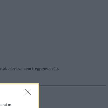
csak előzetesen nem is egyeztetett róla.
sonal or