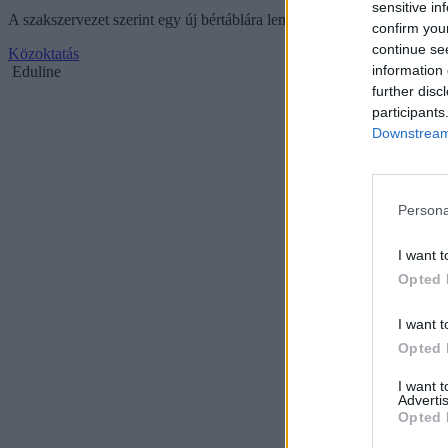
sensitive in
A szakszervezet szerint egy új bértáblára lenne szükség, hogy ne csú
confirm you
continue se
Közoktatás
information 
Eduline
further disc
participants
Downstream 
Persona
I want t
Opted 
I want t
Opted 
I want 
Advertis
Opted 