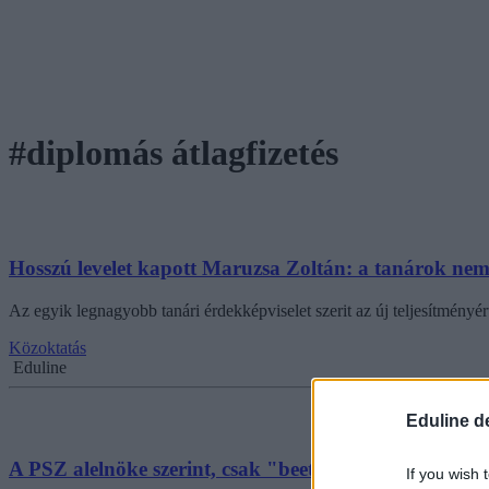
#diplomás átlagfizetés
Hosszú levelet kapott Maruzsa Zoltán: a tanárok nem 8
Az egyik legnagyobb tanári érdekképviselet szerit az új teljesítményér
Közoktatás
Eduline
Eduline d
A PSZ alelnöke szerint, csak "beetetés" a kormány bej
If you wish 