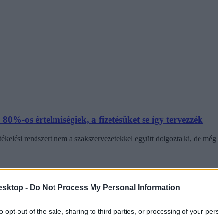
0%-os értelmiségiek, a fizetésüket se így tervezzék
tékelési rendszert nem a szakszervezetekkel együtt dolgozta ki, de még 
esktop -
Do Not Process My Personal Information
elentése a tanári béremelésről
to opt-out of the sale, sharing to third parties, or processing of your per