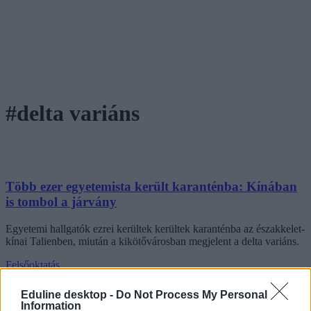
#delta variáns
Több ezer egyetemista került karanténba: Kínában
is tombol a járvány
Egyetemi hallgatók ezrei kerültek kerültek karanténba az északkelet-
kínai Talienben, miután a kikötővárosban megjelent a delta variáns.
Felsőoktatás
Eduline/MTI
Eduline desktop -
Do Not Process My Personal
Information