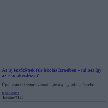
Az új fertőzöttek fele iskolás Izraelben – mi lesz így
az iskolakezdéssel?
Újra a márciusi szinten vannak a járványügyi adatok Izraelben.
Közoktatás
Eduline/MTI