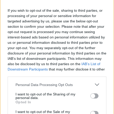
If you wish to opt-out of the sale, sharing to third parties, or
A legenyhébb orrfolyással, köhögéssel is tartsák
processing of your personal or sensitive information for
otthon a diákokat - ezt kérik a gyermekorvosok
targeted advertising by us, please use the below opt-out
section to confirm your selection. Please note that after your
Sokféle vírus van a levegőben, a gyermekorvosok azt kérik a
szülőktől, hogy enyhe panaszokkal se engedjék közösségbe a
opt-out request is processed you may continue seeing
diákokat, óvodásokat.
interest-based ads based on personal information utilized by
us or personal information disclosed to third parties prior to
Közoktatás
your opt-out. You may separately opt-out of the further
Bezzeg Hanna
disclosure of your personal information by third parties on the
IAB’s list of downstream participants. This information may
also be disclosed by us to third parties on the
IAB’s List of
Downstream Participants
that may further disclose it to other
third parties.
Personal Data Processing Opt Outs
I want to opt-out of the Sharing of my
personal data.
Opted In
I want to opt-out of the Sale of my