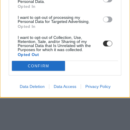
Personal Data.
Opted In
I want to opt-out of processing my
Personal Data for Targeted Advertising.
Opted In
I want to opt-out of Collection, Use,
Retention, Sale, and/or Sharing of my
Personal Data that Is Unrelated with the
Németországban már most azt vizsgálják, hogy
Purposes for which it was collected.
szeptemberben kinyithantak-e az iskolák
Opted Out
A koronavírus delta mutánsa miatt tanakodnak, hiszen ez jóval
CONFIRM
fertőzőbb a 12 éven aluliak körében, mint a korábbi variánsok. Az
oltás pedig még nincs engedélyezve ebben a korosztályban.
Közoktatás
Data Deletion
Data Access
Privacy Policy
Eduline