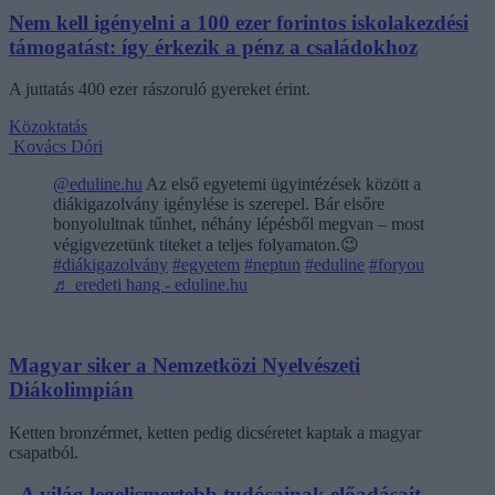
Nem kell igényelni a 100 ezer forintos iskolakezdési
támogatást: így érkezik a pénz a családokhoz
A juttatás 400 ezer rászoruló gyereket érint.
Közoktatás
Kovács Dóri
@eduline.hu
Az első egyetemi ügyintézések között a
diákigazolvány igénylése is szerepel. Bár elsőre
bonyolultnak tűnhet, néhány lépésből megvan – most
végigvezetünk titeket a teljes folyamaton.😉
#diákigazolvány
#egyetem
#neptun
#eduline
#foryou
♬ eredeti hang - eduline.hu
Magyar siker a Nemzetközi Nyelvészeti
Diákolimpián
Ketten bronzérmet, ketten pedig dicséretet kaptak a magyar
csapatból.
„A világ legelismertebb tudósainak előadásait