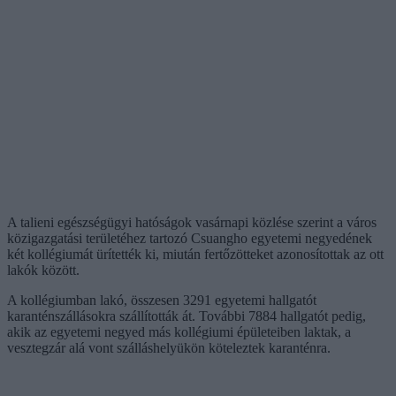
A talieni egészségügyi hatóságok vasárnapi közlése szerint a város
közigazgatási területéhez tartozó Csuangho egyetemi negyedének
két kollégiumát ürítették ki, miután fertőzötteket azonosítottak az ott
lakók között.
A kollégiumban lakó, összesen 3291 egyetemi hallgatót
karanténszállásokra szállították át. További 7884 hallgatót pedig,
akik az egyetemi negyed más kollégiumi épületeiben laktak, a
vesztegzár alá vont szálláshelyükön köteleztek karanténra.