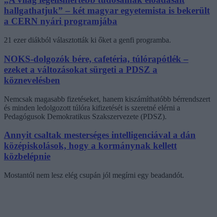
hallgathatjuk” – két magyar egyetemista is bekerült
a CERN nyári programjába
21 ezer diákból választották ki őket a genfi programba.
NOKS-dolgozók bére, cafetéria, túlórapótlék –
ezeket a változásokat sürgeti a PDSZ a
köznevelésben
Nemcsak magasabb fizetéseket, hanem kiszámíthatóbb bérrendszert
és minden ledolgozott túlóra kifizetését is szeretné elérni a
Pedagógusok Demokratikus Szakszervezete (PDSZ).
Annyit csaltak mesterséges intelligenciával a dán
középiskolások, hogy a kormánynak kellett
közbelépnie
Mostantól nem lesz elég csupán jól megírni egy beadandót.