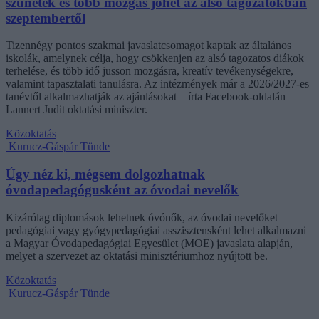
szünetek és több mozgás jöhet az alsó tagozatokban
szeptembertől
Tizennégy pontos szakmai javaslatcsomagot kaptak az általános
iskolák, amelynek célja, hogy csökkenjen az alsó tagozatos diákok
terhelése, és több idő jusson mozgásra, kreatív tevékenységekre,
valamint tapasztalati tanulásra. Az intézmények már a 2026/2027-es
tanévtől alkalmazhatják az ajánlásokat – írta Facebook-oldalán
Lannert Judit oktatási miniszter.
Közoktatás
Kurucz-Gáspár Tünde
Úgy néz ki, mégsem dolgozhatnak
óvodapedagógusként az óvodai nevelők
Kizárólag diplomások lehetnek óvónők, az óvodai nevelőket
pedagógiai vagy gyógypedagógiai asszisztensként lehet alkalmazni
a Magyar Óvodapedagógiai Egyesület (MOE) javaslata alapján,
melyet a szervezet az oktatási minisztériumhoz nyújtott be.
Közoktatás
Kurucz-Gáspár Tünde