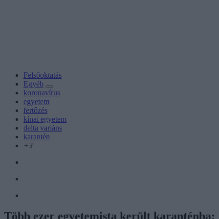
Felsőoktatás
Egyéb
koronavírus
egyetem
fertőzés
kínai egyetem
delta variáns
karantén
+3
Több ezer egyetemista került karanténba: