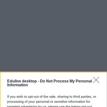
Eduline desktop -
Do Not Process My Personal
Information
koronavírus
egyetem
fertőzés
If you wish to opt-out of the sale, sharing to third parties, or
kínai egyetem
processing of your personal or sensitive information for
delta variáns
targeted advertising by us, please use the below opt-out