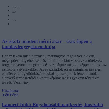
Az iskola mindent mérni akar – csak éppen a
tanulás lényegét nem tudja
Bár az iskola mint intézmény már nagyon régóta velünk van,
meglepően meglehetősen rövid múltra tekint vissza az a törekvés,
hogy mélyebben megértsük és vizsgáljuk: tulajdonképpen mit is tesz
az iskola a gyerekekkel. Az évszázadok során számtalan nevelési
elmélet és a legkülönbözőbb iskolatípusok jöttek létre, a tanulás
alapvető természetéről alkotott képünk mégis gyakran tévutakra
tévedt. Vélemény.
Közoktatás
Fóti Péter
Lannert Judit: Rugalmasabb napkezdés, hosszabb