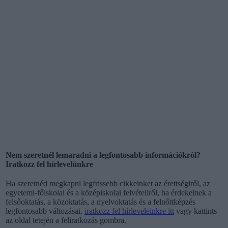
Nem szeretnél lemaradni a legfontosabb információkról?
Iratkozz fel hírlevelünkre
Ha szeretnéd megkapni legfrissebb cikkeinket az érettségiről, az
egyetemi-főiskolai és a középiskolai felvételiről, ha érdekelnek a
felsőoktatás, a közoktatás, a nyelvoktatás és a felnőttképzés
legfontosabb változásai,
iratkozz fel hírleveleinkre itt
vagy kattints
az oldal tetején a feliratkozás gombra.